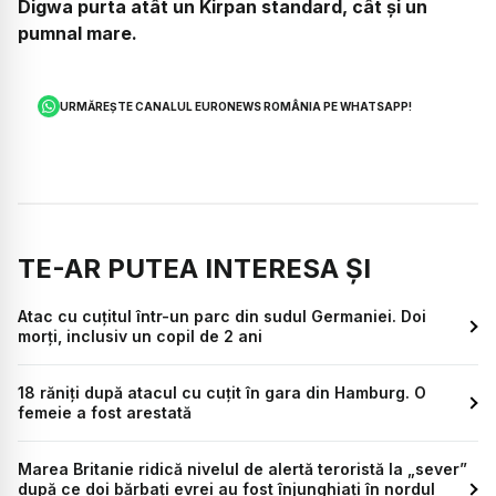
Digwa purta atât un Kirpan standard, cât și un
pumnal mare.
URMĂREȘTE CANALUL EURONEWS ROMÂNIA PE WHATSAPP!
TE-AR PUTEA INTERESA ȘI
Atac cu cuțitul într-un parc din sudul Germaniei. Doi
morți, inclusiv un copil de 2 ani
18 răniți după atacul cu cuțit în gara din Hamburg. O
femeie a fost arestată
Marea Britanie ridică nivelul de alertă teroristă la „sever”
după ce doi bărbați evrei au fost înjunghiați în nordul