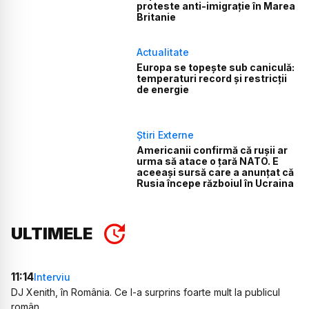
proteste anti-imigrație în Marea
Britanie
Actualitate
Europa se topește sub caniculă:
temperaturi record și restricții
de energie
Știri Externe
Americanii confirmă că rușii ar
urma să atace o țară NATO. E
aceeași sursă care a anunțat că
Rusia începe războiul în Ucraina
ULTIMELE
11:14
Interviu
DJ Xenith, în România. Ce l-a surprins foarte mult la publicul
român