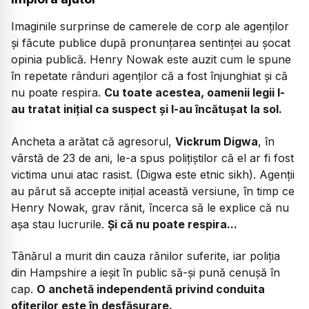
Imaginile surprinse de camerele de corp ale agenților
și făcute publice după pronunțarea sentinței au șocat
opinia publică. Henry Nowak este auzit cum le spune
în repetate rânduri agenților că a fost înjunghiat și că
nu poate respira.
Cu toate acestea, oamenii legii l-
au tratat inițial ca suspect și l-au încătușat la sol.
Ancheta a arătat că agresorul,
Vickrum Digwa
, în
vârstă de 23 de ani, le-a spus polițiștilor că el ar fi fost
victima unui atac rasist. (Digwa este etnic sikh). Agenții
au părut să accepte inițial această versiune, în timp ce
Henry Nowak, grav rănit, încerca să le explice că nu
așa stau lucrurile.
Și că nu poate respira...
Tânărul a murit din cauza rănilor suferite, iar poliția
din Hampshire a ieșit în public să-și pună cenușă în
cap.
O anchetă independentă privind conduita
ofițerilor este în desfășurare.