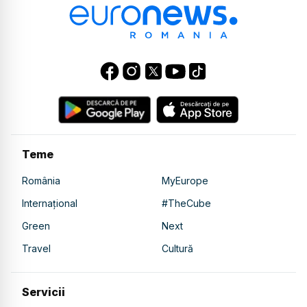
Teme
România
MyEurope
Internațional
#TheCube
Green
Next
Travel
Cultură
Servicii