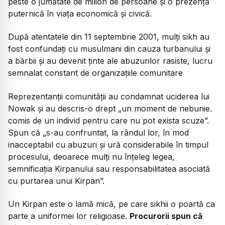
peste o jumătate de milion de persoane și o prezență
puternică în viața economică și civică.
După atentatele din 11 septembrie 2001, mulți sikh au
fost confundați cu musulmani din cauza turbanului și
a bărbii și au devenit ținte ale abuzurilor rasiste, lucru
semnalat constant de organizațiile comunitare
Reprezentanții comunității au condamnat uciderea lui
Nowak și au descris-o drept „un moment de nebunie.
comis de un individ pentru care nu pot exista scuze”.
Spun că „s-au confruntat, la rândul lor, în mod
inacceptabil cu abuzuri și ură considerabile în timpul
procesului, deoarece mulți nu înțeleg legea,
semnificația Kirpanului sau responsabilitatea asociată
cu purtarea unui Kirpan”.
Un Kirpan este o lamă mică, pe care sikhii o poartă ca
parte a uniformei lor religioase.
Procurorii spun că