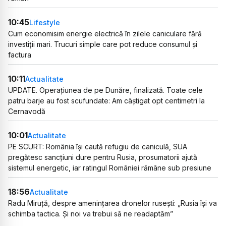
10:45
Lifestyle
Cum economisim energie electrică în zilele caniculare fără
investiții mari. Trucuri simple care pot reduce consumul și
factura
10:11
Actualitate
UPDATE. Operațiunea de pe Dunăre, finalizată. Toate cele
patru barje au fost scufundate: Am câștigat opt centimetri la
Cernavodă
10:01
Actualitate
PE SCURT: România își caută refugiu de caniculă, SUA
pregătesc sancțiuni dure pentru Rusia, prosumatorii ajută
sistemul energetic, iar ratingul României rămâne sub presiune
18:56
Actualitate
Radu Miruță, despre amenințarea dronelor rusești: „Rusia își va
schimba tactica. Și noi va trebui să ne readaptăm”