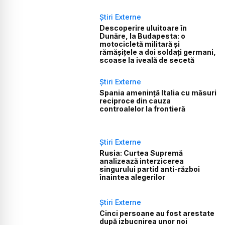
Știri Externe
Descoperire uluitoare în
Dunăre, la Budapesta: o
motocicletă militară și
rămășițele a doi soldați germani,
scoase la iveală de secetă
Știri Externe
Spania amenință Italia cu măsuri
reciproce din cauza
controalelor la frontieră
Știri Externe
Rusia: Curtea Supremă
analizează interzicerea
singurului partid anti-război
înaintea alegerilor
Știri Externe
Cinci persoane au fost arestate
după izbucnirea unor noi