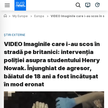
>
My Europe
>
Europa
>
VIDEO Imaginile care i-au scos în stra
ȘTIRI EXTERNE
VIDEO Imaginile care i-au scos în
stradă pe britanici: intervenția
poliției asupra studentului Henry
Nowak. Înjunghiat de agresor,
băiatul de 18 ani a fost încătușat
în mod eronat