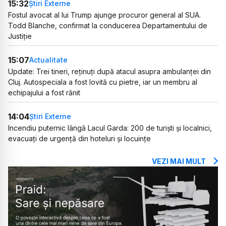
15:32
Știri Externe
Fostul avocat al lui Trump ajunge procuror general al SUA.
Todd Blanche, confirmat la conducerea Departamentului de
Justiție
15:07
Actualitate
Update: Trei tineri, reținuți după atacul asupra ambulanței din
Cluj. Autospeciala a fost lovită cu pietre, iar un membru al
echipajului a fost rănit
14:04
Știri Externe
Incendiu puternic lângă Lacul Garda: 200 de turiști și localnici,
evacuați de urgență din hoteluri și locuințe
VEZI MAI MULT