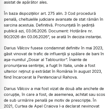
asistat de apărător ales.
În baza dispoziţiilor art. 275 alin. 3 Cod procedură
penală, cheltuielile judiciare avansate de stat rămân în
sarcina acestuia. Definitivă. Pronunţată în şedinţă
publică azi, 03.06.2026. Document: Hotărâre nr.
90/2026 din 03.06.2026”, se arată în decizia instanței.
Darius Vâlcov fusese condamnat definitiv în mai 2023,
găsit vinovat de trafic de influență și spălare de bani în
așa-numitul „Dosar al Tablourilor”. Înainte de
pronunțarea sentinței, a fugit în Italia, unde a fost
ulterior reținut și extrădat în România în august 2023,
fiind încarcerat la Penitenciarul Rahova.
Darius Vâlcov a mai fost vizat de două alte anchete de
corupție, în care a fost, de asemenea, achitat sau scos
de sub urmărire penală pe motiv de prescripție. În
2021, Curtea de Apel Craiova l-a declarat nevinovat