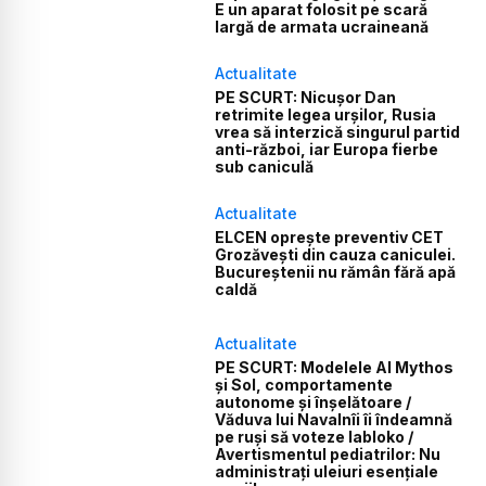
E un aparat folosit pe scară
largă de armata ucraineană
Actualitate
PE SCURT: Nicușor Dan
retrimite legea urșilor, Rusia
vrea să interzică singurul partid
anti-război, iar Europa fierbe
sub caniculă
Actualitate
ELCEN oprește preventiv CET
Grozăvești din cauza caniculei.
Bucureștenii nu rămân fără apă
caldă
Actualitate
PE SCURT: Modelele AI Mythos
și Sol, comportamente
autonome și înșelătoare /
Văduva lui Navalnîi îi îndeamnă
pe ruși să voteze Iabloko /
Avertismentul pediatrilor: Nu
administrați uleiuri esențiale