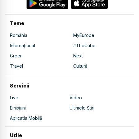
Teme
România
MyEurope
Internațional
#TheCube
Green
Next
Travel
Cultură
Servicii
Live
Video
Emisiuni
Ultimele Știri
Aplicația Mobilă
Utile