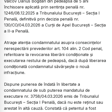
Vâlcov Darius Bogdan din pedeapsa de 5 ani
închisoare aplicată prin sentința penală nr.
1246/08.12.2025 a Tribunalului București – Secția I
Penală, definitivă prin decizia penală nr.
130/CO/04.03.2026 a Curții de Apel București – Secția
a II-a Penală.
Atrage atenţia condamnatului asupra consecințelor
nerespectării prevederilor art. 104 alin. 2 Cod penal,
referitoare la revocarea liberării condiționate și
executarea restului de pedeapsă, dacă după liberarea
condiționată condamnatul săvârșește o nouă
infracțiune.
Dispune punerea de îndată în libertate a
condamnatului de sub puterea mandatului de
executare nr. 3758/04.03.2026 emis de Tribunalul
București – Secția I Penală, dacă nu este reținut sau
arestat în altă cauză. Constată că petentul a fost