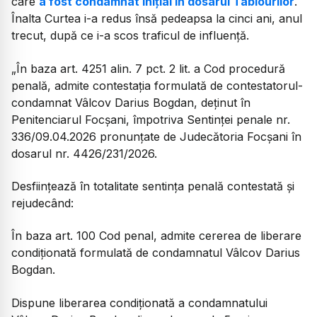
care
a fost condamnat inițial în dosarul Tablourilor
.
Înalta Curtea i-a redus însă pedeapsa la cinci ani, anul
trecut, după ce i-a scos traficul de influență.
„În baza art. 4251 alin. 7 pct. 2 lit. a Cod procedură
penală, admite contestația formulată de contestatorul-
condamnat Vâlcov Darius Bogdan, deţinut în
Penitenciarul Focşani, împotriva Sentinţei penale nr.
336/09.04.2026 pronunțate de Judecătoria Focşani în
dosarul nr. 4426/231/2026.
Desființează în totalitate sentința penală contestată şi
rejudecând:
În baza art. 100 Cod penal, admite cererea de liberare
condiționată formulată de condamnatul Vâlcov Darius
Bogdan.
Dispune liberarea condiționată a condamnatului