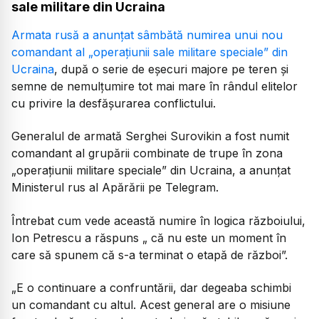
sale militare din Ucraina
Armata rusă a anunţat sâmbătă numirea unui nou
comandant al „operaţiunii sale militare speciale” din
Ucraina
, după o serie de eşecuri majore pe teren şi
semne de nemulţumire tot mai mare în rândul elitelor
cu privire la desfăşurarea conflictului.
Generalul de armată Serghei Surovikin a fost numit
comandant al grupării combinate de trupe în zona
„operaţiunii militare speciale” din Ucraina, a anunţat
Ministerul rus al Apărării pe Telegram.
Întrebat cum vede această numire în logica războiului,
Ion Petrescu a răspuns „ că nu este un moment în
care să spunem că s-a terminat o etapă de război”.
„E o continuare a confruntării, dar degeaba schimbi
un comandant cu altul. Acest general are o misiune