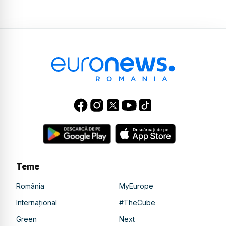
Teme
România
MyEurope
Internațional
#TheCube
Green
Next