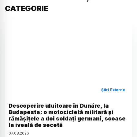
CATEGORIE
Știri Externe
Descoperire uluitoare în Dunăre, la
Budapesta: o motocicletă militară și
rămășițele a doi soldați germani, scoase
la iveală de secetă
07
.
08
.
2026