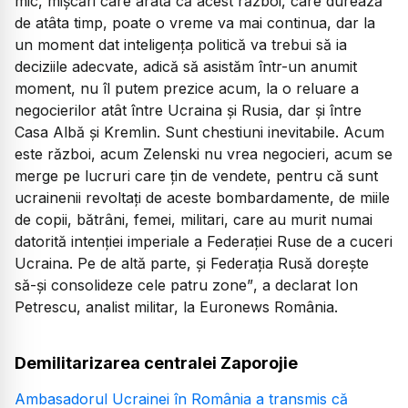
mic, mișcări care arată că acest război, care durează
de atâta timp, poate o vreme va mai continua, dar la
un moment dat inteligența politică va trebui să ia
deciziile adecvate, adică să asistăm într-un anumit
moment, nu îl putem prezice acum, la o reluare a
negocierilor atât între Ucraina și Rusia, dar și între
Casa Albă și Kremlin. Sunt chestiuni inevitabile. Acum
este război, acum Zelenski nu vrea negocieri, acum se
merge pe lucruri care țin de vendete, pentru că sunt
ucrainenii revoltați de aceste bombardamente, de miile
de copii, bătrâni, femei, militari, care au murit numai
datorită intenției imperiale a Federației Ruse de a cuceri
Ucraina. Pe de altă parte, și Federația Rusă dorește
să-și consolideze cele patru zone”
, a declarat Ion
Petrescu, analist militar, la Euronews România.
Demilitarizarea centralei Zaporojie
Ambasadorul Ucrainei în România a transmis că