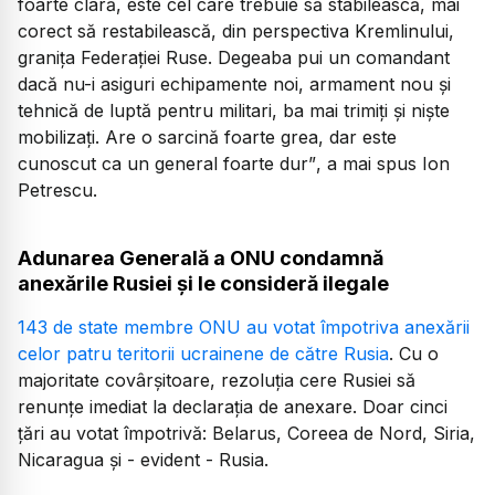
foarte clară, este cel care trebuie să stabilească, mai
corect să restabilească, din perspectiva Kremlinului,
granița Federației Ruse. Degeaba pui un comandant
dacă nu-i asiguri echipamente noi, armament nou și
tehnică de luptă pentru militari, ba mai trimiți și niște
mobilizați. Are o sarcină foarte grea, dar este
cunoscut ca un general foarte dur”
, a mai spus Ion
Petrescu.
Adunarea Generală a ONU condamnă
anexările Rusiei și le consideră ilegale
143 de state membre ONU au votat împotriva anexării
celor patru teritorii ucrainene de către Rusia
. Cu o
majoritate covârșitoare, rezoluția cere Rusiei să
renunțe imediat la declarația de anexare. Doar cinci
țări au votat împotrivă: Belarus, Coreea de Nord, Siria,
Nicaragua și - evident - Rusia.