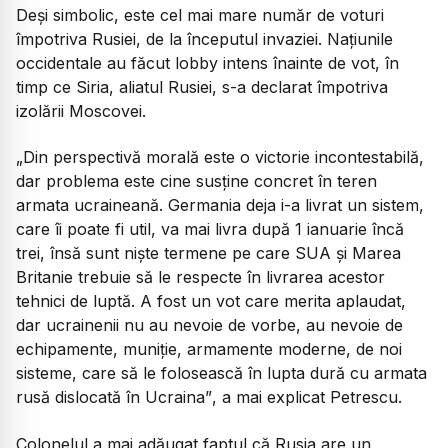
Deși simbolic, este cel mai mare număr de voturi
împotriva Rusiei, de la începutul invaziei. Națiunile
occidentale au făcut lobby intens înainte de vot, în
timp ce Siria, aliatul Rusiei, s-a declarat împotriva
izolării Moscovei.
„Din perspectivă morală este o victorie incontestabilă,
dar problema este cine susține concret în teren
armata ucraineană. Germania deja i-a livrat un sistem,
care îi poate fi util, va mai livra după 1 ianuarie încă
trei, însă sunt niște termene pe care SUA și Marea
Britanie trebuie să le respecte în livrarea acestor
tehnici de luptă. A fost un vot care merita aplaudat,
dar ucrainenii nu au nevoie de vorbe, au nevoie de
echipamente, muniție, armamente moderne, de noi
sisteme, care să le folosească în lupta dură cu armata
rusă dislocată în Ucraina”
, a mai explicat Petrescu.
Colonelul a mai adăugat faptul că Rusia are un