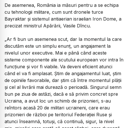
De asemenea, România ia măsuri pentru a se echipa
cu tehnologii militare, cum sunt dronele turce
Bayraktar şi sistemul antiaerian israelian Iron Dome, a
precizat ministrul Apărării, Vasile Dîncu.
„Ar fi bun un asemenea scut, dar la momentul la care
discutăm este un simplu enunț, un angajament la
nivelul unor executive. Mai e până când aceste
sisteme componente ale scutului european vor intra în
funcțiune și vor fi viabile. Va deveni eficient atunci
când el va fi amplasat. Știm de angajamentul luat, știm
de opiniile favorabile, dar știm că între momentul plății
și cel al livrării mai durează o perioadă. Singurul semn
bun pe ziua de astăzi, dacă e să privim concret spre
Ucraina, a avut loc un schimb de prizonieri, s-au
reîntors acasă 20 de militari ucraineni, care erau
prizonieri de război pe teritoriul Federației Ruse și
atunci înseamnă, totuși, că continuă, sigur, la nivel