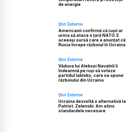
de energie
Știri Externe
Americanii confirmă că rușii ar
urma să atace o țară NATO. E
aceeași sursă care a anunțat că
Rusia începe războiul în Ucraina
Știri Externe
Văduva lui Aleksei Navalnîi îi
îndeamnă pe ruși să voteze
partidul Iabloko, care se opune
războiului din Ucraina
Știri Externe
Ucraina dezvoltă o alternativă la
Patriot. Zelenski: Am atins
standardele necesare