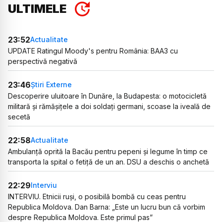
ULTIMELE
23:52
Actualitate
UPDATE Ratingul Moody's pentru România: BAA3 cu
perspectivă negativă
23:46
Știri Externe
Descoperire uluitoare în Dunăre, la Budapesta: o motocicletă
militară și rămășițele a doi soldați germani, scoase la iveală de
secetă
22:58
Actualitate
Ambulanță oprită la Bacău pentru pepeni și legume în timp ce
transporta la spital o fetiță de un an. DSU a deschis o anchetă
22:29
Interviu
INTERVIU. Etnicii ruși, o posibilă bombă cu ceas pentru
Republica Moldova. Dan Barna: „Este un lucru bun că vorbim
despre Republica Moldova. Este primul pas”