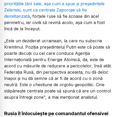
prioritățile țării sale, așa cum a spus și președintele
Zelenski, sunt ca centrala Zaporojie să fie
demilitarizată
, forțele ruse să fie scoase din acel
perimetru, iar civilii să revină acolo, așa cum a fost
încă de la început.
„Este un deziderat ucrainean, la care nu subscrie
Kremlinul. Poziția președintelui Putin este că poate să
poarte discuții cu cel care conduce Agenția
Internațională pentru Energie Atomică, da, este de
acord cu măsurile de reducere a pericolelor, însă atât.
Federația Rusă, din perspectiva aceasta, nu dă deloc
înapoi și nu dă semne că ar fi de acord cu o zonă
neutră. Este o chestiune de orgoliu geopolitic. Cine
stăpânește centrala poate să spună că are un control
asupra întregii zone”
, a mai menționat analistul.
Rusia îl înlocuieşte pe comandantul ofensivei