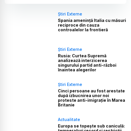
Știri Externe
Spania amenință Italia cu măsuri
reciproce din cauza
controalelor la frontieră
Știri Externe
Rusia: Curtea Supremă
analizează interzicerea
singurului partid anti-război
înaintea alegerilor
Știri Externe
Cinci persoane au fost arestate
după izbucnirea unor noi
proteste anti-imigrație în Marea
Britanie
Actualitate
Europa se topește sub caniculă:
temperaturi record și restricții