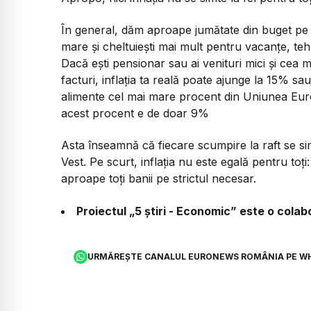
În general, dăm aproape jumătate din buget pe ali
mare și cheltuiești mai mult pentru vacanțe, tehn
Dacă ești pensionar sau ai venituri mici și cea
facturi, inflația ta reală poate ajunge la 15% sau
alimente cel mai mare procent din Uniunea Eu
acest procent e de doar 9%
Asta înseamnă că fiecare scumpire la raft se si
Vest. Pe scurt, inflația nu este egală pentru toți:
aproape toți banii pe strictul necesar.
Proiectul „5 știri - Economic” este o col
URMĂREȘTE CANALUL EURONEWS ROMÂNIA PE W