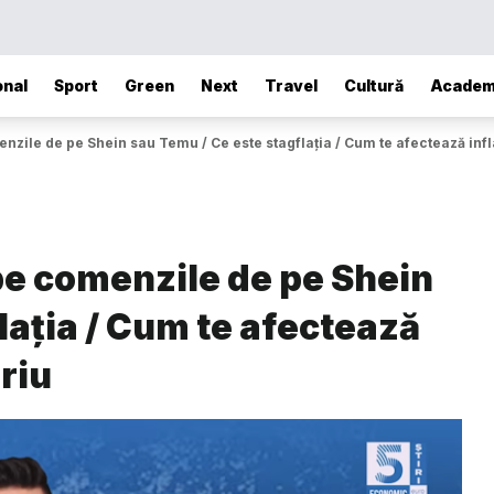
onal
Sport
Green
Next
Travel
Cultură
Academ
nzile de pe Shein sau Temu / Ce este stagflația / Cum te afectează infla
 pe comenzile de pe Shein
lația / Cum te afectează
ariu