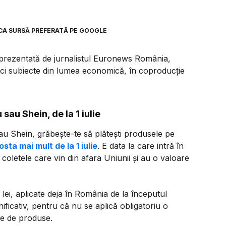
CA SURSĂ PREFERATĂ PE GOOGLE
ă prezentată de jurnalistul Euronews România,
nci subiecte din lumea economică, în coproducție
au Shein, de la 1 iulie
u Shein, grăbește-te să plătești produsele pe
osta mai mult de la 1 iulie
. E data la care intră în
letele care vin din afara Uniunii și au o valoare
lei, aplicate deja în România de la începutul
ificativ, pentru că nu se aplică obligatoriu o
ie de produse.