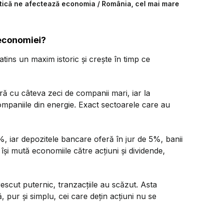
olitică ne afectează economia / România, cel mai mare
 economiei?
atins un maxim istoric și crește în timp ce
tură cu câteva zeci de companii mari, iar la
ompaniile din energie. Exact sectoarele care au
%, iar depozitele bancare oferă în jur de 5%, banii
 își mută economiile către acțiuni și dividende,
rescut puternic, tranzacțiile au scăzut. Asta
 pur și simplu, cei care dețin acțiuni nu se