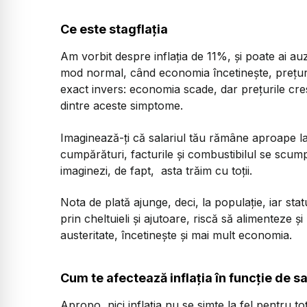
Ce este stagflația
Am vorbit despre inflația de 11%, și poate ai auz
mod normal, când economia încetinește, prețurile
exact invers: economia scade, dar prețurile cre
dintre aceste simptome.
Imaginează-ți că salariul tău rămâne aproape la 
cumpărături, facturile și combustibilul se scumpe
imaginezi, de fapt, asta trăim cu toții.
Nota de plată ajunge, deci, la populație, iar st
prin cheltuieli și ajutoare, riscă să alimenteze ș
austeritate, încetinește și mai mult economia.
Cum te afectează inflația în funcție de sa
Apropo, nici inflația nu se simte la fel pentru toți.