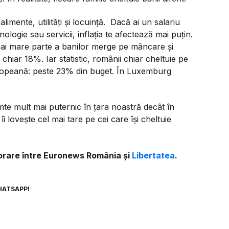
mente, utilități și locuință. Dacă ai un salariu
ologie sau servicii, inflația te afectează mai puțin.
 mai mare parte a banilor merge pe mâncare și
 chiar 18%. Iar statistic, românii chiar cheltuie pe
ropeană: peste 23% din buget. În Luxemburg
mte mult mai puternic în țara noastră decât în
 îi lovește cel mai tare pe cei care își cheltuie
aborare între Euronews România și
Libertatea
.
HATSAPP!