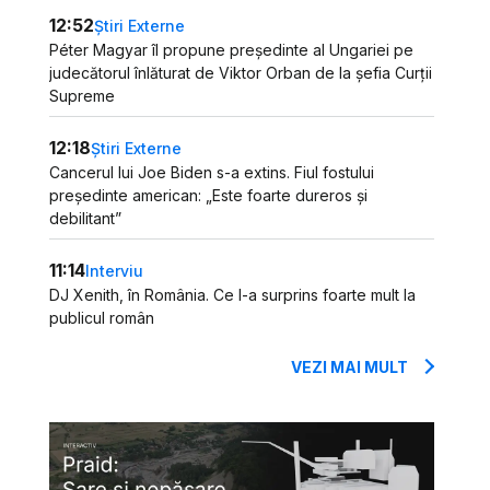
12:52
Știri Externe
Péter Magyar îl propune președinte al Ungariei pe
judecătorul înlăturat de Viktor Orban de la șefia Curții
Supreme
12:18
Știri Externe
Cancerul lui Joe Biden s-a extins. Fiul fostului
președinte american: „Este foarte dureros și
debilitant”
11:14
Interviu
DJ Xenith, în România. Ce l-a surprins foarte mult la
publicul român
VEZI MAI MULT