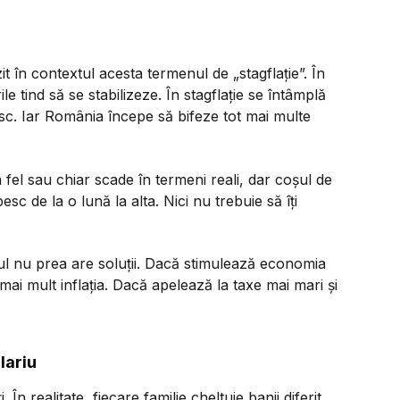
it în contextul acesta termenul de „stagflație”. În
 tind să se stabilizeze. În stagflație se întâmplă
sc. Iar România începe să bifeze tot mai multe
fel sau chiar scade în termeni reali, dar coșul de
sc de la o lună la alta. Nici nu trebuie să îți
atul nu prea are soluții. Dacă stimulează economia
i mai mult inflația. Dacă apelează la taxe mai mari și
lariu
 În realitate, fiecare familie cheltuie banii diferit.