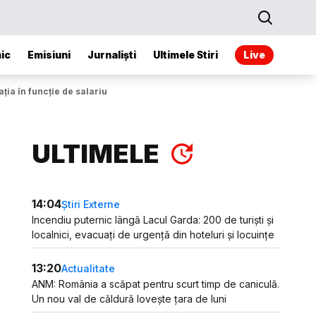
ic
Emisiuni
Jurnaliști
Ultimele Stiri
Live
ția în funcție de salariu
ULTIMELE
14:04
Știri Externe
Incendiu puternic lângă Lacul Garda: 200 de turiști și
localnici, evacuați de urgență din hoteluri și locuințe
13:20
Actualitate
ANM: România a scăpat pentru scurt timp de caniculă.
Un nou val de căldură lovește țara de luni