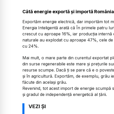
Câtă energie exportă și importă România
Exportăm energie electrică, dar importăm tot mai
Energia Inteligentă arată că În primele patru lun
crescut cu aproape 16%, iar producția internă 
naturale au explodat cu aproape 47%, cele de 
cu 24%.
Mai mult, o mare parte din curentul exportat p
din surse regenerabile este mare și prețurile su
resurse scumpe. Dacă ți se pare că e o poveste 
și în agricultură. Exportăm, de exemplu, grâu i
făcute din același grâu.
Revenind, tot acest import de energie scumpă se
și gradul de independență energetică al țării.