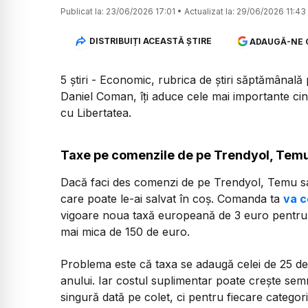
Publicat la:
23/06/2026 17:01
•
Actualizat la:
29/06/2026 11:43
DISTRIBUIȚI ACEASTĂ ȘTIRE
ADAUGĂ-NE 
5 știri - Economic, rubrica de știri săptămânal
Daniel Coman, îți aduce cele mai importante ci
cu Libertatea.
Taxe pe comenzile de pe Trendyol, Temu s
Dacă faci des comenzi de pe Trendyol, Temu sa
care poate le-ai salvat în coș. Comanda ta
va c
vigoare noua taxă europeană de 3 euro pentru co
mai mica de 150 de euro.
Problema este că taxa se adaugă celei de 25 de 
anului. Iar costul suplimentar poate crește semn
singură dată pe colet, ci pentru fiecare categor