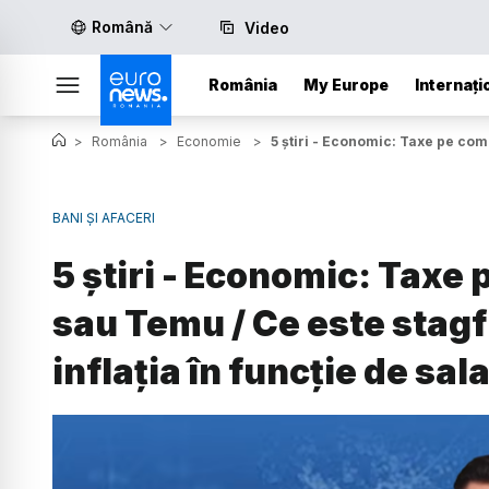
Română
Video
România
My Europe
Internați
>
România
>
Economie
>
5 știri - Economic: Taxe pe come
BANI ȘI AFACERI
5 știri - Economic: Taxe
sau Temu / Ce este stagf
inflația în funcție de sal