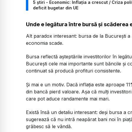
5 știri - Economic: Inflația a crescut / Criza p
deficit bugetar din UE
Unde e legătura între bursă și scăderea
Alt paradox interesant: bursa de la București a 
economia scade.
Bursa reflectă așteptările investitorilor în legă
București cele mai importante sunt băncile și c
continuat să producă profituri consistente.
Și mai e un motiv. Dacă inflația este aproape 11
din bancă pierd valoare. Așa că mulți investitori
care pot aduce randamente mai mari.
Există însă un detaliu interesant: deși bursa a c
sugerează că nu intră neapărat bani noi în piață,
grăbesc să le vândă.