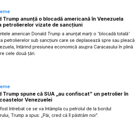
terne
d Trump anunță o blocadă americană în Venezuela
 petrolierelor vizate de sancțiuni
ntele american Donald Trump a anunțat marți o 'blocadă totală'
va petrolierelor sub sancțiuni care se deplasează spre sau pleacă
ezuela, întărind presiunea economică asupra Caracasului în plină
tre cele două țări.
terne
 Trump spune că SUA „au confiscat” un petrolier în
 coastelor Venezuelei
fost întrebat ce se va întâmpla cu petrolul de la bordul
rului, Trump a spus: „Păi, cred că îl păstrăm noi”.