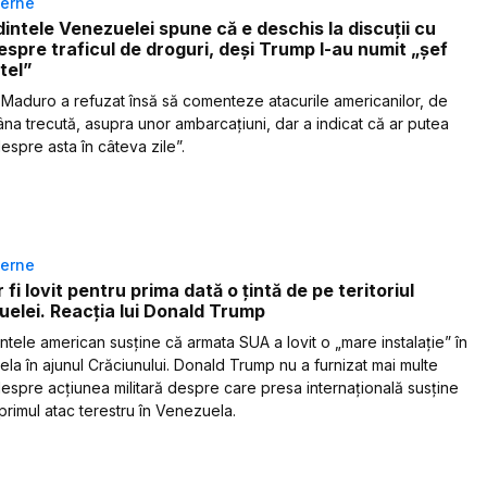
terne
intele Venezuelei spune că e deschis la discuții cu
spre traficul de droguri, deși Trump l-au numit „șef
tel”
 Maduro a refuzat însă să comenteze atacurile americanilor, de
na trecută, asupra unor ambarcațiuni, dar a indicat că ar putea
espre asta în câteva zile”.
terne
 fi lovit pentru prima dată o țintă de pe teritoriul
elei. Reacția lui Donald Trump
ntele american susține că armata SUA a lovit o „mare instalație” în
la în ajunul Crăciunului. Donald Trump nu a furnizat mai multe
 despre acțiunea militară despre care presa internațională susține
 primul atac terestru în Venezuela.