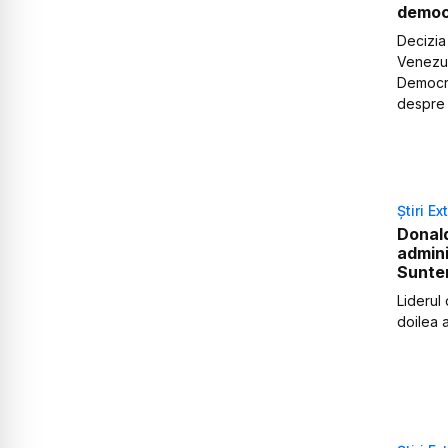
democr
Decizia
Venezue
Democra
despre 
Știri Ex
Donal
admini
Suntem
Liderul
doilea a