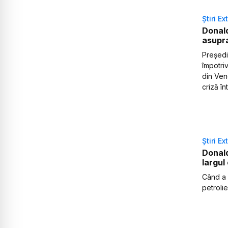
Știri Ex
Donal
asupra
Președi
împotri
din Ven
criză în
Știri Ex
Donald
largul
Când a 
petrolie