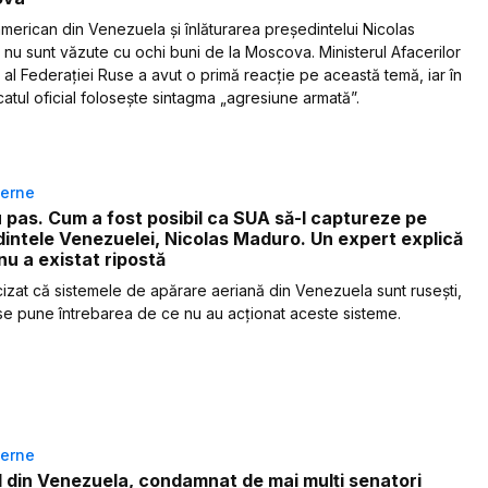
american din Venezuela și înlăturarea președintelui Nicolas
nu sunt văzute cu ochi buni de la Moscova. Ministerul Afacerilor
 al Federației Ruse a avut o primă reacție pe această temă, iar în
atul oficial folosește sintagma „agresiune armată”.
terne
 pas. Cum a fost posibil ca SUA să-l captureze pe
intele Venezuelei, Nicolas Maduro. Un expert explică
nu a existat ripostă
izat că sistemele de apărare aeriană din Venezuela sunt rusești,
se pune întrebarea de ce nu au acționat aceste sisteme.
terne
 din Venezuela, condamnat de mai mulți senatori