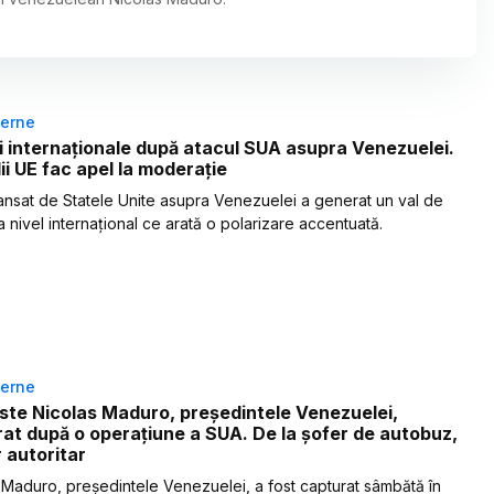
terne
i internaționale după atacul SUA asupra Venezuelei.
lii UE fac apel la moderație
lansat de Statele Unite asupra Venezuelei a generat un val de
la nivel internațional ce arată o polarizare accentuată.
terne
ste Nicolas Maduro, președintele Venezuelei,
at după o operațiune a SUA. De la șofer de autobuz,
r autoritar
 Maduro, președintele Venezuelei, a fost capturat sâmbătă în