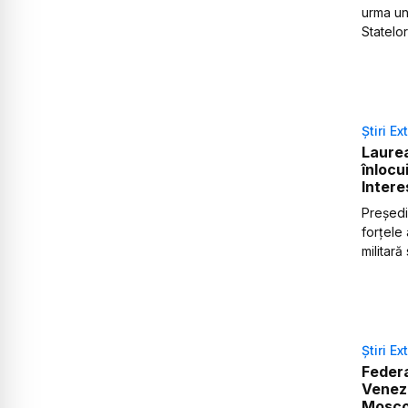
urma un
Statelor
Știri Ex
Laurea
înlocu
Intere
Președi
forțele
militară
Știri Ex
Federa
Venezu
Mosc