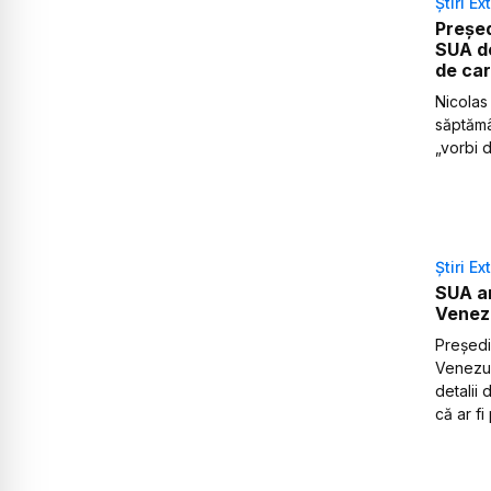
Știri Ex
Președ
SUA de
de car
Nicolas
săptămâ
„vorbi d
Știri Ex
SUA ar
Venezu
Președi
Venezue
detalii
că ar fi