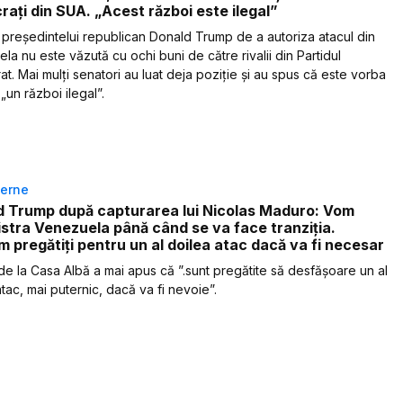
ați din SUA. „Acest război este ilegal”
 președintelui republican Donald Trump de a autoriza atacul din
la nu este văzută cu ochi buni de către rivalii din Partidul
t. Mai mulți senatori au luat deja poziție și au spus că este vorba
„un război ilegal”.
terne
d Trump după capturarea lui Nicolas Maduro: Vom
stra Venezuela până când se va face tranziția.
 pregătiți pentru un al doilea atac dacă va fi necesar
 de la Casa Albă a mai apus că ”.sunt pregătite să desfășoare un al
tac, mai puternic, dacă va fi nevoie”.