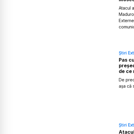
Atacul 
Maduro 
Externe
comunic
Știri Ex
Pas cu
președ
de ce 
De prec
așa că 
Știri Ex
Atacul