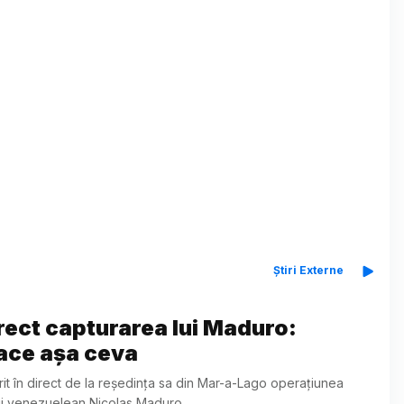
Știri Externe
irect capturarea lui Maduro:
face așa ceva
t în direct de la reședința sa din Mar-a-Lago operațiunea
lui venezuelean Nicolas Maduro.