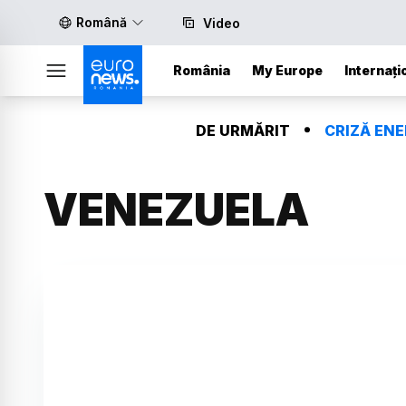
Română
Video
România
My Europe
Internați
DE URMĂRIT
CRIZĂ EN
VENEZUELA