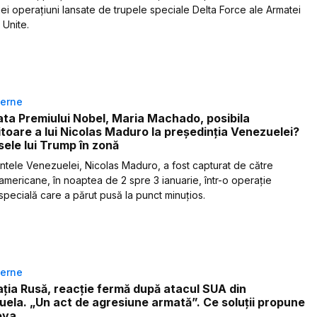
ei operațiuni lansate de trupele speciale Delta Force ale Armatei
 Unite.
terne
ta Premiului Nobel, Maria Machado, posibila
itoare a lui Nicolas Maduro la președinția Venezuelei?
sele lui Trump în zonă
ntele Venezuelei, Nicolas Maduro, a fost capturat de către
 americane, în noaptea de 2 spre 3 ianuarie, într-o operație
 specială care a părut pusă la punct minuțios.
terne
ția Rusă, reacție fermă după atacul SUA din
ela. „Un act de agresiune armată”. Ce soluții propune
ova