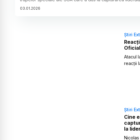
03
.
01
.
2026
Știri Ex
Reacți
Oficia
Atacul 
reacții 
Știri Ex
Cine e
captur
la lide
Nicolas