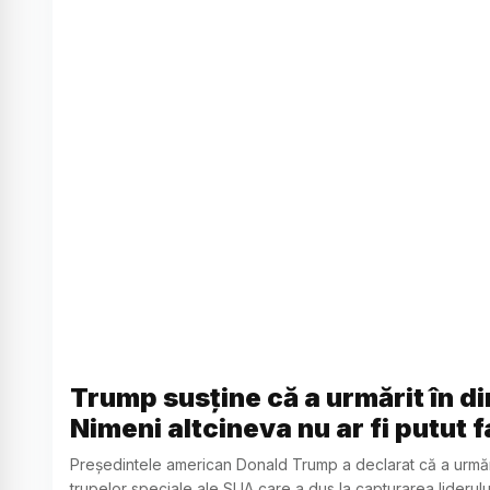
Trump susține că a urmărit în d
Nimeni altcineva nu ar fi putut 
Președintele american Donald Trump a declarat că a urmări
trupelor speciale ale SUA care a dus la capturarea lideru