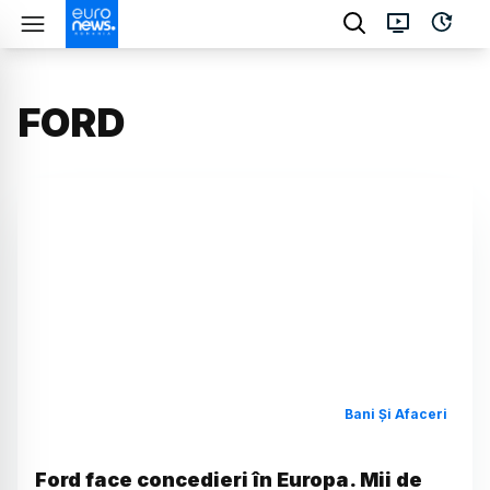
FORD
Bani Și Afaceri
Ford face concedieri în Europa. Mii de