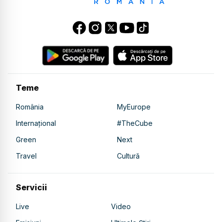
Teme
România
MyEurope
Internațional
#TheCube
Green
Next
Travel
Cultură
Servicii
Live
Video