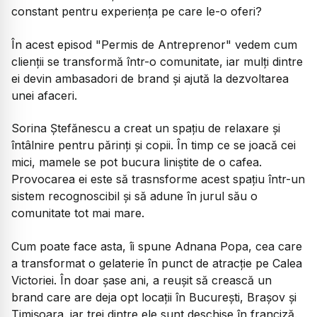
constant pentru experiența pe care le-o oferi?
În acest episod "Permis de Antreprenor" vedem cum
clienții se transformă într-o comunitate, iar mulți dintre
ei devin ambasadori de brand și ajută la dezvoltarea
unei afaceri.
Sorina Ștefănescu a creat un spațiu de relaxare și
întâlnire pentru părinți și copii. În timp ce se joacă cei
mici, mamele se pot bucura liniștite de o cafea.
Provocarea ei este să trasnsforme acest spațiu într-un
sistem recognoscibil și să adune în jurul său o
comunitate tot mai mare.
Cum poate face asta, îi spune Adnana Popa, cea care
a transformat o gelaterie în punct de atracție pe Calea
Victoriei. În doar șase ani, a reușit să crească un
brand care are deja opt locaţii în Bucureşti, Braşov şi
Timişoara. iar trei dintre ele sunt deschise în franciză.