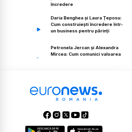
încredere
Daria Benghea și Laura Țeposu:
Cum construiești încredere într-
un business pentru părinți
Petronela Jercan și Alexandra
Mircea: Cum comunici valoarea
către clientul care caută
siguranță
Alex, Alina și Oana Stan: Retail,
volum și compromisuri bune
Iuliana, Mirela și Cosmin
Buzăianu: Cum crești fără să
depinzi doar de ads