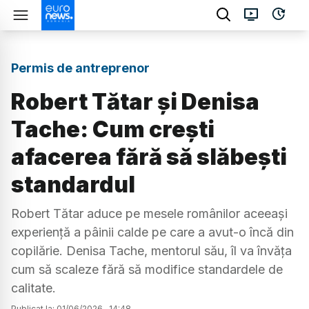
Permis de antreprenor
Robert Tătar și Denisa
Tache: Cum crești
afacerea fără să slăbești
standardul
Robert Tătar aduce pe mesele românilor aceeași
experiență a pâinii calde pe care a avut-o încă din
copilărie. Denisa Tache, mentorul său, îl va învăța
cum să scaleze fără să modifice standardele de
calitate.
Publicat la:
01
/
06
/
2026
,
14:48