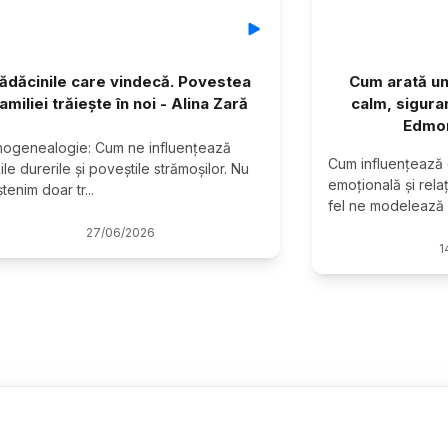
ădăcinile care vindecă. Povestea
Cum arată un
amiliei trăiește în noi - Alina Zară
calm, sigura
Edmon
hogenealogie: Cum ne influențează 
Cum influențează 
ile durerile și poveștile strămoșilor. Nu 
emoțională și relaț
tenim doar tr
...
fel ne modelează 
27
/
06
/
2026
1