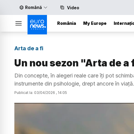
Română
Video
România
My Europe
Internați
Arta de a fi
Un nou sezon "Arta de a fi
Din concepte, în alegeri reale care îți pot schimba
instrumente din psihologie, drept ancore în viață
Publicat la:
03
/
04
/
2026
,
14:05