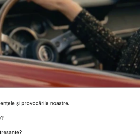
nțele și provocările noastre.
le?
stresante?