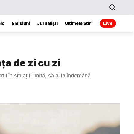
ic
Emisiuni
Jurnaliști
Ultimele Stiri
Live
ța de zi cu zi
i în situații-limită, să ai la îndemână