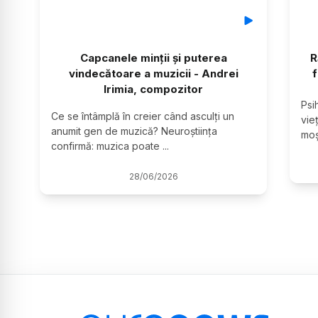
Capcanele minții și puterea
R
vindecătoare a muzicii - Andrei
f
Irimia, compozitor
Psi
Ce se întâmplă în creier când asculți un 
vieț
anumit gen de muzică? Neuroștiința 
moș
confirmă: muzica poate 
...
28
/
06
/
2026