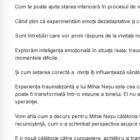
Cum te poate ajuta starea interioară în procesul de 
Când ştim că experimentăm emoții dezadaptative și 
Sunt întrebări care vor primi răspuns de la invitații n
Explorăm inteligența emoțională în situații reale: tr
momentele dificile.
Și cum setarea corectă a minții îți influențează sănăt
Experiența traumatizantă a lui Mihai Neșu este cea c
poate fi transformată într-o misiune a binelui. El nu a r
speranței.
Vom afla cum a decurs pentru Mihai Neșu călătoria lui i
recunoștință, cum s-a schimbat perspectiva asupra vi
E o nouă călătorie către cunoaștere, echilibru și tran