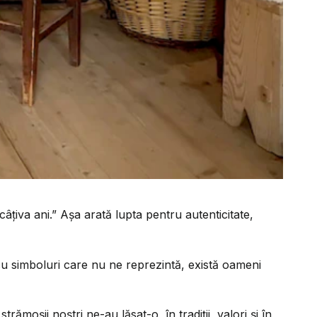
țiva ani.” Așa arată lupta pentru autenticitate,
cu simboluri care nu ne reprezintă, există oameni
moșii noștri ne-au lăsat-o, în tradiții, valori și în