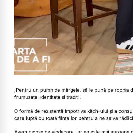
,Pentru un pumn de mărgele, să le pună pe rochia de m
frumusețe, identitate și tradiții.
O formă de rezistență împotriva kitch-ului și a cons
care luptă cu toată ființa lor pentru a ne salva rădăci
Avem nevoie de vindecare, iar ea este mai aproape de n