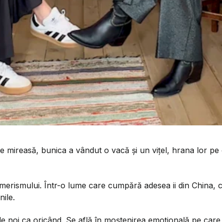
ireasă, bunica a vândut o vacă și un vițel, hrana lor pe câ
umerismului. Într-o lume care cumpără adesea ii din China, 
nile.
oi ca oricând. Se află în moștenirea emoțională pe care stră