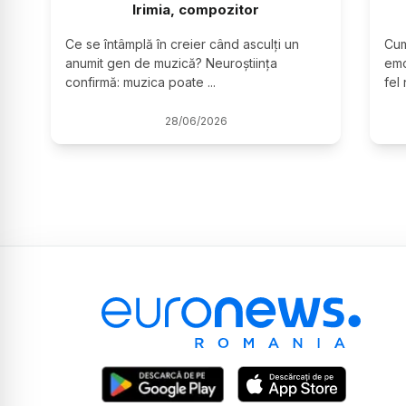
Irimia, compozitor
Ce se întâmplă în creier când asculți un 
Cum
anumit gen de muzică? Neuroștiința 
emo
confirmă: muzica poate 
...
fel
28
/
06
/
2026