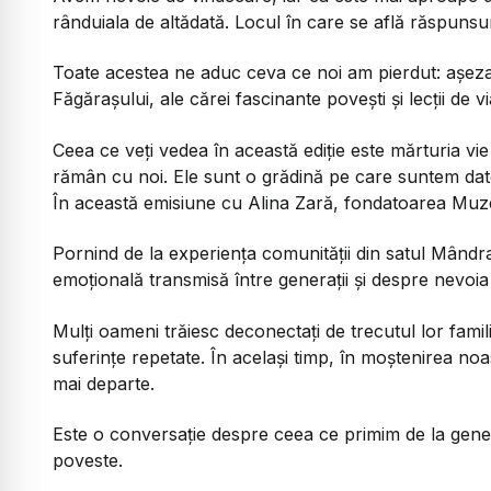
rânduiala de altădată. Locul în care se află răspunsuri
Toate acestea ne aduc ceva ce noi am pierdut: așez
Făgărașului, ale cărei fascinante povești și lecții de v
Ceea ce veți vedea în această ediție este mărturia vie
rămân cu noi. Ele sunt o grădină pe care suntem dato
În această emisiune cu Alina Zară, fondatoarea Muze
Pornind de la experiența comunității din satul Mândra ș
emoțională transmisă între generații și despre nevoi
Mulți oameni trăiesc deconectați de trecutul lor familia
suferințe repetate. În același timp, în moștenirea noas
mai departe.
Este o conversație despre ceea ce primim de la gener
poveste.