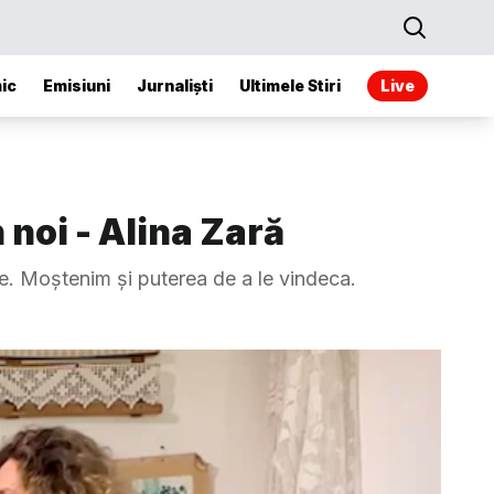
ic
Emisiuni
Jurnaliști
Ultimele Stiri
Live
 noi - Alina Zară
e. Moștenim și puterea de a le vindeca.