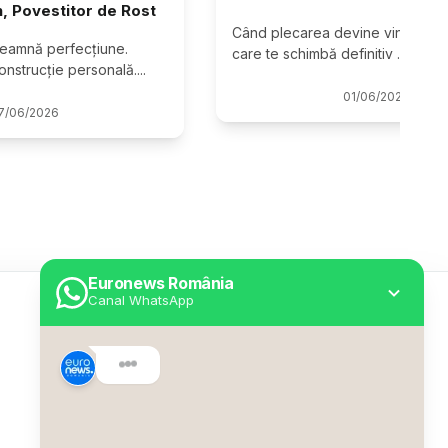
n, Povestitor de Rost
Când plecarea devine vindecare;
eamnă perfecțiune. 
care te schimbă definitiv 
...
onstrucție personală.
...
01
/
06
/
2026
7
/
06
/
2026
Euronews România
Canal WhatsApp
Utile
Despre Euronews
Declarație accesibilitate
Politica Cookie