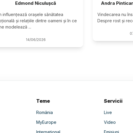
Edmond Niculușcă
Andra Pintica
 influențează orașele sănătatea 
Vindecarea nu îns
țională și relațiile dintre oameni și în ce 
Despre rost și rec
 ne modelează 
...
0
14
/
06
/
2026
Teme
Servicii
România
Live
MyEurope
Video
Internațional
Emisiuni