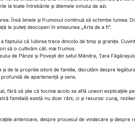
le la toate întrebările și dilemele omului de azi.
area. Însă binele și frumosul continuă să schimbe lumea. 
iață le puteți descoperi în emisiunea „Arta de a fi”.
 a faptului că Iubirea trece dincolo de timp și granițe. Cuvin
ri să o cultivăm cât. mai frumos.
ului de Pânze și Povești din satul Mândra, Țara Făgărașul
i de la propriile istorii de familie, discutăm despre legătur
a profundă de apartenență și sens.
l, fără să știe că tocmai acolo se află uneori explicațiile pe
tră familială există nu doar răni, ci și resurse: curaj, rezili
ațiile anterioare, despre procesul de vindecare și despre r