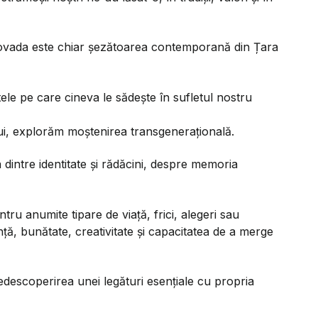
Dovada este chiar șezătoarea contemporană din Țara
tele pe care cineva le sădește în sufletul nostru
ui, explorăm moștenirea transgenerațională.
a dintre identitate și rădăcini, despre memoria
ntru anumite tipare de viață, frici, alegeri sau
ență, bunătate, creativitate și capacitatea de a merge
edescoperirea unei legături esențiale cu propria