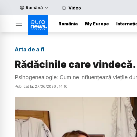
Română
Video
România
My Europe
Internați
Arta de a fi
Rădăcinile care vindecă. 
Psihogenealogie: Cum ne influențează viețile dur
Publicat la:
27
/
06
/
2026
,
14:10