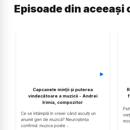
Episoade din aceeași 
Capcanele minții și puterea
R
vindecătoare a muzicii - Andrei
f
Irimia, compozitor
Psi
Ce se întâmplă în creier când asculți un 
vieț
anumit gen de muzică? Neuroștiința 
moș
confirmă: muzica poate 
...