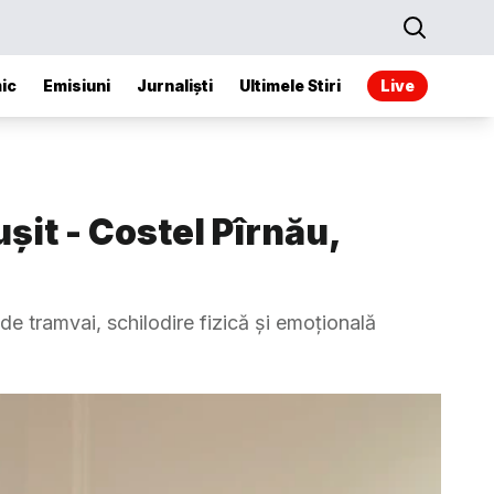
ic
Emisiuni
Jurnaliști
Ultimele Stiri
Live
șit - Costel Pîrnău,
 de tramvai, schilodire fizică și emoțională