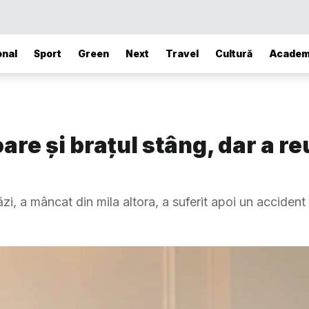
onal
Sport
Green
Next
Travel
Cultură
Academ
are și brațul stâng, dar a reu
ăzi, a mâncat din mila altora, a suferit apoi un accident