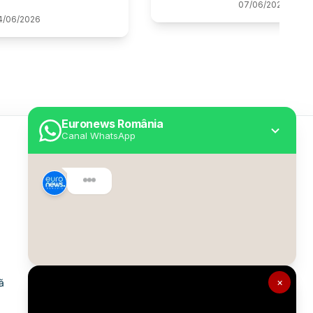
07
/
06
/
2026
4
/
06
/
2026
Euronews România
Canal WhatsApp
Utile
Despre Euronews
Declarație accesibilitate
Politica Cookie
Politica de confidențialitate
×
ă
Formular de contact
Transparență în utilizarea AI