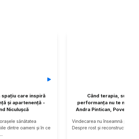
 spațiu care inspiră
Când terapia, succesu
nță și apartenență -
performanța nu te mai sal
d Niculușcă
Andra Pintican, Povestitor
orașele sănătatea 
Vindecarea nu înseamnă perfecți
iile dintre oameni și în ce 
Despre rost și reconstrucție per
...