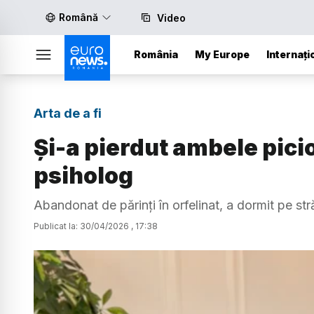
Română
Video
România
My Europe
Internați
Arta de a fi
Și-a pierdut ambele picio
psiholog
Abandonat de părinți în orfelinat, a dormit pe str
Publicat la:
30
/
04
/
2026
,
17:38