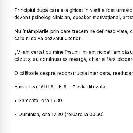
Principiul după care s-a ghidat în viață a fost următor
devenit psiholog clinician, speaker motivațional, artist
Nu întâmplările prin care trecem ne definesc viața, ci
care ni se va dezvălui ulterior.
„M-am certat cu mine însumi, m-am ridicat, am căzut, 
căzut și au continuat să meargă, chiar și fără picioar
O călătorie despre reconstrucția interioară, reeducarea
Emisiunea "ARTA DE A FI" este difuzată:
• Sâmbătă, ora 15:30
• Duminică, ora 17:30 (reluare la 00:30)