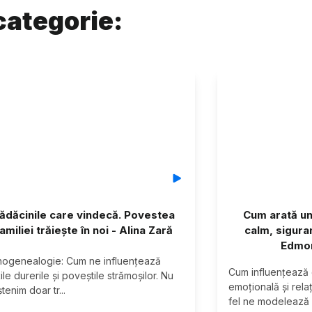
categorie:
ădăcinile care vindecă. Povestea
Cum arată un
amiliei trăiește în noi - Alina Zară
calm, sigura
Edmon
hogenealogie: Cum ne influențează 
Cum influențează 
ile durerile și poveștile strămoșilor. Nu 
emoțională și relaț
tenim doar tr
...
fel ne modelează 