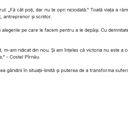
ul: „Fă cât poți, dar nu te opri niciodată.” Toată viața a ră
, antreprenor și scriitor.
 alegerile pe care le facem pentru a le depăși. Cu demnitate,
m-am ridicat din nou. Și am înțeles că victoria nu este a c
e.” - Costel Pîrnău
 gândirii în situații-limită și puterea de a transforma sufer