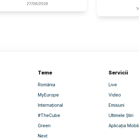
27
/
06
/
2026
1
Teme
Servicii
România
Live
MyEurope
Video
Internațional
Emisiuni
#TheCube
Ultimele Știri
Green
Aplicația Mobil
Next