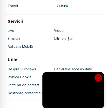
Travel
Cultură
Forța de a răzbi după o tragedie
- Mihai Neșu
Servicii
Live
Video
Un nou sezon "Arta de a fi":
Emisiuni
Ultimele Știri
Psihologie aplicată în viața de zi
Aplicația Mobilă
cu zi
Utile
Despre Euronews
Declarație accesibilitate
Politica Cookie
Politica de confidențialitate
×
Formular de contact
Transparență în utilizarea AI
Gestionați preferințele