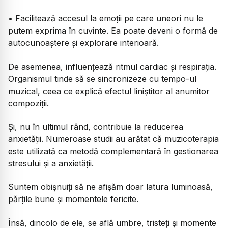
• Facilitează accesul la emoții pe care uneori nu le
putem exprima în cuvinte. Ea poate deveni o formă de
autocunoaștere și explorare interioară.
De asemenea, influențează ritmul cardiac și respirația.
Organismul tinde să se sincronizeze cu tempo-ul
muzical, ceea ce explică efectul liniștitor al anumitor
compoziții.
Și, nu în ultimul rând, contribuie la reducerea
anxietății. Numeroase studii au arătat că muzicoterapia
este utilizată ca metodă complementară în gestionarea
stresului și a anxietății.
Suntem obișnuiți să ne afișăm doar latura luminoasă,
părțile bune și momentele fericite.
Însă, dincolo de ele, se află umbre, tristeți și momente