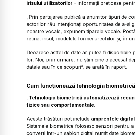
irisului utilizatorilor
- informații prețioase pentr
„Prin partajarea publică a anumitor tipuri de con
actorilor rău intenționați oportunitatea de a-și 
noastre vocale, expunem tiparele vocale. Postâ
retina, irisul, modelele formei urechilor și, în u
Deoarece astfel de date ar putea fi disponibile p
lor. Noi, prin urmare, nu știm cine a accesat deja
datele sau în ce scopuri”, se arată în raport.
Cum funcționează tehnologia biometric
„
Tehnologia biometrică automatizează recunoa
fizice sau comportamentale.
Aceste trăsături pot include
amprentele digitale
Sistemele biometrice folosesc senzori pentru a c
converti într-un șablon digital numit date biomet