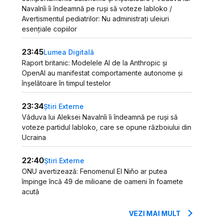
Navalnîi îi îndeamnă pe ruși să voteze Iabloko /
Avertismentul pediatrilor: Nu administrați uleiuri
esențiale copiilor
23:45
Lumea Digitală
Raport britanic: Modelele AI de la Anthropic și
OpenAI au manifestat comportamente autonome și
înșelătoare în timpul testelor
23:34
Știri Externe
Văduva lui Aleksei Navalnîi îi îndeamnă pe ruși să
voteze partidul Iabloko, care se opune războiului din
Ucraina
22:40
Știri Externe
ONU avertizează: Fenomenul El Niño ar putea
împinge încă 49 de milioane de oameni în foamete
acută
VEZI MAI MULT