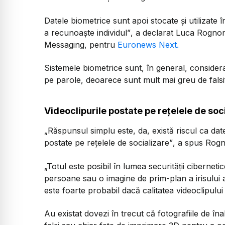
Datele biometrice sunt apoi stocate și utilizat
a recunoaște individul”
, a declarat Luca Rognon
Messaging, pentru
Euronews Next.
Sistemele biometrice sunt, în general, considera
pe parole, deoarece sunt mult mai greu de falsif
Videoclipurile postate pe rețelele de soc
„Răspunsul simplu este, da, există riscul ca date
postate pe rețelele de socializare”
, a spus Rogn
„Totul este posibil în lumea securității ciberneti
persoane sau o imagine de prim-plan a irisului a
este foarte probabil dacă calitatea videoclipului 
Au existat dovezi în trecut că fotografiile de îna