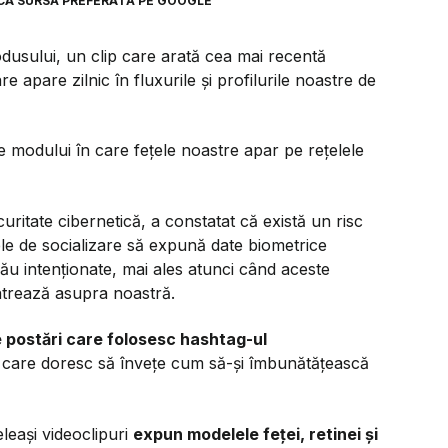
CA SURSĂ PREFERATĂ PE GOOGLE
odusului, un clip care arată cea mai recentă
e apare zilnic în fluxurile și profilurile noastre de
e modului în care fețele noastre apar pe rețelele
curitate cibernetică, a constatat că există un risc
lele de socializare să expună date biometrice
rău intenționate, mai ales atunci când aceste
entrează asupra noastră.
e postări care folosesc hashtag-ul
r care doresc să învețe cum să-și îmbunătățească
leași videoclipuri
expun modelele feței, retinei și