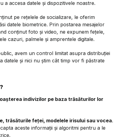
u a accesa datele și dispozitivele noastre.
ținut pe rețelele de socializare, le oferim
găsi datele biometrice. Prin postarea mesajelor
nd conținut foto și video, ne expunem fețele,
nele cazuri, palmele și amprentele digitale.
ublic, avem un control limitat asupra distribuției
 datele și nici nu știm cât timp vor fi păstrate
ă?
șterea indivizilor pe baza trăsăturilor lor
, trăsăturile feței, modelele irisului sau vocea
.
apta aceste informații și algoritmi pentru a le
rice.