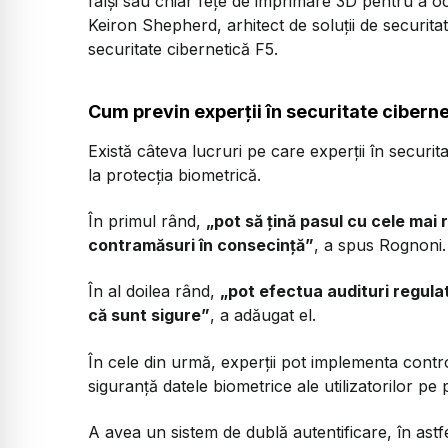
falși sau chiar fețe de imprimare 3D pentru a oc
Keiron Shepherd, arhitect de soluții de securit
securitate cibernetică F5.
Cum previn experții în securitate ciberne
Există câteva lucruri pe care experții în securit
la protecția biometrică.
În primul rând,
„pot să țină pasul cu cele mai
contramăsuri în consecință”
, a spus Rognoni.
În al doilea rând,
„pot efectua audituri regula
că sunt sigure”
, a adăugat el.
În cele din urmă, experții pot implementa contr
siguranță datele biometrice ale utilizatorilor pe 
A avea un sistem de dublă autentificare, în ast