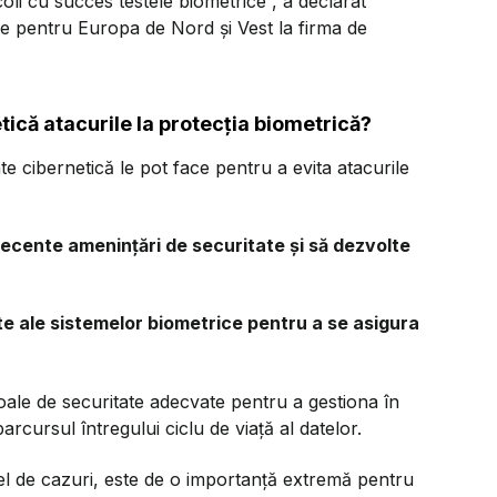
oli cu succes testele biometrice”,
a declarat
ate pentru Europa de Nord și Vest la firma de
tică atacurile la protecția biometrică?
ate cibernetică le pot face pentru a evita atacurile
 recente amenințări de securitate și să dezvolte
te ale sistemelor biometrice pentru a se asigura
oale de securitate adecvate pentru a gestiona în
parcursul întregului ciclu de viață al datelor.
fel de cazuri, este de o importanță extremă pentru