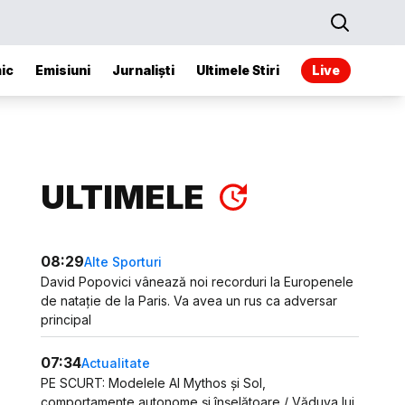
ic
Emisiuni
Jurnaliști
Ultimele Stiri
Live
ULTIMELE
08:29
Alte Sporturi
David Popovici vânează noi recorduri la Europenele
de natație de la Paris. Va avea un rus ca adversar
principal
07:34
Actualitate
PE SCURT: Modelele AI Mythos și Sol,
comportamente autonome și înșelătoare / Văduva lui