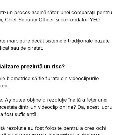
e într-un proces asemănător unei comparații pentru
i, Chief Security Officer și co-fondator YEO
te mai sigure decât sistemele tradiționale bazate
icat sau de piratat.
ializare prezintă un risc?
le biometrice să fie furate din videoclipurile
oni.
ce. Aș putea obține o rezoluție înaltă a feței unei
cesteia dintr-un videoclip online? Da, acest lucru
a fost suficientă.
ltă rezoluție au fost folosite pentru a crea ochi