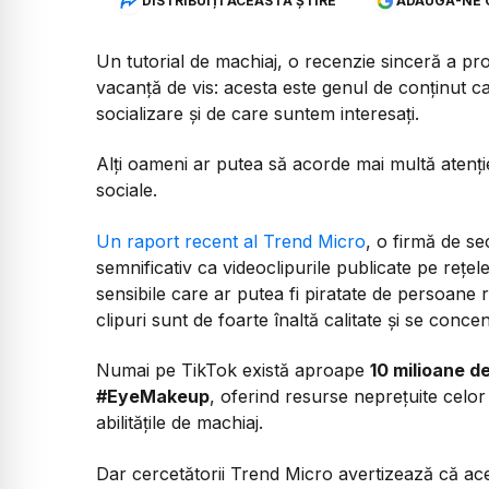
DISTRIBUIȚI ACEASTĂ ȘTIRE
ADAUGĂ-NE 
Un tutorial de machiaj, o recenzie sinceră a pr
vacanță de vis: acesta este genul de conținut car
socializare și de care suntem interesați.
Alți oameni ar putea să acorde mai multă atenți
sociale.
Un raport recent al Trend Micro
, o firmă de se
semnificativ ca videoclipurile publicate pe rețe
sensibile care ar putea fi piratate de persoane 
clipuri sunt de foarte înaltă calitate și se conc
Numai pe TikTok există aproape
10 milioane d
#EyeMakeup
, oferind resurse neprețuite celo
abilitățile de machiaj.
Dar cercetătorii Trend Micro avertizează că ace