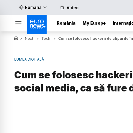
Română
Video
România
My Europe
Internați
>
Next
>
Tech
>
Cum se folosesc hackerii de clipurile î
LUMEA DIGITALĂ
Cum se folosesc hackerii
social media, ca să fure