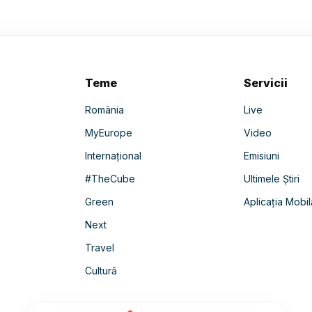
Teme
Servicii
România
Live
MyEurope
Video
Internațional
Emisiuni
#TheCube
Ultimele Știri
Green
Aplicația Mobil
Next
Travel
Cultură