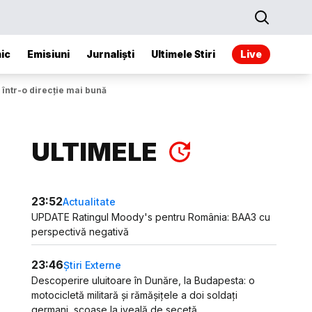
ic
Emisiuni
Jurnaliști
Ultimele Stiri
Live
 într-o direcție mai bună
ULTIMELE
23:52
Actualitate
UPDATE Ratingul Moody's pentru România: BAA3 cu
perspectivă negativă
23:46
Știri Externe
Descoperire uluitoare în Dunăre, la Budapesta: o
motocicletă militară și rămășițele a doi soldați
germani, scoase la iveală de secetă