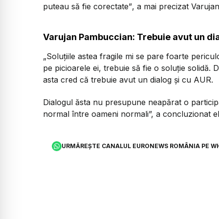
puteau să fie corectate”
, a mai precizat Varuj
Varujan Pambuccian: Trebuie avut un dia
„Soluțiile astea fragile mi se pare foarte peric
pe picioarele ei, trebuie să fie o soluție solidă. 
asta cred că trebuie avut un dialog și cu AUR.
Dialogul ăsta nu presupune neapărat o partici
normal între oameni normali”,
a concluzionat el
URMĂREȘTE CANALUL EURONEWS ROMÂNIA PE W