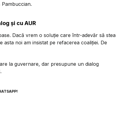
an Pambuccian.
log și cu AUR
uloase. Dacă vrem o soluție care într-adevăr să stea
De asta noi am insistat pe refacerea coaliției. De
pare la guvernare, dar presupune un dialog
.
HATSAPP!