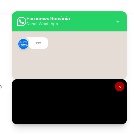
Euronews România
Canal WhatsApp
Utile
Despre Euronews
Declarație accesibilitate
Politica Cookie
Politica de confidențialitate
×
ă
Formular de contact
Transparență în utilizarea AI
Gestionați preferințele