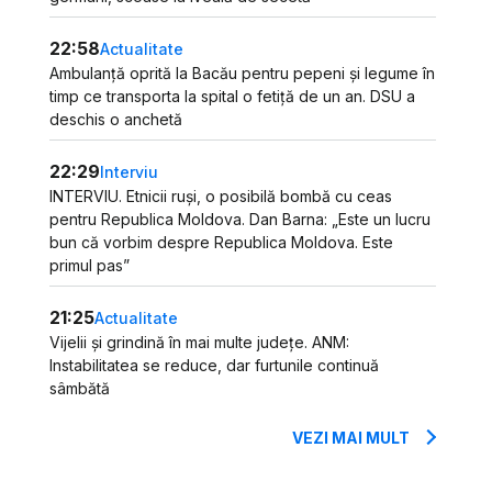
22:58
Actualitate
Ambulanță oprită la Bacău pentru pepeni și legume în
timp ce transporta la spital o fetiță de un an. DSU a
deschis o anchetă
22:29
Interviu
INTERVIU. Etnicii ruși, o posibilă bombă cu ceas
pentru Republica Moldova. Dan Barna: „Este un lucru
bun că vorbim despre Republica Moldova. Este
primul pas”
21:25
Actualitate
Vijelii și grindină în mai multe județe. ANM:
Instabilitatea se reduce, dar furtunile continuă
sâmbătă
VEZI MAI MULT