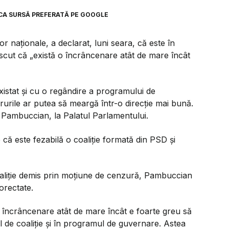
CA SURSĂ PREFERATĂ PE GOOGLE
r naționale, a declarat, luni seara, că este în
oscut că „există o încrâncenare atât de mare încât
existat și cu o regândire a programului de
crurile ar putea să meargă într-o direcție mai bună.
n Pambuccian, la Palatul Parlamentului.
 că este fezabilă o coaliție formată din PSD și
coaliție demis prin moțiune de cenzură, Pambuccian
orectate.
 încrâncenare atât de mare încât e foarte greu să
l de coaliție și în programul de guvernare. Astea