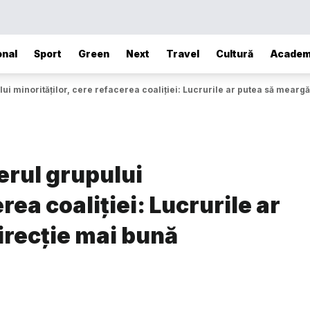
onal
Sport
Green
Next
Travel
Cultură
Academ
i minorităților, cere refacerea coaliției: Lucrurile ar putea să meargă
erul grupului
rea coaliției: Lucrurile ar
irecție mai bună