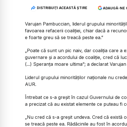
DISTRIBUIȚI ACEASTĂ ȘTIRE
ADAUGĂ-NE 
Varujan Pambuccian, liderul grupului minoritățilo
favoarea refacerii coaliției, chiar dacă a recun
e foarte greu să se treacă peste ea.”
„Poate că sunt un pic naiv, dar coaliția care a 
guvernare și a acordului de coaliție, cred că lu
(...) Speranța moare ultima”
; a declarat Varuja
Liderul grupului minorităților naționale nu crede
AUR.
Întrebat ce s-a greșit în cazul Guvernului de 
a precizat că au existat elemente ce puteau fi c
„
Nu cred că s-a greșit undeva. Cred că există o
se treacă peste ea. Rădăcinile au fost în acordu