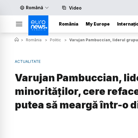
Română
Video
România
My Europe
Internați
>
România
>
Politic
>
Varujan Pambuccian, liderul grupulu
ACTUALITATE
Varujan Pambuccian, lid
minorităților, cere reface
putea să meargă într-o d