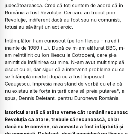
judecătoarească. Cred că toți suntem de acord că în
România a fost Revoluție. Cei care au trecut prin
Revoluție, indiferent dacă au fost sau nu comuniști,
totuși au săvârșit un act eroic.
Întâmplător l-am cunoscut (pe Ion Iliescu – n.red.)
înainte de 1989 (....). După ce m-am alăturat BBC, m-
am reîntâlnit cu Ion Iliescu la Cotroceni, care și-a
amintit de întâlnirea cu mine. N-am avut mult timp să
discut cu el, dar sigur că a intervenit problema cu ce
se întâmplă imediat după ce a fost împușcat
Ceaușescu. Impresia mea stând de vorbă cu el e că
nu existau alte forțe în țară care să preia puterea", a
spus, Dennis Deletant, pentru Euronews România.
Istoricul arată că atâta vreme cât românii recunosc
Revoluția ca atare, trebuie să recunoască, chiar
dacă nu le convine, că aceasta a fost înfăptuită și
de comuniști. Deletant, deși îl consideră pe Iliescu a