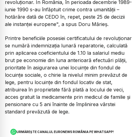
revoluționar. În România, în perioada decembrie 1989-
iunie 1990 s-au înfăptuit crime contra umanității –
hotărâre dată de CEDO în, repet, peste 25 de decizii
ale instanței europene", a spus Doru Mărieș.
Printre beneficiile posesiei certificatului de revoluționar
se numără indemnizația lunară reparatorie, calculată
prin aplicarea coeficientului de 1.10 la salariul mediu
brut pe economie din luna anterioară efectuări plății,
prioritate în asigurarea unei locuințe din fondul de
locuințe sociale, o chirie la nivelul minim prevăzut de
lege, pentru locuințe din fondul locativ de stat,
atribuirea în proprietate fără plată a locului de veci,
acces gratuit la medicamente prin medicul de familie și
pensionare cu 5 ani înainte de împlinirea vârstei
standard prevăzută de lege.
URMĂREȘTE CANALUL EURONEWS ROMÂNIA PE WHATSAPP!