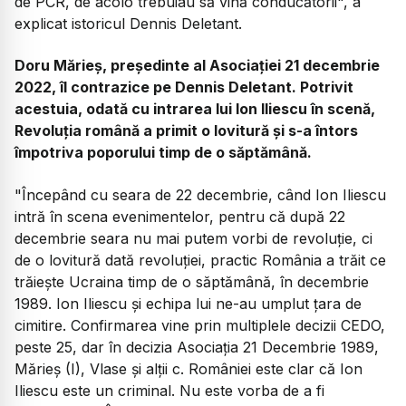
de PCR, de acolo trebuiau să vină conducătorii", a
explicat istoricul Dennis Deletant.
Doru Mărieș, președinte al Asociației 21 decembrie
2022, îl contrazice pe Dennis Deletant. Potrivit
acestuia, odată cu intrarea lui Ion Iliescu în scenă,
Revoluția română a primit o lovitură și s-a întors
împotriva poporului timp de o săptămână.
"Începând cu seara de 22 decembrie, când Ion Iliescu
intră în scena evenimentelor, pentru că după 22
decembrie seara nu mai putem vorbi de revoluție, ci
de o lovitură dată revoluției, practic România a trăit ce
trăiește Ucraina timp de o săptămână, în decembrie
1989. Ion Iliescu și echipa lui ne-au umplut țara de
cimitire. Confirmarea vine prin multiplele decizii CEDO,
peste 25, dar în decizia Asociația 21 Decembrie 1989,
Mărieș (I), Vlase și alții c. României este clar că Ion
Iliescu este un criminal. Nu este vorba de a fi