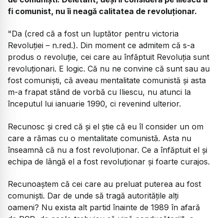
fi comunist, nu îi neagă calitatea de revoluționar.
"Da (cred că a fost un luptător pentru victoria
Revoluției – n.red.). Din moment ce admitem că s-a
produs o revoluție, cei care au înfăptuit Revoluția sunt
revoluționari. E logic. Că nu ne convine că sunt sau au
fost comuniști, că aveau mentalitate comunistă și asta
m-a frapat stând de vorbă cu Iliescu, nu atunci la
începutul lui ianuarie 1990, ci revenind ulterior.
Recunosc și cred că și el știe că eu îl consider un om
care a rămas cu o mentalitate comunistă. Asta nu
înseamnă că nu a fost revoluționar. Ce a înfăptuit el și
echipa de lângă el a fost revoluționar și foarte curajos.
Recunoaștem că cei care au preluat puterea au fost
comuniști. Dar de unde să tragă autoritățile alți
oameni? Nu exista alt partid înainte de 1989 în afară