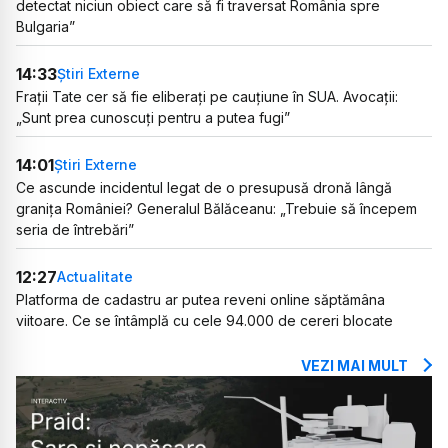
detectat niciun obiect care să fi traversat România spre
Bulgaria”
14:33
Știri Externe
Frații Tate cer să fie eliberați pe cauțiune în SUA. Avocații:
„Sunt prea cunoscuți pentru a putea fugi”
14:01
Știri Externe
Ce ascunde incidentul legat de o presupusă dronă lângă
granița României? Generalul Bălăceanu: „Trebuie să începem
seria de întrebări”
12:27
Actualitate
Platforma de cadastru ar putea reveni online săptămâna
viitoare. Ce se întâmplă cu cele 94.000 de cereri blocate
VEZI MAI MULT