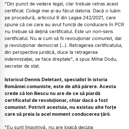
"Din punct de vedere legal, clar trebuie retras acest
certificat. Colegii mei și-au făcut datoria. Dacă o luăm
pe procedură, articolul 8 din Legea 242/2021, care
spune că cei care au avut funcții de conducere în PCR
nu trebuie să dețină certificatul. Este un non-sens
certificatul. Nu ai cum să fii revouționar comunist, dar
și revoluționar democrat (...). Retragerea certificatului,
din perspectiva juridică, duce la retragerea
indemnizației, se face dreptate", a spus Mihai Dodu,
secretar de stat.
Istoricul Dennis Deletant, specialist în istoria
României comuniste, este de altă părere. Acesta
crede că Ion Iliescu nu are de ce să piardă
certificatul de revoluționar, chiar dacă a fost
comunist. Potrivit acestuia, nu existau alte forțe
care să preia la acel moment conducerea țării.
"Eu sunt împotrivă, nu are logică decizia