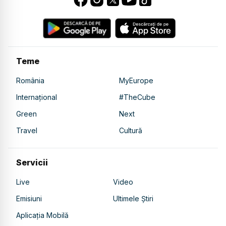
Teme
România
MyEurope
Internațional
#TheCube
Green
Next
Travel
Cultură
Servicii
Live
Video
Emisiuni
Ultimele Știri
Aplicația Mobilă