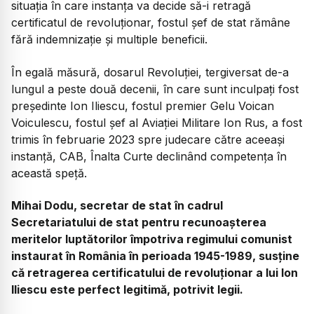
situația în care instanța va decide să-i retragă
certificatul de revoluționar, fostul șef de stat rămâne
fără indemnizație și multiple beneficii.
În egală măsură, dosarul Revoluției, tergiversat de-a
lungul a peste două decenii, în care sunt inculpați fost
președinte Ion Iliescu, fostul premier Gelu Voican
Voiculescu, fostul șef al Aviației Militare Ion Rus, a fost
trimis în februarie 2023 spre judecare către aceeași
instanță, CAB, Înalta Curte declinând competența în
această speță.
Mihai Dodu, secretar de stat în cadrul
Secretariatului de stat pentru recunoaşterea
meritelor luptătorilor împotriva regimului comunist
instaurat în România în perioada 1945-1989, susține
că retragerea certificatului de revoluționar a lui Ion
Iliescu este perfect legitimă, potrivit legii.