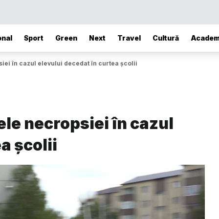
onal
Sport
Green
Next
Travel
Cultură
Academ
ei în cazul elevului decedat în curtea școlii
le necropsiei în cazul
a școlii