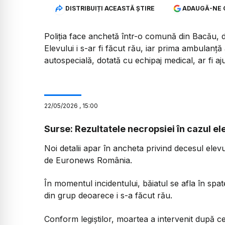
DISTRIBUIȚI ACEASTĂ ȘTIRE
ADAUGĂ-NE 
Poliția face anchetă într-o comună din Bacău, du
Elevului i s-ar fi făcut rău, iar prima ambulanț
autospecială, dotată cu echipaj medical, ar fi aj
22
/
05
/
2026
,
15:00
Surse: Rezultatele necropsiei în cazul e
Noi detalii apar în ancheta privind decesul elev
de Euronews România.
În momentul incidentului, băiatul se afla în spate
din grup deoarece i s-a făcut rău.
Conform legiștilor, moartea a intervenit după c