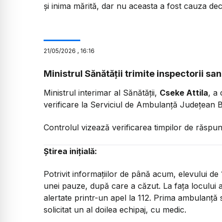
și inima mărită, dar nu aceasta a fost cauza dec
21
/
05
/
2026
,
16:16
Ministrul Sănătății trimite inspectorii san
Ministrul interimar al Sănătății,
Cseke Attila
, a
verificare la Serviciul de Ambulanță Județean B
Controlul vizează verificarea timpilor de răspuns
Știrea inițială:
Potrivit informațiilor de până acum, elevului de 1
unei pauze, după care a căzut. La fața locului au 
alertate printr-un apel la 112. Prima ambulanță 
solicitat un al doilea echipaj, cu medic.