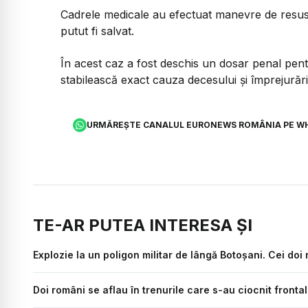
Cadrele medicale au efectuat manevre de resusc
putut fi salvat.
În acest caz a fost deschis un dosar penal pen
stabilească exact cauza decesului și împrejurări
URMĂREȘTE CANALUL EURONEWS ROMÂNIA PE W
TE-AR PUTEA INTERESA ȘI
Explozie la un poligon militar de lângă Botoșani. Cei doi ră
Doi români se aflau în trenurile care s-au ciocnit front