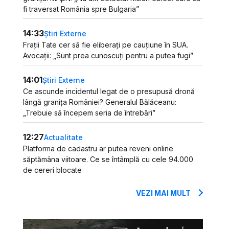
fi traversat România spre Bulgaria”
14:33
Știri Externe
Frații Tate cer să fie eliberați pe cauțiune în SUA.
Avocații: „Sunt prea cunoscuți pentru a putea fugi”
14:01
Știri Externe
Ce ascunde incidentul legat de o presupusă dronă
lângă granița României? Generalul Bălăceanu:
„Trebuie să începem seria de întrebări”
12:27
Actualitate
Platforma de cadastru ar putea reveni online
săptămâna viitoare. Ce se întâmplă cu cele 94.000
de cereri blocate
VEZI MAI MULT