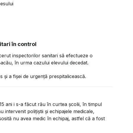
esului
itari în control
 cerut inspectorilor sanitari să efectueze o
acău, în urma cazului elevului decedat.
 și a fișei de urgență prespitalicească.
5 ani i s-a făcut rău în curtea școlii, în timpul
intervenit polițiștii și echipajele medicale,
sosită nu avea medic în echipaj, astfel că a fost