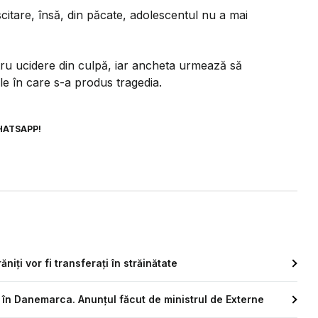
itare, însă, din păcate, adolescentul nu a mai
tru ucidere din culpă, iar ancheta urmează să
le în care s-a produs tragedia.
HATSAPP!
niți vor fi transferați în străinătate
al în Danemarca. Anunțul făcut de ministrul de Externe