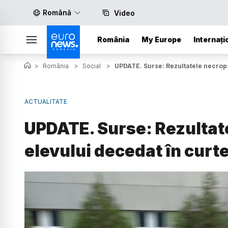
Română
Video
România
My Europe
Internați
>
România
>
Social
>
UPDATE. Surse: Rezultatele necropsi
ACTUALITATE
UPDATE. Surse: Rezultate
elevului decedat în curte