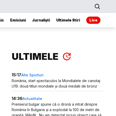
ic
Emisiuni
Jurnaliști
Ultimele Stiri
Live
ULTIMELE
15:17
Alte Sporturi
România, start spectaculos la Mondialele de canotaj
U19: două titluri mondiale și două medalii de bronz
14:36
Actualitate
Premierul bulgar spune că o dronă a intrat dinspre
România în Bulgaria și a explodat la 100 de metri de
graniță. MApN: „Nu am detectat niciun obiect care să