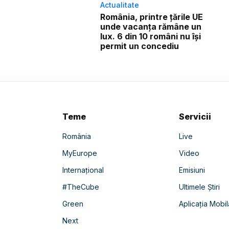
Actualitate
România, printre țările UE
unde vacanța rămâne un
lux. 6 din 10 români nu își
permit un concediu
Teme
Servicii
România
Live
MyEurope
Video
Internațional
Emisiuni
#TheCube
Ultimele Știri
Green
Aplicația Mobil
Next