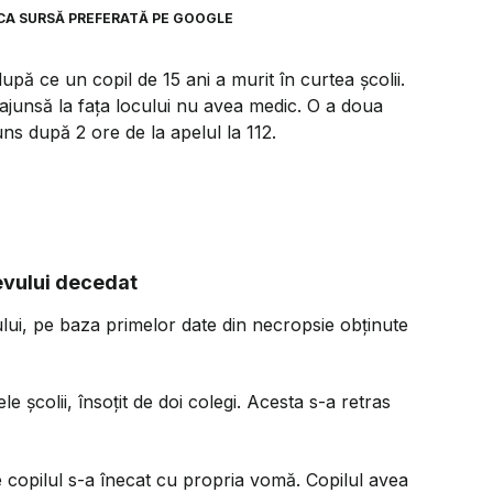
CA SURSĂ PREFERATĂ PE GOOGLE
pă ce un copil de 15 ani a murit în curtea școlii.
ă ajunsă la fața locului nu avea medic. O a doua
uns după 2 ore de la apelul la 112.
levului decedat
ului, pe baza primelor date din necropsie obținute
le școlii, însoțit de doi colegi. Acesta s-a retras
e copilul s-a înecat cu propria vomă. Copilul avea