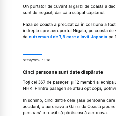
Un purtător de cuvânt al gărzii de coastă a decl
sunt de negăsit, dar că a scăpat căpitanul.
Paza de coastă a precizat că în coliziune a fost
îndrepta spre aeroportul Niigata, pe coasta de ve
de
cutremurul de 7,6 care a lovit Japonia
pe 1
02
/
01
/
2024
,
13:26
Cinci persoane sunt date dispărute
Toţi cei 367 de pasageri şi 12 membri ai echipajul
NHK. Printre pasageri se aflau opt copii, potrivi
În schimb, cinci dintre cele şase persoane care s
accident, o aeronavă a Gărzii de Coastă japonez
persoană a reuşit să părăsească aeronava.