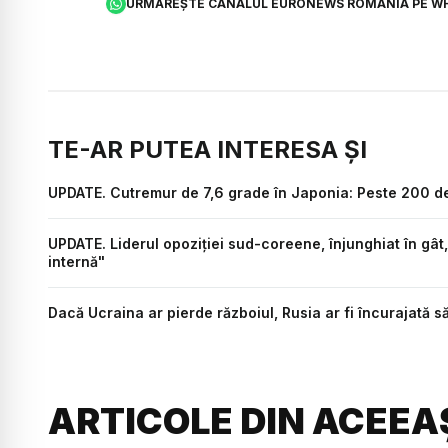
URMĂREȘTE CANALUL EURONEWS ROMÂNIA PE W
TE-AR PUTEA INTERESA ȘI
UPDATE. Cutremur de 7,6 grade în Japonia: Peste 200 de m
UPDATE. Liderul opoziţiei sud-coreene, înjunghiat în gât,
internă"
Dacă Ucraina ar pierde războiul, Rusia ar fi încurajată s
ARTICOLE DIN ACEEA