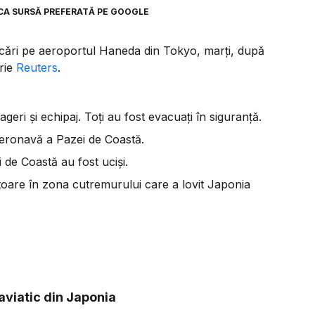
CA SURSĂ PREFERATĂ PE GOOGLE
lăcări pe aeroportul Haneda din Tokyo, marți, după
rie
Reuters
.
eri și echipaj. Toți au fost evacuați în siguranță.
aeronavă a Pazei de Coastă.
i de Coastă au fost uciși.
toare în zona cutremurului care a lovit Japonia
 aviatic din Japonia