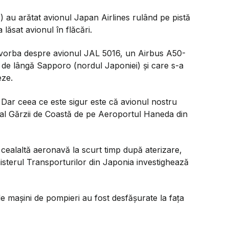
) au arătat avionul Japan Airlines rulând pe pistă
lăsat avionul în flăcări.
 vorba despre avionul JAL 5016, un Airbus A50-
de lângă Sapporo (nordul Japoniei) şi care s-a
eze.
. Dar ceea ce este sigur este că avionul nostru
l al Gărzii de Coastă de pe Aeroportul Haneda din
 cealaltă aeronavă la scurt timp după aterizare,
nisterul Transporturilor din Japonia investighează
de maşini de pompieri au fost desfăşurate la faţa