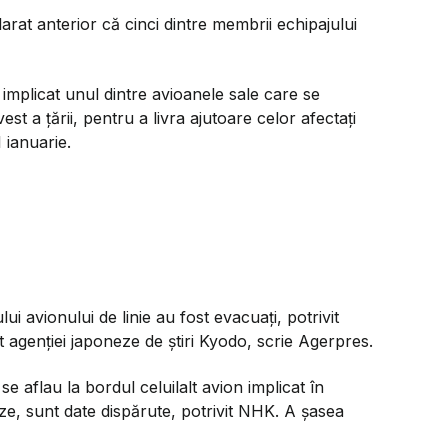
arat anterior că cinci dintre membrii echipajului
 implicat unul dintre avioanele sale care se
st a țării, pentru a livra ajutoare celor afectați
 ianuarie.
ui avionului de linie au fost evacuaţi, potrivit
t agenţiei japoneze de ştiri Kyodo, scrie Agerpres.
e aflau la bordul celuilalt avion implicat în
e, sunt date dispărute, potrivit NHK. A şasea