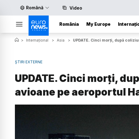
Română
Video
România
My Europe
Internați
>
Internațional
>
Asia
>
UPDATE. Cinci morți, după colizi
ȘTIRI EXTERNE
UPDATE. Cinci morți, dup
avioane pe aeroportul H