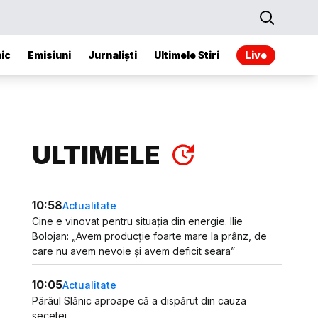
ic
Emisiuni
Jurnaliști
Ultimele Stiri
Live
ULTIMELE
10:58
Actualitate
Cine e vinovat pentru situația din energie. Ilie
Bolojan: „Avem producție foarte mare la prânz, de
care nu avem nevoie și avem deficit seara”
10:05
Actualitate
Pârâul Slănic aproape că a dispărut din cauza
secetei