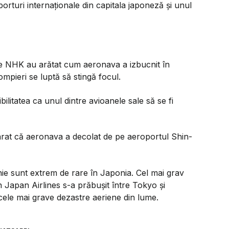
turi internaţionale din capitala japoneză şi unul
une NHK au arătat cum aeronava a izbucnit în
ompieri se luptă să stingă focul.
ilitatea ca unul dintre avioanele sale să se fi
arat că aeronava a decolat de pe aeroportul Shin-
nie sunt extrem de rare în Japonia. Cel mai grav
n Japan Airlines s-a prăbuşit între Tokyo şi
ele mai grave dezastre aeriene din lume.