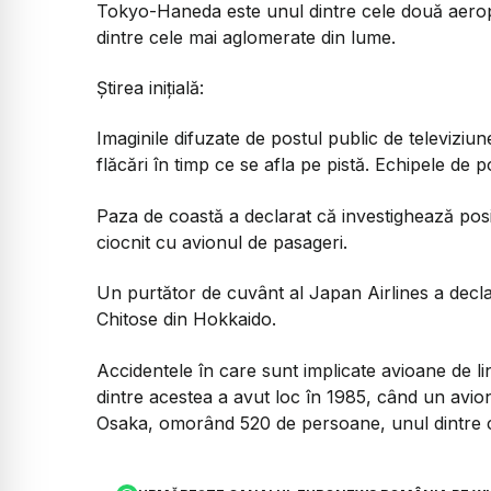
Tokyo-Haneda este unul dintre cele două aeropor
dintre cele mai aglomerate din lume.
Știrea inițială:
Imaginile difuzate de postul public de televizi
flăcări în timp ce se afla pe pistă. Echipele de p
Paza de coastă a declarat că investighează posib
ciocnit cu avionul de pasageri.
Un purtător de cuvânt al Japan Airlines a decl
Chitose din Hokkaido.
Accidentele în care sunt implicate avioane de li
dintre acestea a avut loc în 1985, când un avio
Osaka, omorând 520 de persoane, unul dintre c