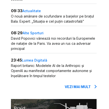
09:33
Actualitate
O nouă amânare de scufundare a barjelor pe brațul
Bala. Expert: „Situația e cel puțin catastrofală”
08:29
Alte Sporturi
David Popovici vânează noi recorduri la Europenele
de natație de la Paris. Va avea un rus ca adversar
principal
23:45
Lumea Digitală
Raport britanic: Modelele AI de la Anthropic și
OpenAI au manifestat comportamente autonome și
înșelătoare în timpul testelor
VEZI MAI MULT