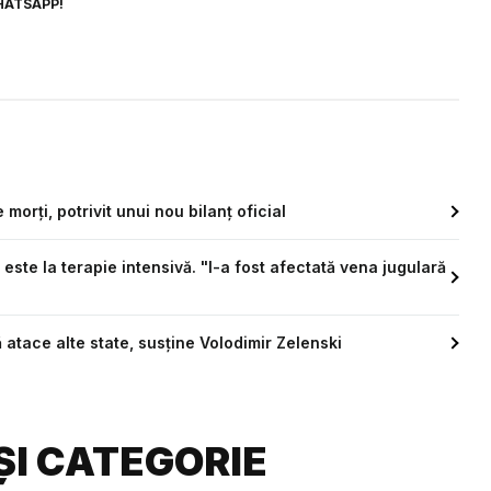
HATSAPP!
orți, potrivit unui nou bilanț oficial
 este la terapie intensivă. "I-a fost afectată vena jugulară
ă atace alte state, susține Volodimir Zelenski
ȘI CATEGORIE