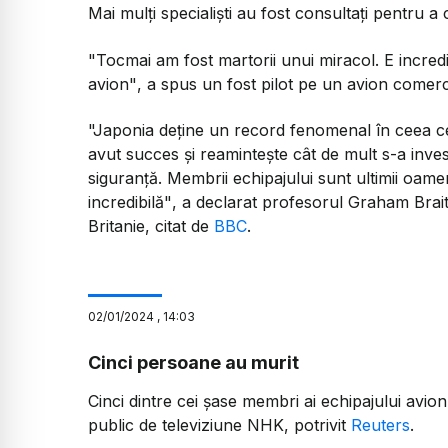
Mai mulți specialiști au fost consultați pentru 
"Tocmai am fost martorii unui miracol. E incredi
avion"
, a spus un fost pilot pe un avion comerci
"Japonia deține un record fenomenal în ceea ce
avut succes și reamintește cât de mult s-a inves
siguranță. Membrii echipajului sunt ultimii oamen
incredibilă"
, a declarat profesorul Graham Brait
Britanie, citat de
BBC
.
02
/
01
/
2024
,
14:03
Cinci persoane au murit
Cinci dintre cei șase membri ai echipajului avion
public de televiziune NHK, potrivit
Reuters
.