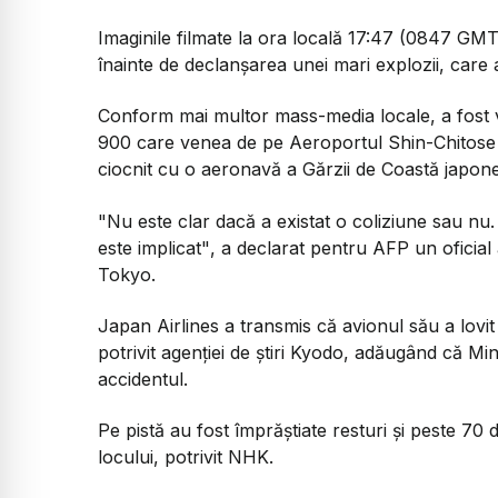
Imaginile filmate la ora locală 17:47 (0847 GMT
înainte de declanşarea unei mari explozii, care a 
Conform mai multor mass-media locale, a fost
900 care venea de pe Aeroportul Shin-Chitose 
ciocnit cu o aeronavă a Gărzii de Coastă japon
"Nu este clar dacă a existat o coliziune sau nu
este implicat"
, a declarat pentru AFP un oficia
Tokyo.
Japan Airlines a transmis că avionul său a lovit
potrivit agenţiei de ştiri Kyodo, adăugând că Mi
accidentul.
Pe pistă au fost împrăştiate resturi şi peste 70 
locului, potrivit NHK.