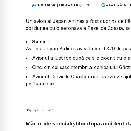
DISTRIBUIȚI ACEASTĂ ȘTIRE
ADAUGĂ-NE 
Un avion al Japan Airlines a fost cuprins de f
coliziunea cu o aeronavă a Pazei de Coastă, sc
Sumar:
Avionul Japan Airlines avea la bord 379 de pasag
Avionul a luat foc după ce s-a ciocnit cu o 
Cinci din cei șase membri ai echipajului Gărzi
Avionul Gărzii de Coastă urma să livreze aju
pe 1 ianuarie.
02
/
01
/
2024
,
14:58
Mărturiile specialiștilor după accidentul