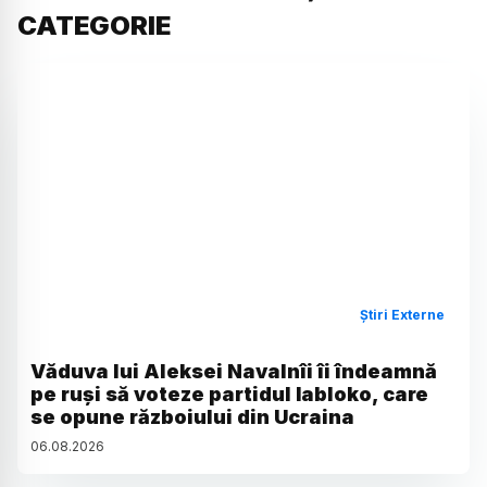
CATEGORIE
Știri Externe
Văduva lui Aleksei Navalnîi îi îndeamnă
pe ruși să voteze partidul Iabloko, care
se opune războiului din Ucraina
06
.
08
.
2026