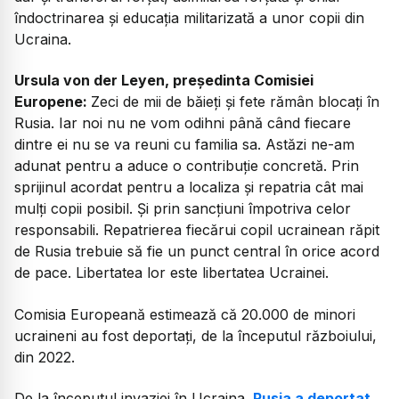
îndoctrinarea și educația militarizată a unor copii din
Ucraina.
Ursula von der Leyen, președinta Comisiei
Europene:
Zeci de mii de băieți și fete rămân blocați în
Rusia. Iar noi nu ne vom odihni până când fiecare
dintre ei nu se va reuni cu familia sa. Astăzi ne-am
adunat pentru a aduce o contribuție concretă. Prin
sprijinul acordat pentru a localiza și repatria cât mai
mulți copii posibil. Și prin sancțiuni împotriva celor
responsabili. Repatrierea fiecărui copil ucrainean răpit
de Rusia trebuie să fie un punct central în orice acord
de pace. Libertatea lor este libertatea Ucrainei.
Comisia Europeană estimează că 20.000 de minori
ucraineni au fost deportați, de la începutul războiului,
din 2022.
De la începutul invaziei în Ucraina,
Rusia a deportat