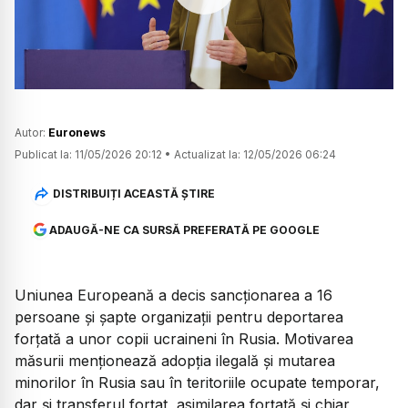
Watch
Autor:
Euronews
Publicat la:
11/05/2026 20:12
•
Actualizat la:
12/05/2026 06:24
DISTRIBUIȚI ACEASTĂ ȘTIRE
ADAUGĂ-NE CA SURSĂ PREFERATĂ PE GOOGLE
Uniunea Europeană a decis sancționarea a 16
persoane și șapte organizații pentru deportarea
forțată a unor copii ucraineni în Rusia. Motivarea
măsurii menționează adopția ilegală și mutarea
minorilor în Rusia sau în teritoriile ocupate temporar,
dar și transferul forțat, asimilarea forțată și chiar