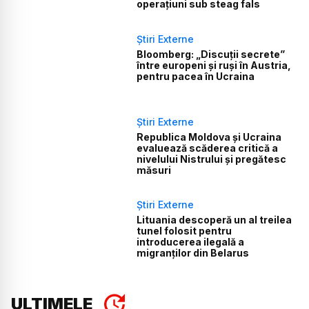
operațiuni sub steag fals
Știri Externe
Bloomberg: „Discuții secrete”
între europeni și ruși în Austria,
pentru pacea în Ucraina
Știri Externe
Republica Moldova și Ucraina
evaluează scăderea critică a
nivelului Nistrului și pregătesc
măsuri
Știri Externe
Lituania descoperă un al treilea
tunel folosit pentru
introducerea ilegală a
migranților din Belarus
ULTIMELE