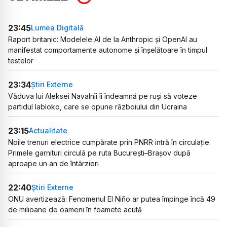
23:45
Lumea Digitală
Raport britanic: Modelele AI de la Anthropic și OpenAI au
manifestat comportamente autonome și înșelătoare în timpul
testelor
23:34
Știri Externe
Văduva lui Aleksei Navalnîi îi îndeamnă pe ruși să voteze
partidul Iabloko, care se opune războiului din Ucraina
23:15
Actualitate
Noile trenuri electrice cumpărate prin PNRR intră în circulație.
Primele garnituri circulă pe ruta București–Brașov după
aproape un an de întârzieri
22:40
Știri Externe
ONU avertizează: Fenomenul El Niño ar putea împinge încă 49
de milioane de oameni în foamete acută