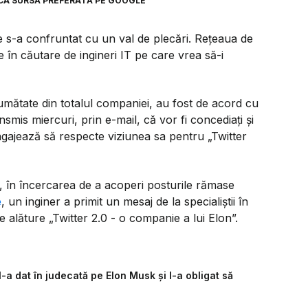
CA SURSĂ PREFERATĂ PE GOOGLE
e s-a confruntat cu un val de plecări. Rețeaua de
în căutare de ingineri IT pe care vrea să-i
umătate din totalul companiei, au fost de acord cu
smis miercuri, prin e-mail, că vor fi concediați și
ngajează să respecte viziunea sa pentru „Twitter
e, în încercarea de a acoperi posturile rămase
e
, un inginer a primit un mesaj de la specialiștii în
se alăture „Twitter 2.0 - o companie a lui Elon”.
-a dat în judecată pe Elon Musk și l-a obligat să