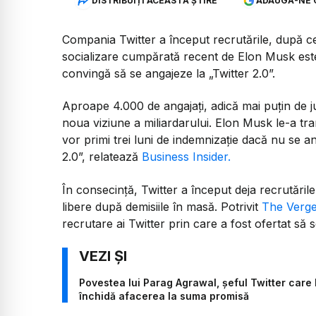
DISTRIBUIȚI ACEASTĂ ȘTIRE
ADAUGĂ-NE 
Compania Twitter a început recrutările, după c
socializare cumpărată recent de Elon Musk este 
convingă să se angajeze la „Twitter 2.0”.
Aproape 4.000 de angajați, adică mai puțin de j
noua viziune a miliardarului. Elon Musk le-a tran
vor primi trei luni de indemnizație dacă nu se a
2.0”, relatează
Business Insider.
În consecință, Twitter a început deja recrutăril
libere după demisiile în masă. Potrivit
The Verg
recrutare ai Twitter prin care a fost ofertat să 
Povestea lui Parag Agrawal, șeful Twitter care l
închidă afacerea la suma promisă