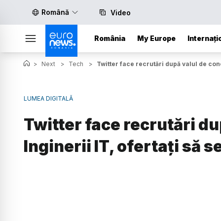
Română
Video
România
My Europe
Internați
>
Next
>
Tech
>
Twitter face recrutări după valul de conc
LUMEA DIGITALĂ
Twitter face recrutări du
Inginerii IT, ofertați să 