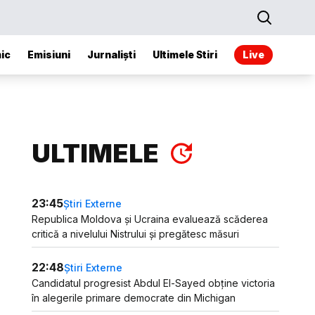
ic
Emisiuni
Jurnaliști
Ultimele Stiri
Live
ULTIMELE
23:45
Știri Externe
Republica Moldova și Ucraina evaluează scăderea
critică a nivelului Nistrului și pregătesc măsuri
22:48
Știri Externe
Candidatul progresist Abdul El-Sayed obține victoria
în alegerile primare democrate din Michigan