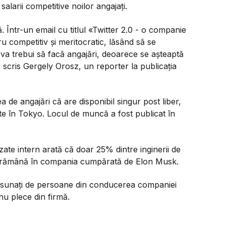
larii competitive noilor angajați.
. Într-un email cu titlul «Twitter 2.0 - o companie
u competitiv și meritocratic, lăsând să se
 va trebui să facă angajări, deoarece se așteaptă
 scris Gergely Orosz, un reporter la publicația
 de angajări că are disponibil singur post liber,
e în Tokyo. Locul de muncă a fost publicat în
zate intern arată că doar 25% dintre inginerii de
 să rămână în compania cumpărată de Elon Musk.
st sunați de persoane din conducerea companiei
nu plece din firmă.