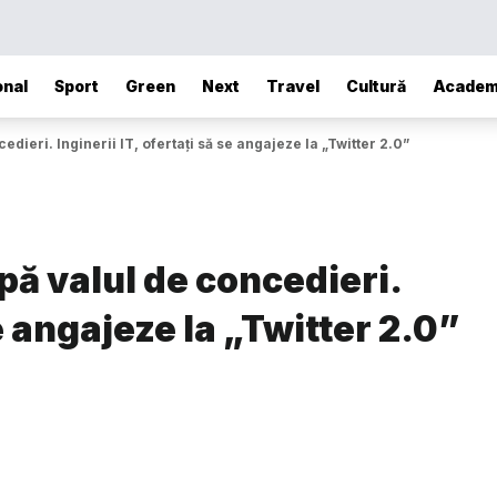
onal
Sport
Green
Next
Travel
Cultură
Academ
edieri. Inginerii IT, ofertați să se angajeze la „Twitter 2.0”
pă valul de concedieri.
se angajeze la „Twitter 2.0”