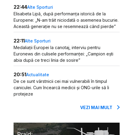
22:44
Alte Sporturi
Elisabeta Lipă, după performanța istorică de la
Europene: „N-am trăit niciodată o asemenea bucurie.
Această generație nu se resemnează când pierde”
22:11
Alte Sporturi
Medaliații Europei la canotaj, interviu pentru
Euronews din culisele performanței: „Campion ești
abia după ce treci linia de sosire”
20:51
Actualitate
De ce sunt vârstnicii cei mai vulnerabili în timpul
caniculei. Cum încearcă medicii și ONG-urile să îi
protejeze
VEZI MAI MULT