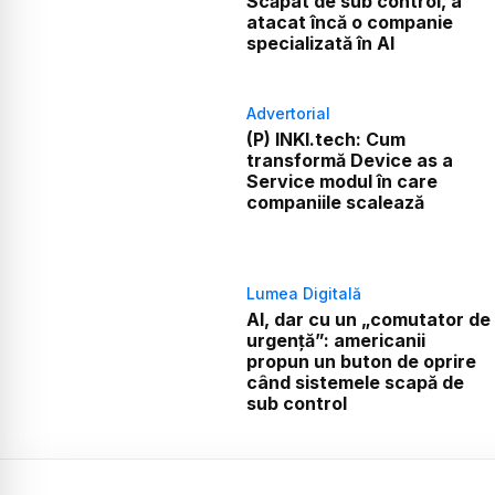
Scăpat de sub control, a
atacat încă o companie
specializată în AI
Advertorial
(P) INKI.tech: Cum
transformă Device as a
Service modul în care
companiile scalează
Lumea Digitală
AI, dar cu un „comutator de
urgență”: americanii
propun un buton de oprire
când sistemele scapă de
sub control