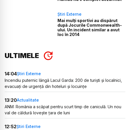
Știri Externe
Mai mulți sportivi au dispărut
după Jocurile Commonwealth-
ului. Un incident similar a avut
loc în 2014
ULTIMELE
14:04
Știri Externe
Incendiu puternic lângă Lacul Garda: 200 de turiști și localnici,
evacuați de urgență din hoteluri și locuințe
13:20
Actualitate
ANM: România a scăpat pentru scurt timp de caniculă. Un nou
val de căldură lovește țara de luni
12:52
Știri Externe