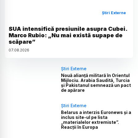
Știri Externe
SUA intensifică presiunile asupra Cubei.
Marco Rubio: „Nu mai există supape de
scăpare”
07
.
08
.
2026
Știri Externe
Nouă alianță militară în Orientul
Mijlociu. Arabia Saudită, Turcia
și Pakistanul semnează un pact
de apărare
Știri Externe
Belarus a interzis Euronews și a
inclus site-ul pe lista
„materialelor extremiste”.
Reacții în Europa