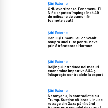
Știri Externe
ONU avertizează: Fenomenul El
Niño ar putea împinge încă 49
de milioane de oameni în
foamete acută
Știri Externe
Iranul și Omanul au convenit
asupra unei rute pentru nave
prin Strâmtoarea Hormuz
Știri Externe
Beijingul introduce noi măsuri
economice împotriva SUA și
înăsprește controalele la export
Știri Externe
Netanyahu, în contradicție cu
Trump. Susține că Israelul nu se
retrage din Gaza până când
Hamas nu e complet dezarmat