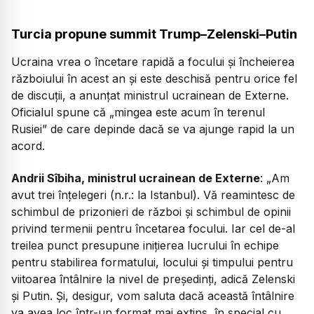
Turcia propune summit Trump–Zelenski–Putin
Ucraina vrea o încetare rapidă a focului și încheierea
războiului în acest an și este deschisă pentru orice fel
de discuții, a anunțat ministrul ucrainean de Externe.
Oficialul spune că „mingea este acum în terenul
Rusiei” de care depinde dacă se va ajunge rapid la un
acord.
Andrii Sîbiha, ministrul ucrainean de Externe
: „Am
avut trei înțelegeri (n.r.: la Istanbul). Vă reamintesc de
schimbul de prizonieri de război și schimbul de opinii
privind termenii pentru încetarea focului. Iar cel de-al
treilea punct presupune inițierea lucrului în echipe
pentru stabilirea formatului, locului și timpului pentru
viitoarea întâlnire la nivel de președinți, adică Zelenski
și Putin. Și, desigur, vom saluta dacă această întâlnire
va avea loc într-un format mai extins, în special cu