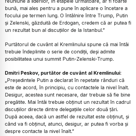
reuniune a liderilor, în etapele următoare, ar fi foarte
bună, mai ales pentru a pune în aplicare o încetare a
focului pe termen lung. O întâlnire între Trump, Putin
și Zelenski, găzduită de Erdogan, credem că ar putea fi
un rezultat bun al discuțiilor de la Istanbul.”
Purtătorul de cuvânt al Kremlinului spune că mai întâi
trebuie îndeplinite o serie de condiții, deși admite
posibilitatea unui summit Putin-Zelenski-Trump.
Dmitri Peskov, purtător de cuvânt al Kremlinului
:
„Președintele Putin a declarat în repetate rânduri că
este de acord, în principiu, cu contactele la nivel înalt.
Desigur, acestea sunt necesare, dar trebuie să fie bine
pregătite. Mai întâi trebuie obținut un rezultat în cadrul
discuțiilor directe dintre delegațiile celor două țări.
După aceea, dacă un astfel de rezultat este obținut, și
când va fi obținut, atunci, desigur, ar putea fi vorba și
despre contacte la nivel înalt.”