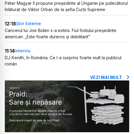
Péter Magyar îl propune președinte al Ungariei pe judecătorul
înlăturat de Viktor Orban de la șefia Curții Supreme
12:18
Știri Externe
Cancerul lui Joe Biden s-a extins. Fiul fostului președinte
american: „Este foarte dureros și debilitant”
11:14
Interviu
DJ Xenith, în România. Ce l-a surprins foarte mult la publicul
român
VEZI MAI MULT