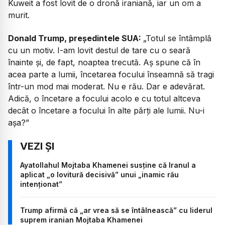
Kuweit a fost lovit de o dronă iraniană, iar un om a
murit.
Donald Trump, președintele SUA:
„Totul se întâmplă
cu un motiv. I-am lovit destul de tare cu o seară
înainte și, de fapt, noaptea trecută. Aș spune că în
acea parte a lumii, încetarea focului înseamnă să tragi
într-un mod mai moderat. Nu e rău. Dar e adevărat.
Adică, o încetare a focului acolo e cu totul altceva
decât o încetare a focului în alte părți ale lumii. Nu-i
așa?”
Ayatollahul Mojtaba Khamenei susține că Iranul a
aplicat „o lovitură decisivă” unui „inamic rău
intenționat”
Trump afirmă că „ar vrea să se întâlnească” cu liderul
suprem iranian Mojtaba Khamenei