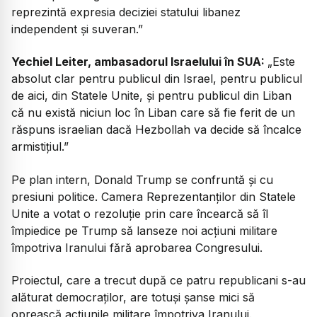
reprezintă expresia deciziei statului libanez
independent și suveran.”
Yechiel Leiter, ambasadorul Israelului în SUA:
„Este
absolut clar pentru publicul din Israel, pentru publicul
de aici, din Statele Unite, și pentru publicul din Liban
că nu există niciun loc în Liban care să fie ferit de un
răspuns israelian dacă Hezbollah va decide să încalce
armistițiul.”
Pe plan intern, Donald Trump se confruntă și cu
presiuni politice. Camera Reprezentanților din Statele
Unite a votat o rezoluție prin care încearcă să îl
împiedice pe Trump să lanseze noi acțiuni militare
împotriva Iranului fără aprobarea Congresului.
Proiectul, care a trecut după ce patru republicani s-au
alăturat democraților, are totuși șanse mici să
oprească acțiunile militare împotriva Iranului.