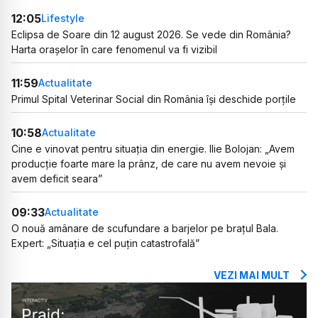
12:05
Lifestyle
Eclipsa de Soare din 12 august 2026. Se vede din România?
Harta orașelor în care fenomenul va fi vizibil
11:59
Actualitate
Primul Spital Veterinar Social din România își deschide porțile
10:58
Actualitate
Cine e vinovat pentru situația din energie. Ilie Bolojan: „Avem
producție foarte mare la prânz, de care nu avem nevoie și
avem deficit seara”
09:33
Actualitate
O nouă amânare de scufundare a barjelor pe brațul Bala.
Expert: „Situația e cel puțin catastrofală”
VEZI MAI MULT