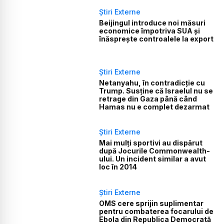
Știri Externe
Beijingul introduce noi măsuri
economice împotriva SUA și
înăsprește controalele la export
Știri Externe
Netanyahu, în contradicție cu
Trump. Susține că Israelul nu se
retrage din Gaza până când
Hamas nu e complet dezarmat
Știri Externe
Mai mulți sportivi au dispărut
după Jocurile Commonwealth-
ului. Un incident similar a avut
loc în 2014
Știri Externe
OMS cere sprijin suplimentar
pentru combaterea focarului de
Ebola din Republica Democrată