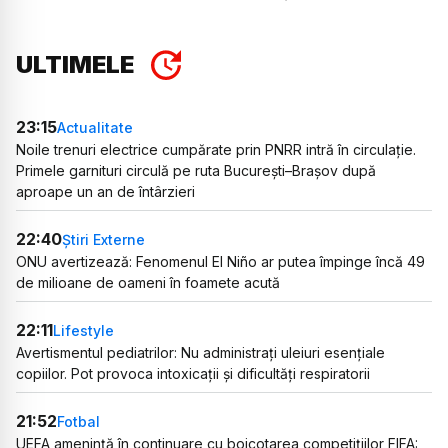
ULTIMELE
23:15
Actualitate
Noile trenuri electrice cumpărate prin PNRR intră în circulație.
Primele garnituri circulă pe ruta București–Brașov după
aproape un an de întârzieri
22:40
Știri Externe
ONU avertizează: Fenomenul El Niño ar putea împinge încă 49
de milioane de oameni în foamete acută
22:11
Lifestyle
Avertismentul pediatrilor: Nu administrați uleiuri esențiale
copiilor. Pot provoca intoxicații și dificultăți respiratorii
21:52
Fotbal
UEFA amenință în continuare cu boicotarea competițiilor FIFA: