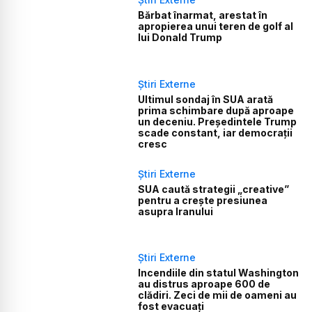
Bărbat înarmat, arestat în
apropierea unui teren de golf al
lui Donald Trump
Știri Externe
Ultimul sondaj în SUA arată
prima schimbare după aproape
un deceniu. Președintele Trump
scade constant, iar democrații
cresc
Știri Externe
SUA caută strategii „creative”
pentru a crește presiunea
asupra Iranului
Știri Externe
Incendiile din statul Washington
au distrus aproape 600 de
clădiri. Zeci de mii de oameni au
fost evacuați