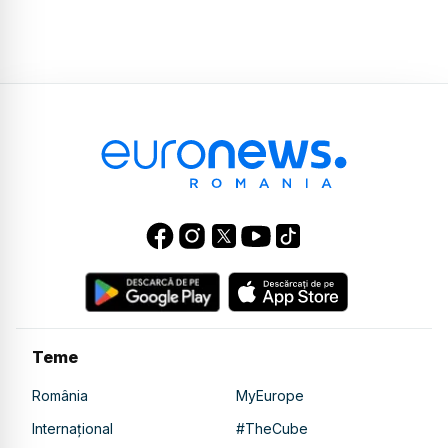
Teme
România
MyEurope
Internațional
#TheCube