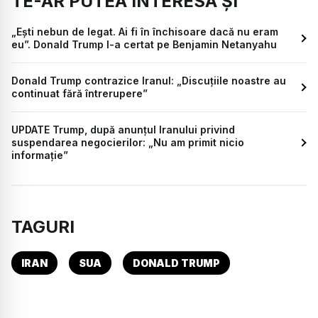
TE-AR PUTEA INTERESA ȘI
„Ești nebun de legat. Ai fi în închisoare dacă nu eram
eu”. Donald Trump l-a certat pe Benjamin Netanyahu
Donald Trump contrazice Iranul: „Discuțiile noastre au
continuat fără întrerupere”
UPDATE Trump, după anunțul Iranului privind
suspendarea negocierilor: „Nu am primit nicio
informație”
TAGURI
IRAN
SUA
DONALD TRUMP