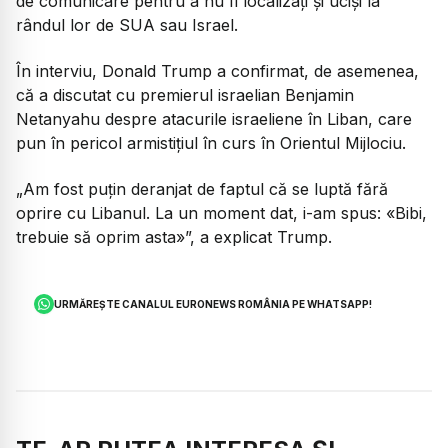
de comunicare pentru a nu fi localizați și uciși la
rândul lor de SUA sau Israel.
În interviu, Donald Trump a confirmat, de asemenea,
că a discutat cu premierul israelian Benjamin
Netanyahu despre atacurile israeliene în Liban, care
pun în pericol armistițiul în curs în Orientul Mijlociu.
„Am fost puțin deranjat de faptul că se luptă fără
oprire cu Libanul. La un moment dat, i-am spus: «Bibi,
trebuie să oprim asta»”, a explicat Trump.
URMĂREȘTE CANALUL EURONEWS ROMÂNIA PE WHATSAPP!