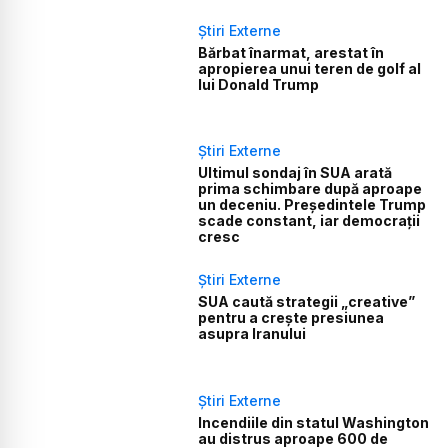
Știri Externe
Bărbat înarmat, arestat în
apropierea unui teren de golf al
lui Donald Trump
Știri Externe
Ultimul sondaj în SUA arată
prima schimbare după aproape
un deceniu. Președintele Trump
scade constant, iar democrații
cresc
Știri Externe
SUA caută strategii „creative”
pentru a crește presiunea
asupra Iranului
Știri Externe
Incendiile din statul Washington
au distrus aproape 600 de