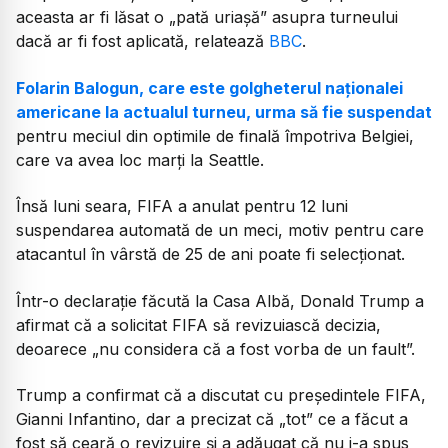
aceasta ar fi lăsat o „pată uriașă” asupra turneului
dacă ar fi fost aplicată, relatează
BBC
.
Folarin Balogun, care este golgheterul naționalei
americane la actualul turneu, urma să fie suspendat
pentru meciul din optimile de finală împotriva Belgiei,
care va avea loc marți la Seattle.
Însă luni seara, FIFA a anulat pentru 12 luni
suspendarea automată de un meci, motiv pentru care
atacantul în vârstă de 25 de ani poate fi selecționat.
Într-o declarație făcută la Casa Albă, Donald Trump a
afirmat că a solicitat FIFA să revizuiască decizia,
deoarece „nu considera că a fost vorba de un fault”.
Trump a confirmat că a discutat cu președintele FIFA,
Gianni Infantino, dar a precizat că „tot” ce a făcut a
fost să ceară o revizuire și a adăugat că nu i-a spus