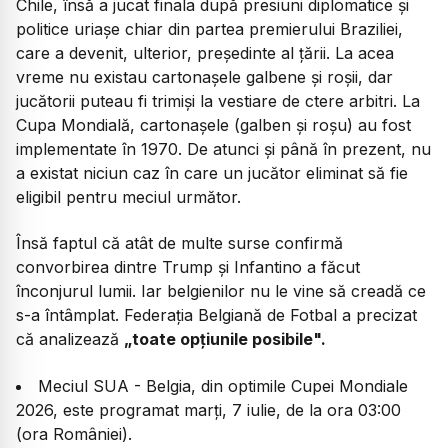
Chile, însă a jucat finala după presiuni diplomatice și
politice uriașe chiar din partea premierului Braziliei,
care a devenit, ulterior, președinte al țării. La acea
vreme nu existau cartonașele galbene și roșii, dar
jucătorii puteau fi trimiși la vestiare de ctere arbitri. La
Cupa Mondială, cartonașele (galben și roșu) au fost
implementate în 1970. De atunci și până în prezent, nu
a existat niciun caz în care un jucător eliminat să fie
eligibil pentru meciul următor.
Însă faptul că atât de multe surse confirmă
convorbirea dintre Trump și Infantino a făcut
înconjurul lumii. Iar belgienilor nu le vine să creadă ce
s-a întâmplat. Federația Belgiană de Fotbal a precizat
că analizează
„toate opțiunile posibile".
Meciul SUA - Belgia, din optimile Cupei Mondiale
2026, este programat marți, 7 iulie, de la ora 03:00
(ora României).