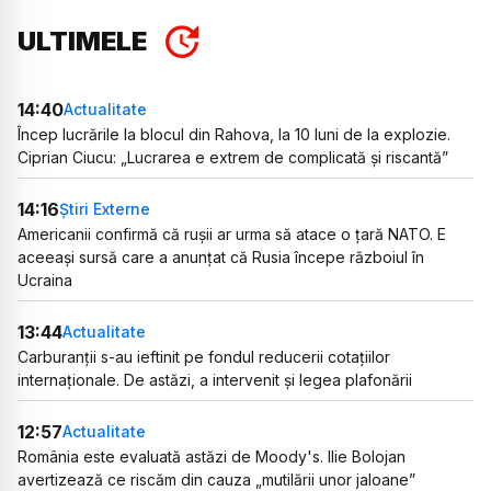
ULTIMELE
14:40
Actualitate
Încep lucrările la blocul din Rahova, la 10 luni de la explozie.
Ciprian Ciucu: „Lucrarea e extrem de complicată și riscantă”
14:16
Știri Externe
Americanii confirmă că rușii ar urma să atace o țară NATO. E
aceeași sursă care a anunțat că Rusia începe războiul în
Ucraina
13:44
Actualitate
Carburanții s-au ieftinit pe fondul reducerii cotațiilor
internaționale. De astăzi, a intervenit și legea plafonării
12:57
Actualitate
România este evaluată astăzi de Moody's. Ilie Bolojan
avertizează ce riscăm din cauza „mutilării unor jaloane”