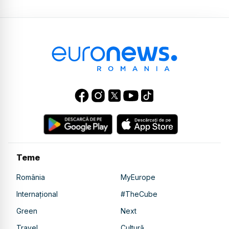
Teme
România
MyEurope
Internațional
#TheCube
Green
Next
Travel
Cultură