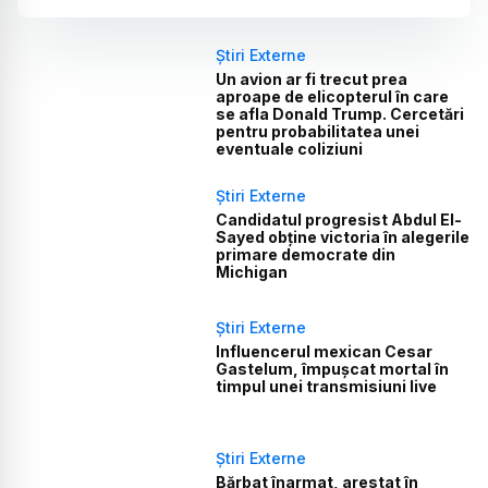
Știri Externe
Un avion ar fi trecut prea
aproape de elicopterul în care
se afla Donald Trump. Cercetări
pentru probabilitatea unei
eventuale coliziuni
Știri Externe
Candidatul progresist Abdul El-
Sayed obține victoria în alegerile
primare democrate din
Michigan
Știri Externe
Influencerul mexican Cesar
Gastelum, împușcat mortal în
timpul unei transmisiuni live
Știri Externe
Bărbat înarmat, arestat în