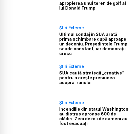
apropierea unui teren de golf al
lui Donald Trump
Știri Externe
Ultimul sondaj în SUA arată
prima schimbare după aproape
un deceniu. Președintele Trump
scade constant, iar democrații
cresc
Știri Externe
SUA caută strategii „creative”
pentru a crește presiunea
asupra Iranului
Știri Externe
Incendiile din statul Washington
au distrus aproape 600 de
clădiri. Zeci de mii de oameni au
fost evacuați