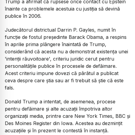
Trump a afirmat că rupsese orice contact cu Epstein
înainte ca problemele acestuia cu justiția să devină
publice în 2006.
Judecătorul districtual Darrin P. Gayles, numit în
funcție de fostul președinte Barack Obama, a respins
în aprilie prima plângere înaintată de Trump,
considerând că acesta nu a demonstrat existența unei
'intenții răuvoitoare', criteriu juridic cerut pentru
personalitățile publice în procesele de defăimare.
Acest criteriu impune dovezi că pârâtul a publicat
ceva despre care știa sau ar fi trebuit să știe că este
fals.
Donald Trump a intentat, de asemenea, procese
pentru defăimare și alte acuzații împotriva altor
organizații media, printre care New York Times, BBC și
Des Moines Register din Iowa. Acestea au dezmințit
acuzațiile și în prezent le contestă în instanță.