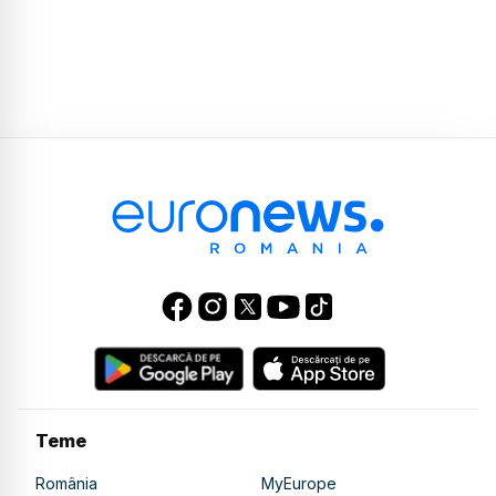
Teme
România
MyEurope