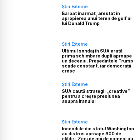
Știri Externe
Bărbat înarmat, arestat în
apropierea unui teren de golf al
lui Donald Trump
Știri Externe
Ultimul sondaj în SUA arată
prima schimbare după aproape
un deceniu. Președintele Trump
scade constant, iar democrații
cresc
Știri Externe
SUA caută strategii „creative”
pentru a crește presiunea
asupra Iranului
Știri Externe
Incendiile din statul Washington
au distrus aproape 600 de
clădiri. Zeci de mii de oameni au