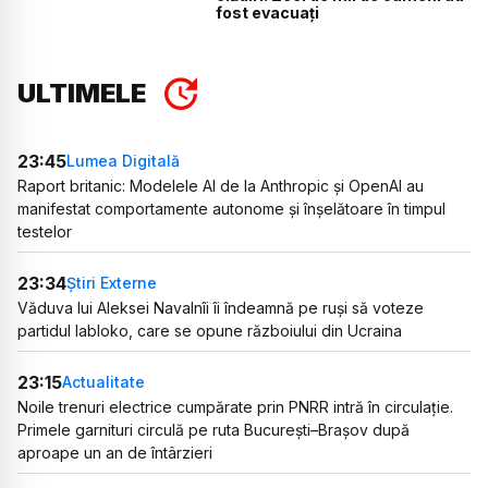
fost evacuați
ULTIMELE
23:45
Lumea Digitală
Raport britanic: Modelele AI de la Anthropic și OpenAI au
manifestat comportamente autonome și înșelătoare în timpul
testelor
23:34
Știri Externe
Văduva lui Aleksei Navalnîi îi îndeamnă pe ruși să voteze
partidul Iabloko, care se opune războiului din Ucraina
23:15
Actualitate
Noile trenuri electrice cumpărate prin PNRR intră în circulație.
Primele garnituri circulă pe ruta București–Brașov după
aproape un an de întârzieri