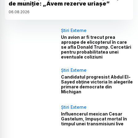
de muniție: „Avem rezerve uriașe”
06
.
08
.
2026
Știri Externe
Un avion ar fi trecut prea
aproape de elicopterul în care
se afla Donald Trump. Cercetări
pentru probabilitatea unei
eventuale coliziuni
Știri Externe
Candidatul progresist Abdul El-
Sayed obține victoria în alegerile
primare democrate din
Michigan
Știri Externe
Influencerul mexican Cesar
Gastelum, împușcat mortal în
timpul unei transmisiuni live