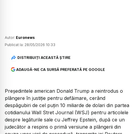
Autor:
Euronews
Publicat la:
28/05/2026 10:33
DISTRIBUIȚI ACEASTĂ ȘTIRE
ADAUGĂ-NE CA SURSĂ PREFERATĂ PE GOOGLE
Președintele american Donald Trump a reintrodus o
plângere în justiție pentru defăimare, cerând
despăgubiri de cel puțin 10 miliarde de dolari din partea
cotidianului Wall Stret Journal (WSJ) pentru articolele
despre legăturile sale cu Jeffrey Epstein, după ce un
judecător a respins o primă versiune a plângerii din
cauza unor vicii de procedură, transmite joi Reuters.