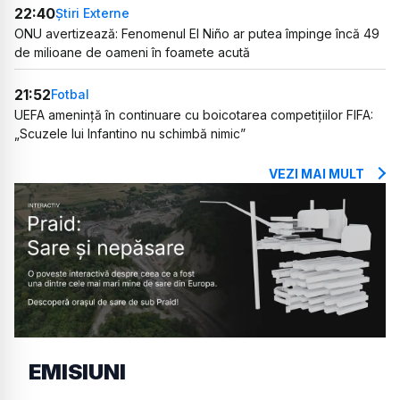
22:40
Știri Externe
ONU avertizează: Fenomenul El Niño ar putea împinge încă 49
de milioane de oameni în foamete acută
21:52
Fotbal
UEFA amenință în continuare cu boicotarea competițiilor FIFA:
„Scuzele lui Infantino nu schimbă nimic”
VEZI MAI MULT
EMISIUNI