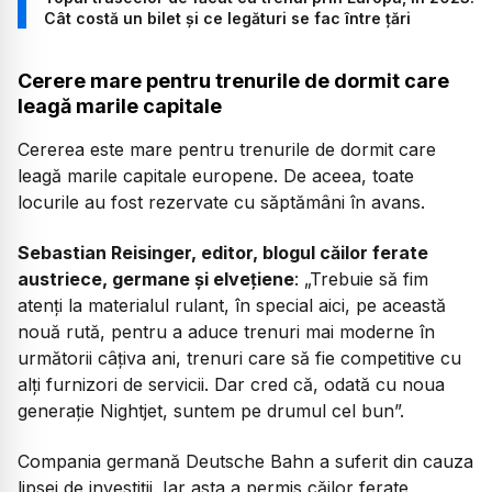
Cât costă un bilet și ce legături se fac între țări
Cerere mare pentru trenurile de dormit care
leagă marile capitale
Cererea este mare pentru trenurile de dormit care
leagă marile capitale europene. De aceea, toate
locurile au fost rezervate cu săptămâni în avans.
Sebastian Reisinger, editor, blogul căilor ferate
austriece, germane și elvețiene
: „Trebuie să fim
atenți la materialul rulant, în special aici, pe această
nouă rută, pentru a aduce trenuri mai moderne în
următorii câțiva ani, trenuri care să fie competitive cu
alți furnizori de servicii. Dar cred că, odată cu noua
generație Nightjet, suntem pe drumul cel bun”.
Compania germană Deutsche Bahn a suferit din cauza
lipsei de investiții. Iar asta a permis căilor ferate