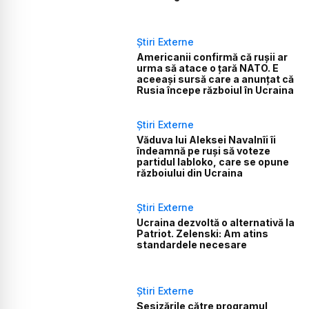
Știri Externe
Americanii confirmă că rușii ar
urma să atace o țară NATO. E
aceeași sursă care a anunțat că
Rusia începe războiul în Ucraina
Știri Externe
Văduva lui Aleksei Navalnîi îi
îndeamnă pe ruși să voteze
partidul Iabloko, care se opune
războiului din Ucraina
Știri Externe
Ucraina dezvoltă o alternativă la
Patriot. Zelenski: Am atins
standardele necesare
Știri Externe
Sesizările către programul