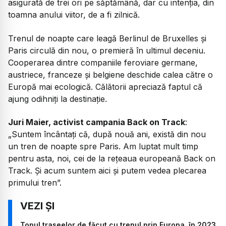
asigurată de trei ori pe săptămână, dar cu intenția, din
toamna anului viitor, de a fi zilnică.
Trenul de noapte care leagă Berlinul de Bruxelles și
Paris circulă din nou, o premieră în ultimul deceniu.
Cooperarea dintre companiile feroviare germane,
austriece, franceze și belgiene deschide calea către o
Europă mai ecologică. Călătorii apreciază faptul că
ajung odihniți la destinație.
Juri Maier, activist campania Back on Track
:
„Suntem încântați că, după nouă ani, există din nou
un tren de noapte spre Paris. Am luptat mult timp
pentru asta, noi, cei de la rețeaua europeană Back on
Track. Și acum suntem aici și putem vedea plecarea
primului tren”.
Topul traseelor de făcut cu trenul prin Europa, în 2023.