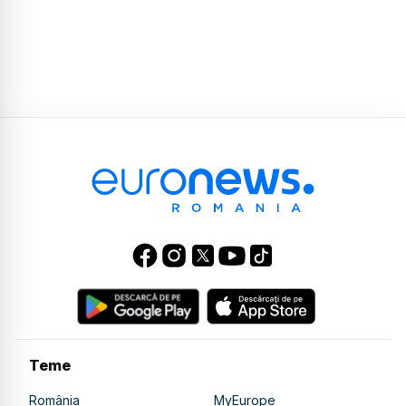
Teme
România
MyEurope