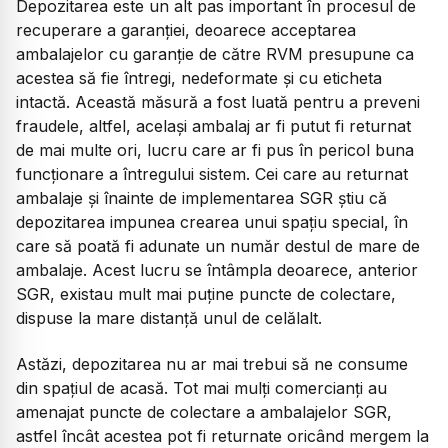
Depozitarea este un alt pas important în procesul de
recuperare a garanției, deoarece acceptarea
ambalajelor cu garanție de către RVM presupune ca
acestea să fie întregi, nedeformate și cu eticheta
intactă. Această măsură a fost luată pentru a preveni
fraudele, altfel, același ambalaj ar fi putut fi returnat
de mai multe ori, lucru care ar fi pus în pericol buna
funcționare a întregului sistem. Cei care au returnat
ambalaje și înainte de implementarea SGR știu că
depozitarea impunea crearea unui spațiu special, în
care să poată fi adunate un număr destul de mare de
ambalaje. Acest lucru se întâmpla deoarece, anterior
SGR, existau mult mai puține puncte de colectare,
dispuse la mare distanță unul de celălalt.
Astăzi, depozitarea nu ar mai trebui să ne consume
din spațiul de acasă. Tot mai mulți comercianți au
amenajat puncte de colectare a ambalajelor SGR,
astfel încât acestea pot fi returnate oricând mergem la