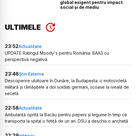
global exigent pentru impact
social și de mediu
ULTIMELE
23:52
Actualitate
UPDATE Ratingul Moody's pentru România: BAA3 cu
perspectivă negativă
23:46
Știri Externe
Descoperire uluitoare în Dunăre, la Budapesta: o motocicletă
militară și rămășițele a doi soldați germani, scoase la iveală de
secetă
22:58
Actualitate
Ambulanță oprită la Bacău pentru pepeni și legume în timp ce
transporta la spital o fetiță de un an. DSU a deschis o anchetă
22:29
Interviu