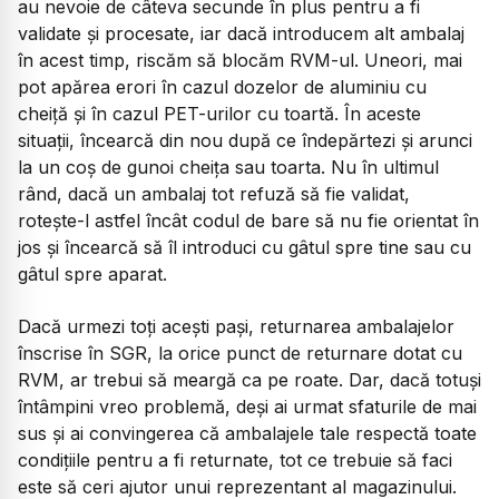
au nevoie de câteva secunde în plus pentru a fi
validate și procesate, iar dacă introducem alt ambalaj
în acest timp, riscăm să blocăm RVM-ul. Uneori, mai
pot apărea erori în cazul dozelor de aluminiu cu
cheiță și în cazul PET-urilor cu toartă. În aceste
situații, încearcă din nou după ce îndepărtezi și arunci
la un coș de gunoi cheița sau toarta. Nu în ultimul
rând, dacă un ambalaj tot refuză să fie validat,
rotește-l astfel încât codul de bare să nu fie orientat în
jos și încearcă să îl introduci cu gâtul spre tine sau cu
gâtul spre aparat.
Dacă urmezi toți acești pași, returnarea ambalajelor
înscrise în SGR, la orice punct de returnare dotat cu
RVM, ar trebui să meargă ca pe roate. Dar, dacă totuși
întâmpini vreo problemă, deși ai urmat sfaturile de mai
sus și ai convingerea că ambalajele tale respectă toate
condițiile pentru a fi returnate, tot ce trebuie să faci
este să ceri ajutor unui reprezentant al magazinului.