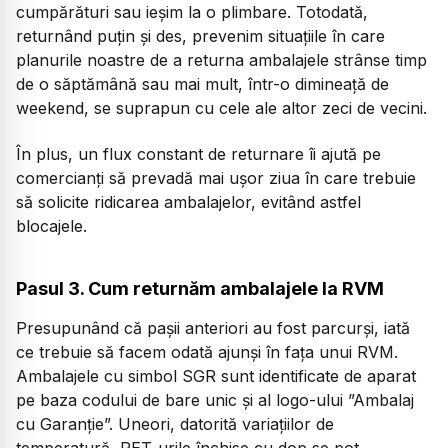
cumpărături sau ieșim la o plimbare. Totodată,
returnând puțin și des, prevenim situațiile în care
planurile noastre de a returna ambalajele strânse timp
de o săptămână sau mai mult, într-o dimineață de
weekend, se suprapun cu cele ale altor zeci de vecini.
În plus, un flux constant de returnare îi ajută pe
comercianți să prevadă mai ușor ziua în care trebuie
să solicite ridicarea ambalajelor, evitând astfel
blocajele.
Pasul 3. Cum returnăm ambalajele la RVM
Presupunând că pașii anteriori au fost parcurși, iată
ce trebuie să facem odată ajunși în fața unui RVM.
Ambalajele cu simbol SGR sunt identificate de aparat
pe baza codului de bare unic și al logo-ului ”Ambalaj
cu Garanție”. Uneori, datorită variațiilor de
temperatură, PET-urile închise cu dop se pot