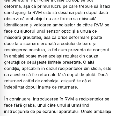
deforma, așa că primul lucru pe care trebuie să îl faci
când ajungi la RVM este să deschizi puțin dopul dacă
observi că ambalajul nu are forma sa obișnuită.
Identificarea și validarea ambalajelor de către RVM se
face cu ajutorul unui senzor optic și a unuia ce
măsoară greutatea, așa că orice deformare poate
duce la o scanare eronată a codului de bare și
respingerea acestuia, la fel cum prezența de conținut
în ambalaj poate avea același rezultat din cauza
greutății ce depășește limitele presetate. O altă
condiție, aplicabilă în cazul recipientelor din sticlă, este
ca acestea să fie returnate fără dopul de plută. Dacă
returnezi astfel de ambalaje, asigură-te că ai
îndepărtat dopul înainte de returnare.
În continuare, introducerea în RVM a recipientelor se
face fără grabă, unul câte unul și urmărind
instrucțiunile de pe ecranul aparatului. Unele ambalaje