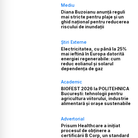
Mediu
Diana Buzoianu anunță reguli
mai stricte pentru plaje și un
ghid național pentru reducerea
riscului de inundații
Știri Externe
Electricitatea, cu până la 25%
mai ieftină în Europa datorită
energiei regenerabile: cum
reduc eolianul și solarul
dependența de gaz
Academic
BIOFEST 2026 la POLITEHNICA
București: tehnologii pentru
agricultura viitorului, industrie
alimentară și orașe sustenabile
Advertorial
Prisum Healthcare a inițiat
procesul de obținere a
certificării B Corp, un standard