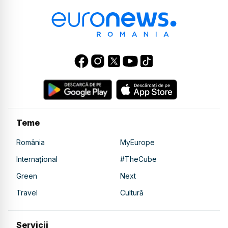
Teme
România
MyEurope
Internațional
#TheCube
Green
Next
Travel
Cultură
Servicii