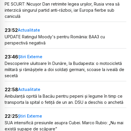
PE SCURT: Nicușor Dan retrimite legea urșilor, Rusia vrea să
interzică singurul partid anti-război, iar Europa fierbe sub
caniculă
23:52
Actualitate
UPDATE Ratingul Moody's pentru România: BAA3 cu
perspectivă negativă
23:46
Știri Externe
Descoperire uluitoare în Dunăre, la Budapesta: o motocicletă
militară și rămășițele a doi soldați germani, scoase la iveală de
secetă
22:58
Actualitate
Ambulanță oprită la Bacău pentru pepeni și legume în timp ce
transporta la spital o fetiță de un an. DSU a deschis o anchetă
22:25
Știri Externe
SUA intensifică presiunile asupra Cubei. Marco Rubio: „Nu mai
există supape de scăpare”