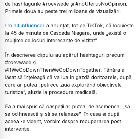
de hashtagurile #roevwade și #noUterusNoOpinion.
Primele două au peste trei milioane de vizualizări.
Un alt influencer
a anunțat, tot pe TikTok, că locuiește
la 45 de minute de Cascada Niagara, unde „există o
mulțime de locuri interesante de vizitat”.
În descrierea clipului au apărut hashtaguri precum
#roevwade și
#IfWeGoDownThenWeGoDownTogether. Tânăra a
lăsat să înțeleagă că va lua în gazdă doritoarele, după
care ar putea „petrece ziua explorând obiectivele
turistice”, aluzie la procedura medicală.
Ea a mai spus că oaspeții ar putea, de asemenea, „să
se odihnească și să se relaxeze” în casa ei după
aceea -e vident, vorbim despre recuperarea post
intervenție.