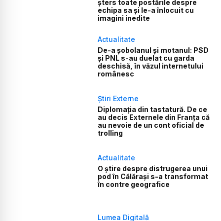
șters toate postările despre
echipa sa și le-a înlocuit cu
imagini inedite
Actualitate
De-a șobolanul și motanul: PSD
și PNL s-au duelat cu garda
deschisă, în văzul internetului
românesc
Știri Externe
Diplomația din tastatură. De ce
au decis Externele din Franța că
au nevoie de un cont oficial de
trolling
Actualitate
O știre despre distrugerea unui
pod în Călărași s-a transformat
în contre geografice
Lumea Digitală