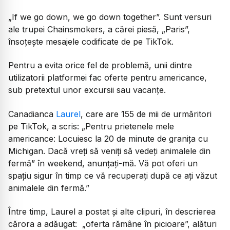
„If we go down, we go down together”. Sunt versuri
ale trupei Chainsmokers, a cărei piesă, „Paris”,
însoțește mesajele codificate de pe TikTok.
Pentru a evita orice fel de problemă, unii dintre
utilizatorii platformei fac oferte pentru americance,
sub pretextul unor excursii sau vacanțe.
Canadianca
Laurel
, care are 155 de mii de urmăritori
pe TikTok, a scris: „Pentru prietenele mele
americance: Locuiesc la 20 de minute de granița cu
Michigan. Dacă vreți să veniți să vedeți animalele din
fermă” în weekend, anunțați-mă. Vă pot oferi un
spațiu sigur în timp ce vă recuperați după ce ați văzut
animalele din fermă.”
Între timp, Laurel a postat și alte clipuri, în descrierea
cărora a adăugat: „oferta rămâne în picioare”, alături