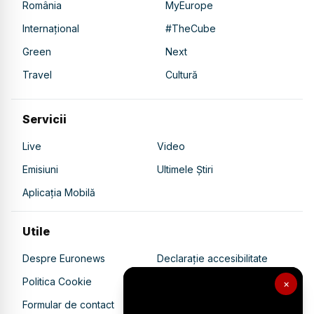
România
MyEurope
Internațional
#TheCube
Green
Next
Travel
Cultură
Servicii
Live
Video
Emisiuni
Ultimele Știri
Aplicația Mobilă
Utile
Despre Euronews
Declarație accesibilitate
Politica Cookie
Politica de confidențialitate
×
Formular de contact
Transparență în utilizarea AI