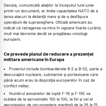
Decizia, comunicată aliaților la începutul lunii iunie
printr-un document, ar limita capacitatea NATO de a
lansa atacuri la distanță mare și de a desfășura
operațiuni de supraveghere. Oficialii americani au
indicat că retragerea va intra în vigoare foarte curând,
mult mai devreme decât se pregăteau omologii
europeni.
Ce prevede planul de reducere a prezenței
militare americane în Europa
Proiectul include bombardierele B-2 și B-52, parte a
descurajării nucleare, submarine și portavioane care
până acum erau la dispoziția europenilor în caz de
conflict militar.
Numărul avioanelor de luptă F-16 și F-15E va
scădea de la aproximativ 150 la 100, la fel și cel al
aeronavelor de recunoaștere maritimă de la 26 la 15.