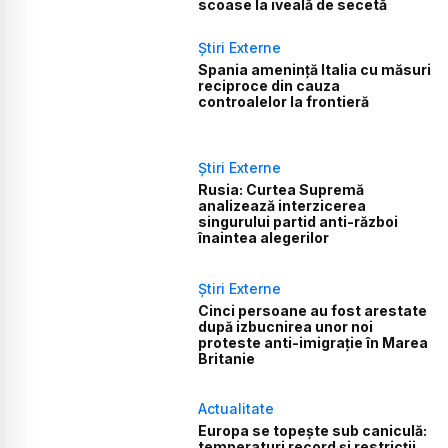
scoase la iveală de secetă
Știri Externe
Spania amenință Italia cu măsuri
reciproce din cauza
controalelor la frontieră
Știri Externe
Rusia: Curtea Supremă
analizează interzicerea
singurului partid anti-război
înaintea alegerilor
Știri Externe
Cinci persoane au fost arestate
după izbucnirea unor noi
proteste anti-imigrație în Marea
Britanie
Actualitate
Europa se topește sub caniculă:
temperaturi record și restricții