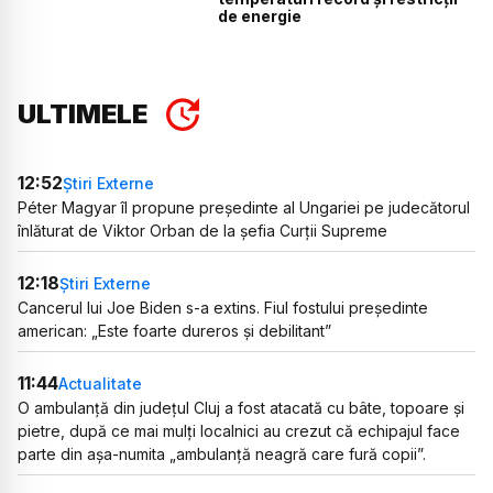
de energie
ULTIMELE
12:52
Știri Externe
Péter Magyar îl propune președinte al Ungariei pe judecătorul
înlăturat de Viktor Orban de la șefia Curții Supreme
12:18
Știri Externe
Cancerul lui Joe Biden s-a extins. Fiul fostului președinte
american: „Este foarte dureros și debilitant”
11:44
Actualitate
O ambulanță din județul Cluj a fost atacată cu bâte, topoare și
pietre, după ce mai mulți localnici au crezut că echipajul face
parte din așa-numita „ambulanță neagră care fură copii”.