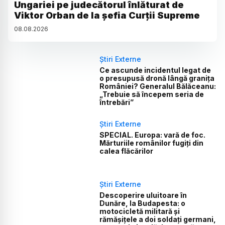
Ungariei pe judecătorul înlăturat de
Viktor Orban de la șefia Curții Supreme
08
.
08
.
2026
Știri Externe
Ce ascunde incidentul legat de
o presupusă dronă lângă granița
României? Generalul Bălăceanu:
„Trebuie să începem seria de
întrebări”
Știri Externe
SPECIAL. Europa: vară de foc.
Mărturiile românilor fugiți din
calea flăcărilor
Știri Externe
Descoperire uluitoare în
Dunăre, la Budapesta: o
motocicletă militară și
rămășițele a doi soldați germani,