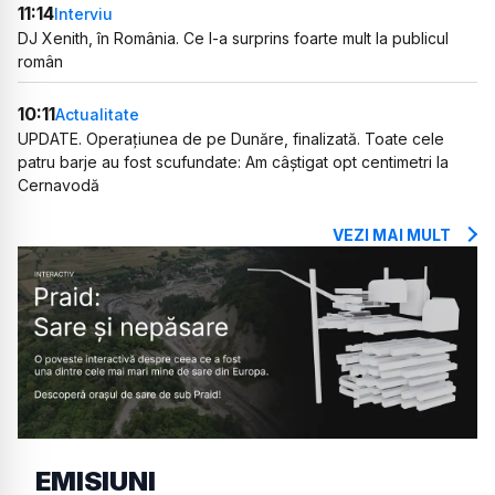
11:14
Interviu
DJ Xenith, în România. Ce l-a surprins foarte mult la publicul
român
10:11
Actualitate
UPDATE. Operațiunea de pe Dunăre, finalizată. Toate cele
patru barje au fost scufundate: Am câștigat opt centimetri la
Cernavodă
VEZI MAI MULT
EMISIUNI