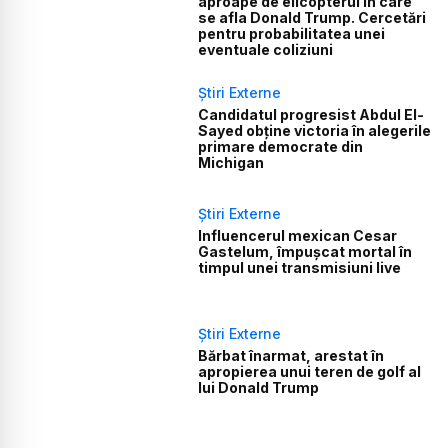
aproape de elicopterul în care
se afla Donald Trump. Cercetări
pentru probabilitatea unei
eventuale coliziuni
Știri Externe
Candidatul progresist Abdul El-
Sayed obține victoria în alegerile
primare democrate din
Michigan
Știri Externe
Influencerul mexican Cesar
Gastelum, împușcat mortal în
timpul unei transmisiuni live
Știri Externe
Bărbat înarmat, arestat în
apropierea unui teren de golf al
lui Donald Trump