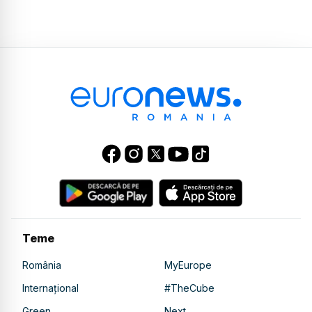
Teme
România
MyEurope
Internațional
#TheCube
Green
Next