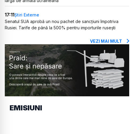
largă de armata ucraineană
17:11
Știri Externe
Senatul SUA aprobă un nou pachet de sancțiuni împotriva
Rusiei. Tarife de până la 500% pentru importurile rusești
VEZI MAI MULT
EMISIUNI