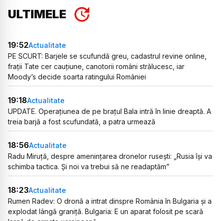
ULTIMELE
19:52
Actualitate
PE SCURT: Barjele se scufundă greu, cadastrul revine online,
frații Tate cer cauțiune, canotorii români strălucesc, iar
Moody’s decide soarta ratingului României
19:18
Actualitate
UPDATE. Operațiunea de pe brațul Bala intră în linie dreaptă. A
treia barjă a fost scufundată, a patra urmează
18:56
Actualitate
Radu Miruță, despre amenințarea dronelor rusești: „Rusia își va
schimba tactica. Și noi va trebui să ne readaptăm”
18:23
Actualitate
Rumen Radev: O dronă a intrat dinspre România în Bulgaria și a
explodat lângă graniță. Bulgaria: E un aparat folosit pe scară