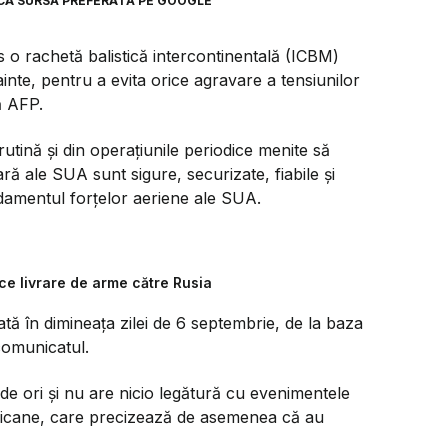
CA SURSĂ PREFERATĂ PE GOOGLE
 o rachetă balistică intercontinentală (ICBM)
nte, pentru a evita orice agravare a tensiunilor
ă AFP.
rutină şi din operaţiunile periodice menite să
ă ale SUA sunt sigure, securizate, fiabile şi
ndamentul forţelor aeriene ale SUA.
ice livrare de arme către Rusia
tă în dimineaţa zilei de 6 septembrie, de la baza
comunicatul.
 de ori şi nu are nicio legătură cu evenimentele
ricane, care precizează de asemenea că au