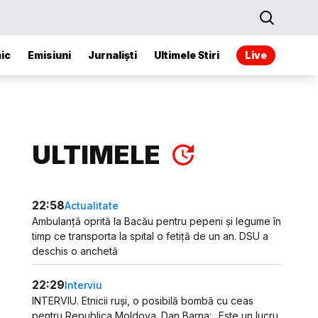
ic
Emisiuni
Jurnaliști
Ultimele Stiri
Live
ULTIMELE
22:58
Actualitate
Ambulanță oprită la Bacău pentru pepeni și legume în
timp ce transporta la spital o fetiță de un an. DSU a
deschis o anchetă
22:29
Interviu
INTERVIU. Etnicii ruși, o posibilă bombă cu ceas
pentru Republica Moldova. Dan Barna: „Este un lucru