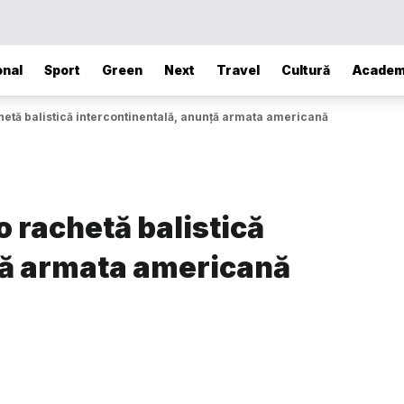
onal
Sport
Green
Next
Travel
Cultură
Academ
hetă balistică intercontinentală, anunţă armata americană
o rachetă balistică
ţă armata americană