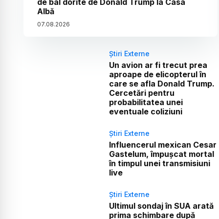
de bal dorite de Donald Trump la Casa
Albă
07
.
08
.
2026
Știri Externe
Un avion ar fi trecut prea
aproape de elicopterul în
care se afla Donald Trump.
Cercetări pentru
probabilitatea unei
eventuale coliziuni
Știri Externe
Influencerul mexican Cesar
Gastelum, împușcat mortal
în timpul unei transmisiuni
live
Știri Externe
Ultimul sondaj în SUA arată
prima schimbare după