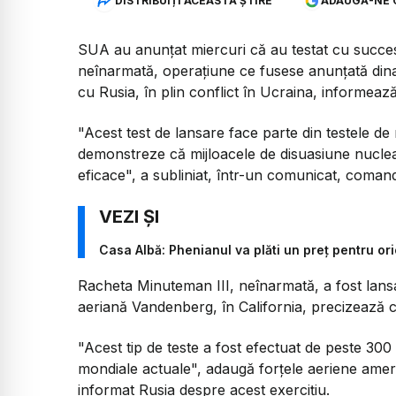
DISTRIBUIȚI ACEASTĂ ȘTIRE
ADAUGĂ-NE 
SUA au anunţat miercuri că au testat cu succes
neînarmată, operaţiune ce fusese anunţată dinai
cu Rusia, în plin conflict în Ucraina, informeaz
"Acest test de lansare face parte din testele de 
demonstreze că mijloacele de disuasiune nuclear
eficace", a subliniat, într-un comunicat, coma
Casa Albă: Phenianul va plăti un preţ pentru or
Racheta Minuteman III, neînarmată, a fost lansa
aeriană Vandenberg, în California, precizează 
"Acest tip de teste a fost efectuat de peste 300
mondiale actuale", adaugă forţele aeriene ame
informat Rusia despre acest exerciţiu.