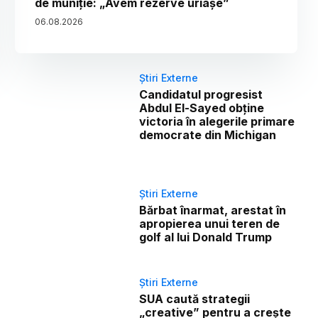
de muniție: „Avem rezerve uriașe”
06
.
08
.
2026
Știri Externe
Candidatul progresist
Abdul El-Sayed obține
victoria în alegerile primare
democrate din Michigan
Știri Externe
Bărbat înarmat, arestat în
apropierea unui teren de
golf al lui Donald Trump
Știri Externe
SUA caută strategii
„creative” pentru a crește