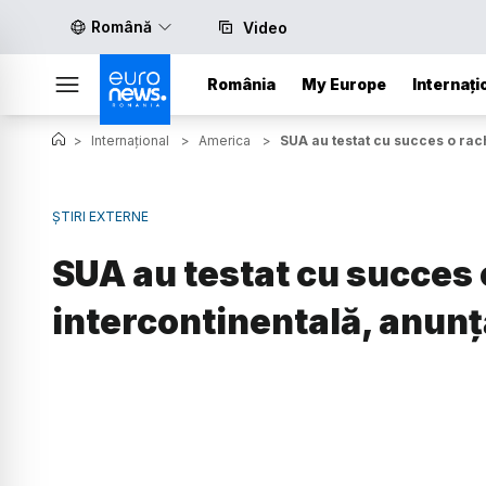
Română
Video
România
My Europe
Internați
>
Internațional
>
America
>
SUA au testat cu succes o rac
ȘTIRI EXTERNE
SUA au testat cu succes 
intercontinentală, anun