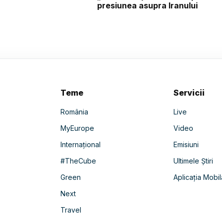
presiunea asupra Iranului
Teme
Servicii
România
Live
MyEurope
Video
Internațional
Emisiuni
#TheCube
Ultimele Știri
Green
Aplicația Mobil
Next
Travel