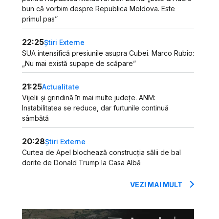
bun că vorbim despre Republica Moldova. Este
primul pas”
22:25
Știri Externe
SUA intensifică presiunile asupra Cubei. Marco Rubio:
„Nu mai există supape de scăpare”
21:25
Actualitate
Vijelii și grindină în mai multe județe. ANM:
Instabilitatea se reduce, dar furtunile continuă
sâmbătă
20:28
Știri Externe
Curtea de Apel blochează construcția sălii de bal
dorite de Donald Trump la Casa Albă
VEZI MAI MULT