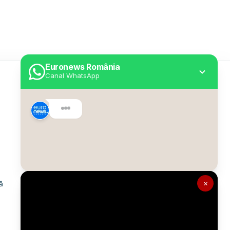
Euronews România
Canal WhatsApp
Utile
Despre Euronews
Declarație accesibilitate
Politica Cookie
Politica de confidențialitate
×
ă
Formular de contact
Transparență în utilizarea AI
Gestionați preferințele