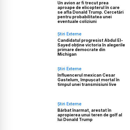
Un avion ar fi trecut prea
aproape de elicopterul în care
se afla Donald Trump. Cercetări
pentru probabilitatea unei
eventuale coliziuni
Știri Externe
Candidatul progresist Abdul El-
Sayed obține victoria în alegerile
primare democrate din
Michigan
Știri Externe
Influencerul mexican Cesar
Gastelum, împușcat mortal în
timpul unei transmisiuni live
Știri Externe
Bărbat înarmat, arestat în
apropierea unui teren de golf al
lui Donald Trump