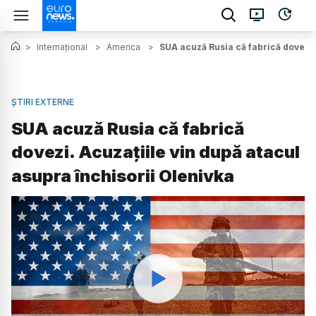
>
Internațional
>
America
>
SUA acuză Rusia că fabrică dovezi. 
ȘTIRI EXTERNE
SUA acuză Rusia că fabrică
dovezi. Acuzațiile vin după atacul
asupra închisorii Olenivka
Watch