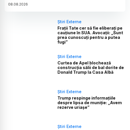
08
.
08
.
2026
Știri Externe
Frații Tate cer să fie eliberați pe
cauțiune în SUA. Avocații: „Sunt
prea cunoscuți pentru a putea
fugi”
Știri Externe
Curtea de Apel blochează
construcția sălii de bal dorite de
Donald Trump la Casa Albă
Știri Externe
Trump respinge informațiile
despre lipsa de muniție: „Avem
rezerve uriașe”
Știri Externe