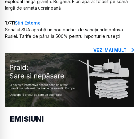
explodat lângă graniță. Bulgaria: E un aparat folosit pe scară
largă de armata ucraineană
17:11
Știri Externe
Senatul SUA aprobă un nou pachet de sancțiuni împotriva
Rusiei. Tarife de până la 500% pentru importurile rusești
VEZI MAI MULT
EMISIUNI