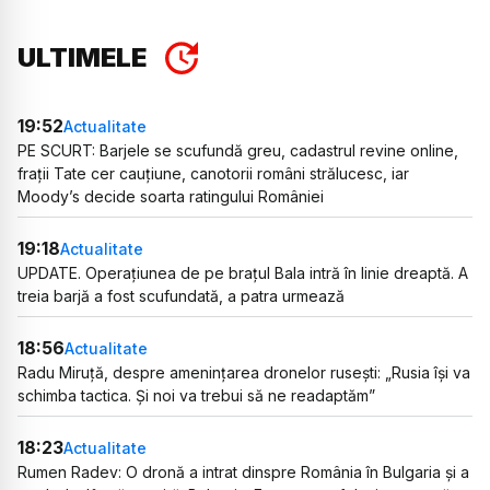
ULTIMELE
19:52
Actualitate
PE SCURT: Barjele se scufundă greu, cadastrul revine online,
frații Tate cer cauțiune, canotorii români strălucesc, iar
Moody’s decide soarta ratingului României
19:18
Actualitate
UPDATE. Operațiunea de pe brațul Bala intră în linie dreaptă. A
treia barjă a fost scufundată, a patra urmează
18:56
Actualitate
Radu Miruță, despre amenințarea dronelor rusești: „Rusia își va
schimba tactica. Și noi va trebui să ne readaptăm”
18:23
Actualitate
Rumen Radev: O dronă a intrat dinspre România în Bulgaria și a