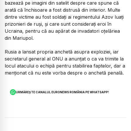
bazează pe imagini din satelit despre care spune că
arată că închisoare a fost distrusă din interior. Multe
dintre victime au fost soldați ai regimentului Azov luați
prizonieri de ruși, și care sunt considerați eroi în
Ucraina, pentru că au apărat de invadatori oțelăriea
din Mariupol.
Rusia a lansat propria anchetă asupra exploziei, iar
secretarul general al ONU a anunțat o ca va trimite la
locul atacului o echipă pentru stabilirea faptelor, dar a
menționat că nu este vorba despre o anchetă penală.
URMĂREȘTE CANALUL EURONEWS ROMÂNIA PE WHATSAPP!