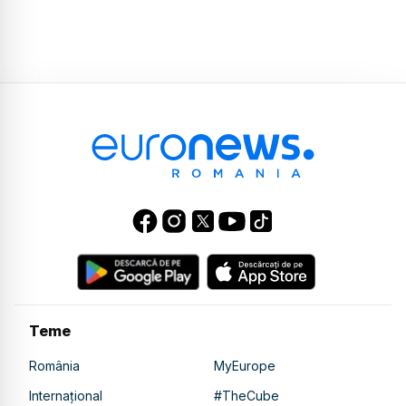
Teme
România
MyEurope
Internațional
#TheCube