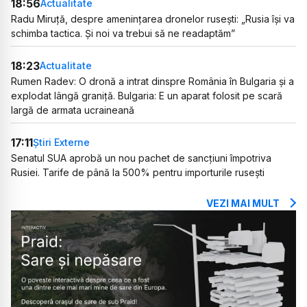
18:56
Actualitate
Radu Miruță, despre amenințarea dronelor rusești: „Rusia își va
schimba tactica. Și noi va trebui să ne readaptăm”
18:23
Actualitate
Rumen Radev: O dronă a intrat dinspre România în Bulgaria și a
explodat lângă graniță. Bulgaria: E un aparat folosit pe scară
largă de armata ucraineană
17:11
Știri Externe
Senatul SUA aprobă un nou pachet de sancțiuni împotriva
Rusiei. Tarife de până la 500% pentru importurile rusești
VEZI MAI MULT