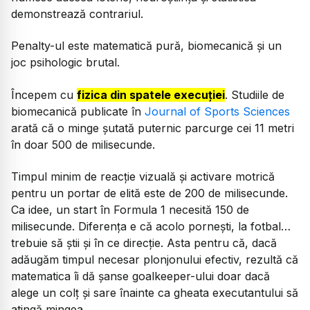
demonstrează contrariul.
Penalty-ul este matematică pură, biomecanică și un
joc psihologic brutal.
Începem cu
fizica din spatele execuției
. Studiile de
biomecanică publicate în
Journal of Sports Sciences
arată că o minge șutată puternic parcurge cei 11 metri
în doar 500 de milisecunde.
Timpul minim de reacție vizuală și activare motrică
pentru un portar de elită este de 200 de milisecunde.
Ca idee, un start în Formula 1 necesită 150 de
milisecunde. Diferența e că acolo pornești, la fotbal…
trebuie să știi și în ce direcție. Asta pentru că, dacă
adăugăm timpul necesar plonjonului efectiv, rezultă că
matematica îi dă șanse goalkeeper-ului doar dacă
alege un colț și sare înainte ca gheata executantului să
atingă mingea.