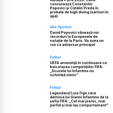
concurează Constantin
Popovici și Cătălin Preda în
probele de high diving (sărituri în
apă)
Alte Sporturi
David Popovici vânează noi
recorduri la Europenele de
natație de la Paris. Va avea un
rus ca adversar principal
Fotbal
UEFA amenință în continuare cu
boicotarea competițiilor FIFA:
„Scuzele lui Infantino nu
schimbă nimic”
Fotbal
Legendarul Luis Figo cere
demisia lui Gianni Infantino de la
șefia FIFA: „Cel mai josnic, mai
perfid și mai laș comportament”