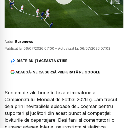
Watch
Autor:
Euronews
Publicat la:
06/07/2026 07:00
•
Actualizat la:
06/07/2026 07:02
DISTRIBUIȚI ACEASTĂ ȘTIRE
ADAUGĂ-NE CA SURSĂ PREFERATĂ PE GOOGLE
Suntem de zile bune în faza eliminatorie a
Campionatului Mondial de Fotbal 2026 și…am trecut
deja prin inevitabilele episoade de…coșmar pentru
suporteri și jucători din acest punct al competiției:
loviturile de departajare. Deși fanii și comentatorii o
numesc adesea loterie, neuroștiința și statistica