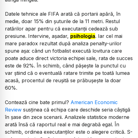
Datele tehnice ale FIFA arată că portarii apără, în
medie, doar 15% din șuturile de la 11 metri. Restul
ratărilor apar pentru că executanții cedează sub
presiune. Intervine, așadar,
psihologia
. Iar cel mai
mare paradox rezultat după analiza penalty-urilor
spune așa: când un fotbalist execută lovitura care
poate aduce direct victoria echipei sale, rata de succes
este de 92%. În schimb, când pășește la punctul cu
var știind că o eventuală ratare trimite pe toată lumea
acasă, procentul de reușită se prăbușește la doar
60%.
Contează cine bate primul?
American Economic
Review
susținea că echipa care deschide seria câștigă
în șase din zece scenarii. Analizele statistice moderne
arată însă că raportul real e mai degrabă egal. În
schimb, ordinea executanților este o alegere critică. S-