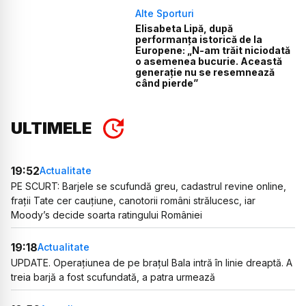
Alte Sporturi
Elisabeta Lipă, după
performanța istorică de la
Europene: „N-am trăit niciodată
o asemenea bucurie. Această
generație nu se resemnează
când pierde”
ULTIMELE
19:52
Actualitate
PE SCURT: Barjele se scufundă greu, cadastrul revine online,
frații Tate cer cauțiune, canotorii români strălucesc, iar
Moody’s decide soarta ratingului României
19:18
Actualitate
UPDATE. Operațiunea de pe brațul Bala intră în linie dreaptă. A
treia barjă a fost scufundată, a patra urmează