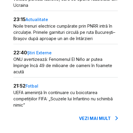
Ucraina
23:15
Actualitate
Noile trenuri electrice cumpărate prin PNRR intră în
circulație. Primele garnituri circulă pe ruta București–
Brașov după aproape un an de întârzieri
22:40
Știri Externe
ONU avertizează: Fenomenul El Niño ar putea
împinge încă 49 de milioane de oameni în foamete
acută
21:52
Fotbal
UEFA amenință în continuare cu boicotarea
competițiilor FIFA: „Scuzele lui Infantino nu schimbă
nimic”
VEZI MAI MULT