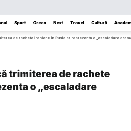
onal
Sport
Green
Next
Travel
Cultură
Academ
imiterea de rachete iraniene în Rusia ar reprezenta o „escaladare dram
că trimiterea de rachete
rezenta o „escaladare