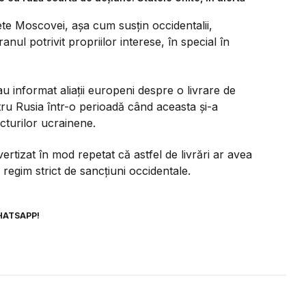
ete Moscovei, aşa cum susţin occidentalii,
anul potrivit propriilor interese, în special în
au informat aliaţii europeni despre o livrare de
ru Rusia într-o perioadă când aceasta şi-a
ucturilor ucrainene.
vertizat în mod repetat că astfel de livrări ar avea
regim strict de sancţiuni occidentale.
HATSAPP!