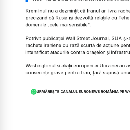
Kremlinul nu a dezminţit că Iranul ar livra rach
precizând că Rusia îşi dezvoltă relaţiile cu Teher
domeniile „cele mai sensibile''.
Potrivit publicaţiei Wall Street Journal, SUA şi-
rachete iraniene cu rază scurtă de acţiune pent
intensificat atacurile contra oraşelor şi infrastr
Washingtonul şi aliaţii europeni ai Ucrainei au a
consecinţe grave pentru Iran, ţară supusă unui 
URMĂREȘTE CANALUL EURONEWS ROMÂNIA PE W