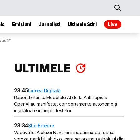
ic
Emisiuni
Jurnaliști
Ultimele Stiri
Live
atică”
ULTIMELE
23:45
Lumea Digitală
Raport britanic: Modelele AI de la Anthropic și
OpenAI au manifestat comportamente autonome și
înșelătoare în timpul testelor
23:34
Știri Externe
Văduva lui Aleksei Navalnîi îi îndeamnă pe ruși să
voteze partidul Iabloko, care se opune războiului din