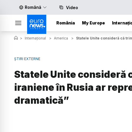
Română
Video
România
My Europe
Internați
>
Internațional
>
America
>
Statele Unite consideră că tr
ȘTIRI EXTERNE
Statele Unite consideră 
iraniene în Rusia ar rep
dramatică”