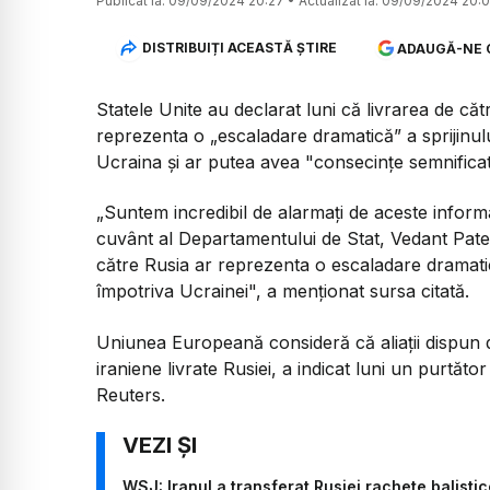
Publicat la:
09/09/2024 20:27
•
Actualizat la:
09/09/2024 20:0
DISTRIBUIȚI ACEASTĂ ȘTIRE
ADAUGĂ-NE 
Statele Unite au declarat luni că livrarea de căt
reprezenta o „escaladare dramatică” a sprijinu
Ucraina şi ar putea avea "consecinţe semnificat
„Suntem incredibil de alarmaţi de aceste informaţ
cuvânt al Departamentului de Stat, Vedant Patel.
către Rusia ar reprezenta o escaladare dramatic
împotriva Ucrainei", a menţionat sursa citată.
Uniunea Europeană consideră că aliaţii dispun de
iraniene livrate Rusiei, a indicat luni un purtăt
Reuters.
WSJ: Iranul a transferat Rusiei rachete balistic