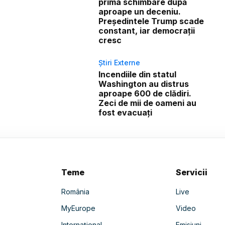
prima schimbare după
aproape un deceniu.
Președintele Trump scade
constant, iar democrații
cresc
Știri Externe
Incendiile din statul
Washington au distrus
aproape 600 de clădiri.
Zeci de mii de oameni au
fost evacuați
Teme
Servicii
România
Live
MyEurope
Video
Internațional
Emisiuni