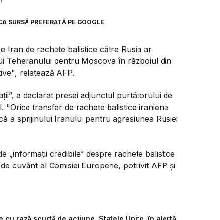
1
CA SURSĂ PREFERATĂ PE GOOGLE
re Iran de rachete balistice către Rusia ar
lui Teheranului pentru Moscova în războiul din
ive", relatează AFP.
ii”, a declarat presei adjunctul purtătorului de
 "Orice transfer de rachete balistice iraniene
ă a sprijinului Iranului pentru agresiunea Rusiei
 „informaţii credibile” despre rachete balistice
or de cuvânt al Comisiei Europene, potrivit AFP şi
e cu rază scurtă de acțiune. Statele Unite, în alertă