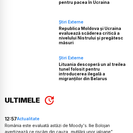
pentru pacea în Ucraina
Știri Externe
Republica Moldova și Ucraina
evaluează scăderea critică a
nivelului Nistrului și pregătesc
măsuri
Știri Externe
Lituania descoperă un al treilea
tunel folosit pentru
introducerea ilegală a
migranților din Belarus
ULTIMELE
12:57
Actualitate
România este evaluată astăzi de Moody's. Ilie Bolojan
avertizează ce riscăm din cauza „mutilării unor jaloane”