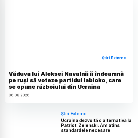
Știri Externe
Văduva lui Aleksei Navalnîi îi îndeamnă
pe ruși să voteze partidul Iabloko, care
se opune războiului din Ucraina
06
.
08
.
2026
Știri Externe
Ucraina dezvoltă o alternativă la
Patriot. Zelenski: Am atins
standardele necesare