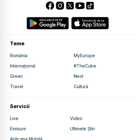
Teme
România
MyEurope
Internațional
#TheCube
Green
Next
Travel
Cultură
Servicii
Live
Video
Emisiuni
Ultimele Știri
Aplicația Mobilă