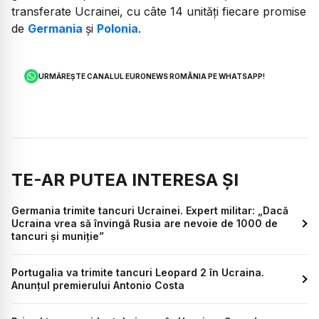
transferate Ucrainei, cu câte 14 unităţi fiecare promise
de
Germania
şi
Polonia
.
URMĂREȘTE CANALUL EURONEWS ROMÂNIA PE WHATSAPP!
TE-AR PUTEA INTERESA ȘI
Germania trimite tancuri Ucrainei. Expert militar: „Dacă
Ucraina vrea să învingă Rusia are nevoie de 1000 de
tancuri și muniție”
Portugalia va trimite tancuri Leopard 2 în Ucraina.
Anunțul premierului Antonio Costa