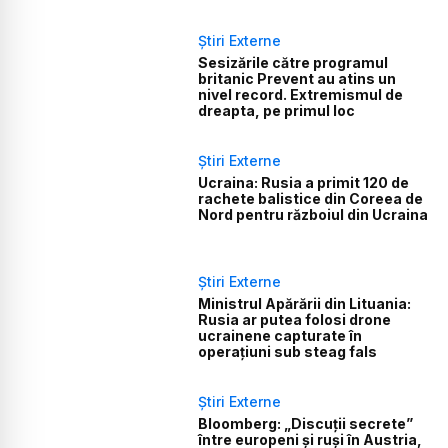
Știri Externe
Sesizările către programul
britanic Prevent au atins un
nivel record. Extremismul de
dreapta, pe primul loc
Știri Externe
Ucraina: Rusia a primit 120 de
rachete balistice din Coreea de
Nord pentru războiul din Ucraina
Știri Externe
Ministrul Apărării din Lituania:
Rusia ar putea folosi drone
ucrainene capturate în
operațiuni sub steag fals
Știri Externe
Bloomberg: „Discuții secrete”
între europeni și ruși în Austria,