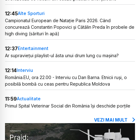
12:45
Alte Sporturi
Campionatul European de Natație Paris 2026. Când
concurează Constantin Popovici și Cătălin Preda în probele de
high diving (sărituri în apă)
12:37
Entertainment
Ar supraviețui playlist-ul ăsta unui drum lung cu mașina?
12:14
Interviu
România.EU, ora 22.00 - Interviu cu Dan Barna. Etnicii ruși, o
posibilă bombă cu ceas pentru Republica Moldova
11:59
Actualitate
Primul Spital Veterinar Social din România își deschide porțile
VEZI MAI MULT