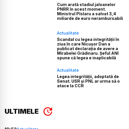
Cum arată stadiul jaloanelor
PNRR în acest moment.
Ministrul Pîslaru a salvat 3,4
miliarde de euro nerambursabili
Actualitate
Scandal cu legea integrității în
ziua în care Nicușor Dan a
publicat declarația de avere a
Mirabelei Grădinaru. Șeful ANI
spune că legea e inaplicabilă
Actualitate
Legea integrității, adoptată de
Senat. USR și PNL ar urma să o
atace la CCR
ULTIMELE