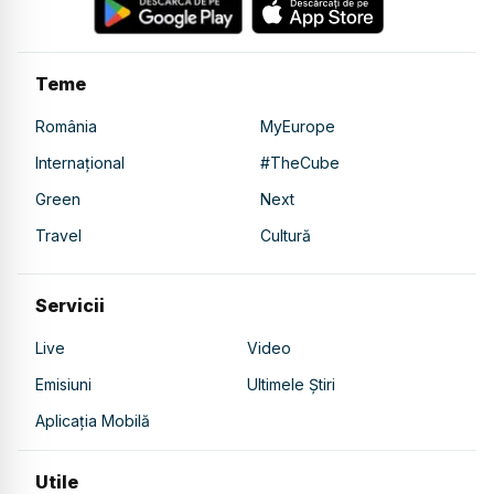
Teme
România
MyEurope
Internațional
#TheCube
Green
Next
Travel
Cultură
Servicii
Live
Video
Emisiuni
Ultimele Știri
Aplicația Mobilă
Utile