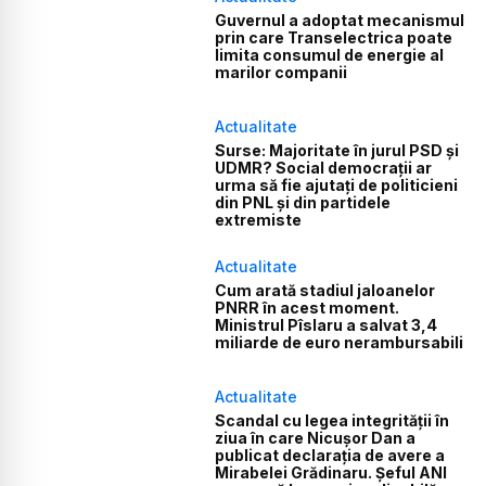
Guvernul a adoptat mecanismul
prin care Transelectrica poate
limita consumul de energie al
marilor companii
Actualitate
Surse: Majoritate în jurul PSD și
UDMR? Social democrații ar
urma să fie ajutați de politicieni
din PNL și din partidele
extremiste
Actualitate
Cum arată stadiul jaloanelor
PNRR în acest moment.
Ministrul Pîslaru a salvat 3,4
miliarde de euro nerambursabili
Actualitate
Scandal cu legea integrității în
ziua în care Nicușor Dan a
publicat declarația de avere a
Mirabelei Grădinaru. Șeful ANI