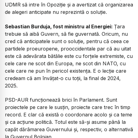
UDMR să intre în Opoziție și a avertizat că organizarea
de alegeri anticipate nu reprezintă o soluție.
Sebastian Burduja, fost ministru al Energiei:
Țara
trebuie să aibă Guvern, să fie guvernată. Oricum, nu
cred că anticipatele sunt o soluție, pentru că ceea ce
partidele proeuropene, prooccidentale par că au uitat
este că adevărata bătălie este cu forțele extremiste, cu
cele care ne scot din Europa, ne scot din NATO, cu
cele care ne pun în pericol existența. E o lecție care
credeam că am învățat-o cu toții, la final de 2024,
2025.
PSD-AUR funcționează brici în Parlament. Sunt
proiectele pe care le susțin, proiecte care trec în timp
record. E clar că există o coordonare acolo și ca teme
și ca acțiune politică. Totul este să-și asume până la
capăt dărâmarea Guvernului și, respectiv, o alternativă
la Guvernul Bolojan.