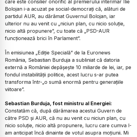
care este consilier onorific al premierului interimar Ilie
Bolojan i-a acuzat pe social-democrați că, alături de
partidul AUR, au dărâmat Guvernul Bolojan, iar
ulterior nu au venit cu „niciun plan, cu nicio soluție,
nicio altă propunere”, cu toate că „PSD-AUR
funcționează brici în Parlament”.
În emisiunea „Ediție Specială” de la Euronews
România, Sebastian Burduja a subliniat că datoria
externă a României depășește 10 miliarde de lei, iar, pe
fondul instabilității politice, acest lucru s-ar putea
transforma într-„o sumă enormă pentru generațiile
viitoare”.
Sebastian Burduja, fost ministru al Energiei:
Constatăm că, după dărâmarea acestui Guvern de
către PSD și AUR, că nu au venit cu niciun plan, cu
nicio soluție, nicio altă propunere, lucru care cumva l-
am anticipat încă dinainte de votul asupra moțiunii. Mi