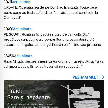
10:11
Actualitate
UPDATE. Operațiunea de pe Dunăre, finalizată. Toate cele
patru barje au fost scufundate: Am câștigat opt centimetri la
Cernavodă
10:01
Actualitate
PE SCURT: România își caută refugiu de caniculă, SUA
pregătesc sancțiuni dure pentru Rusia, prosumatorii ajută
sistemul energetic, iar ratingul României rămâne sub presiune
18:56
Actualitate
Radu Miruță, despre amenințarea dronelor rusești: „Rusia își va
schimba tactica. Și noi va trebui să ne readaptăm”
VEZI MAI MULT