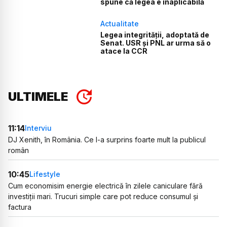
spune că legea e inaplicabilă
Actualitate
Legea integrității, adoptată de
Senat. USR și PNL ar urma să o
atace la CCR
ULTIMELE
11:14
Interviu
DJ Xenith, în România. Ce l-a surprins foarte mult la publicul
român
10:45
Lifestyle
Cum economisim energie electrică în zilele caniculare fără
investiții mari. Trucuri simple care pot reduce consumul și
factura