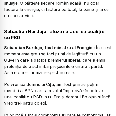
situație. O plătește fiecare român acasă, nu doar
factura la energie, ci factura pe total, la pâine și la ce
e necesar vieții.
Sebastian Burduja refuză refacerea coaliției
cu PSD
Sebastian Burduja, fost ministru al Energiei:
În acest
moment este greu să faci punți de legătură cu un
Guvern care a dat jos premierul liberal, care a emis
pretenția de a schimba președintele unui alt partid.
Asta e orice, numai respect nu este.
Pe vremea domnului Cîțu, am fost printre puținii
membri ai BPN care am votat împotrivă (împotriva
unei coaliții cu PSD, n.r). Era și domnul Bolojan și încă
vreo trei-patru colegi.
În politică sunt și compromisuri care te compromit, iar