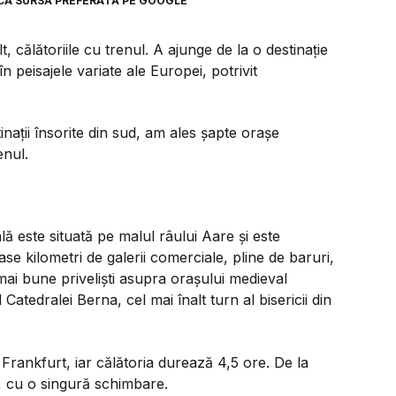
CA SURSĂ PREFERATĂ PE GOOGLE
t, călătoriile cu trenul. A ajunge de la o destinație
n peisajele variate ale Europei, potrivit
inații însorite din sud, am ales șapte orașe
enul.
lă este situată pe malul râului Aare și este
e kilometri de galerii comerciale, pline de baruri,
mai bune priveliști asupra orașului medieval
Catedralei Berna, cel mai înalt turn al bisericii din
 Frankfurt, iar călătoria durează 4,5 ore. De la
, cu o singură schimbare.