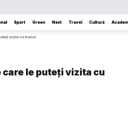
onal
Sport
Green
Next
Travel
Cultură
Academ
teți vizita cu trenul
are le puteți vizita cu