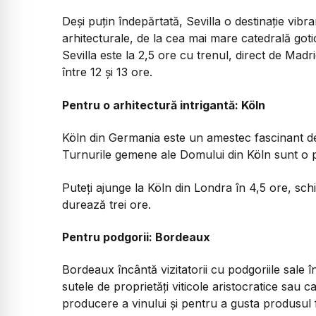
Deși puțin îndepărtată, Sevilla o destinație vibran
arhitecturale, de la cea mai mare catedrală goti
Sevilla este la 2,5 ore cu trenul, direct de Mad
între 12 și 13 ore.
Pentru o arhitectură intrigantă: Köln
Köln din Germania este un amestec fascinant de 
Turnurile gemene ale Domului din Köln sunt o p
Puteți ajunge la Köln din Londra în 4,5 ore, sch
durează trei ore.
Pentru podgorii: Bordeaux
Bordeaux încântă vizitatorii cu podgoriile sale îng
sutele de proprietăți viticole aristocratice sau 
producere a vinului și pentru a gusta produsul f