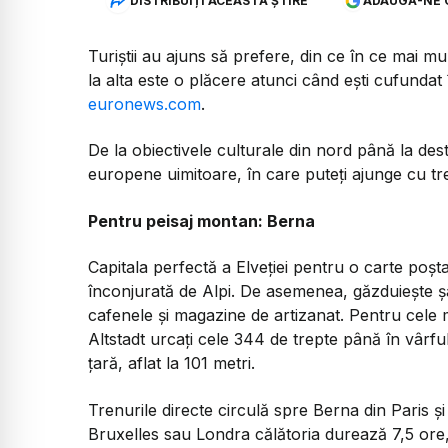
DISTRIBUIȚI ACEASTĂ ȘTIRE
ADAUGĂ-NE 
Turiștii au ajuns să prefere, din ce în ce mai mul
la alta este o plăcere atunci când ești cufundat î
euronews.com
.
De la obiectivele culturale din nord până la dest
europene uimitoare, în care puteți ajunge cu tr
Pentru peisaj montan: Berna
Capitala perfectă a Elveției pentru o carte poșta
înconjurată de Alpi. De asemenea, găzduiește șas
cafenele și magazine de artizanat. Pentru cele 
Altstadt urcați cele 344 de trepte până în vârful 
țară, aflat la 101 metri.
Trenurile directe circulă spre Berna din Paris și
Bruxelles sau Londra călătoria durează 7,5 ore