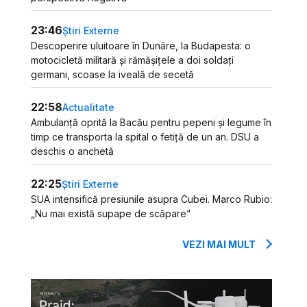
23:46
Știri Externe
Descoperire uluitoare în Dunăre, la Budapesta: o
motocicletă militară și rămășițele a doi soldați
germani, scoase la iveală de secetă
22:58
Actualitate
Ambulanță oprită la Bacău pentru pepeni și legume în
timp ce transporta la spital o fetiță de un an. DSU a
deschis o anchetă
22:25
Știri Externe
SUA intensifică presiunile asupra Cubei. Marco Rubio:
„Nu mai există supape de scăpare”
VEZI MAI MULT