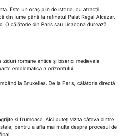
tă. Este un oraș plin de istorie, cu atracții
că din lume până la rafinatul Palat Regal Alcázar.
rid. O călătorie din Paris sau Lisabona durează
ziduri romane antice și biserici medievale.
arte emblematică a orizontului.
imbând la Bruxelles. De la Paris, călătoria directă
rijite și frumoase. Aici puteți vizita câteva dintre
castele, pentru a afla mai multe despre procesul de
inal.