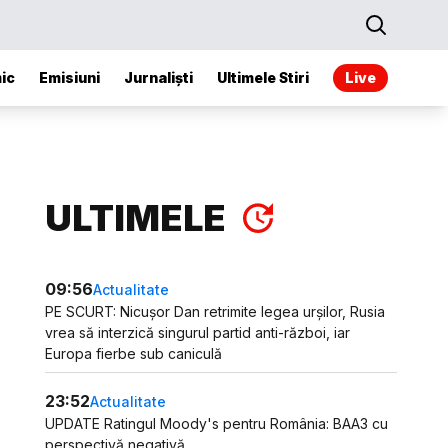
ic
Emisiuni
Jurnaliști
Ultimele Stiri
Live
ULTIMELE
09:56
Actualitate
PE SCURT: Nicușor Dan retrimite legea urșilor, Rusia
vrea să interzică singurul partid anti-război, iar
Europa fierbe sub caniculă
23:52
Actualitate
UPDATE Ratingul Moody's pentru România: BAA3 cu
perspectivă negativă