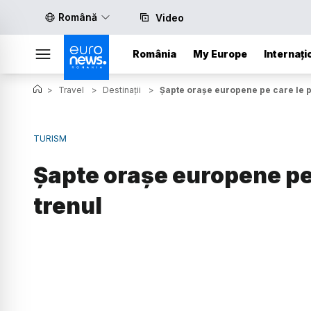
Română
Video
România
My Europe
Internați
>
Travel
>
Destinații
>
Șapte orașe europene pe care le pu
TURISM
Șapte orașe europene pe c
trenul