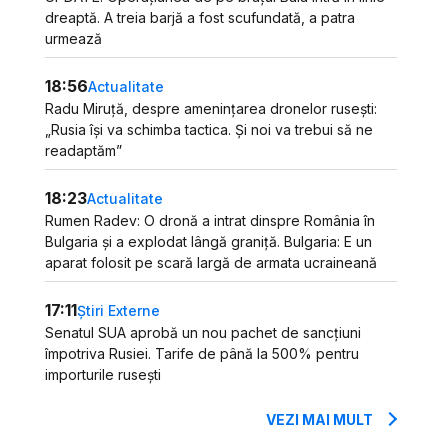
dreaptă. A treia barjă a fost scufundată, a patra
urmează
18:56
Actualitate
Radu Miruță, despre amenințarea dronelor rusești:
„Rusia își va schimba tactica. Și noi va trebui să ne
readaptăm”
18:23
Actualitate
Rumen Radev: O dronă a intrat dinspre România în
Bulgaria și a explodat lângă graniță. Bulgaria: E un
aparat folosit pe scară largă de armata ucraineană
17:11
Știri Externe
Senatul SUA aprobă un nou pachet de sancțiuni
împotriva Rusiei. Tarife de până la 500% pentru
importurile rusești
VEZI MAI MULT