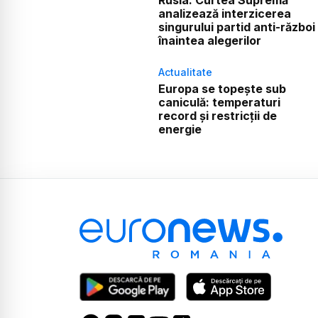
Rusia: Curtea Supremă
analizează interzicerea
singurului partid anti-război
înaintea alegerilor
Actualitate
Europa se topește sub
caniculă: temperaturi
record și restricții de
energie