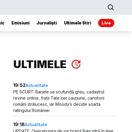
ic
Emisiuni
Jurnaliști
Ultimele Stiri
Live
ULTIMELE
19:52
Actualitate
PE SCURT: Barjele se scufundă greu, cadastrul
revine online, frații Tate cer cauțiune, canotorii
români strălucesc, iar Moody’s decide soarta
ratingului României
19:18
Actualitate
UPDATE. Operațiunea de pe brațul Bala intră în linie