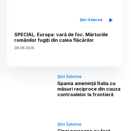
Știri Externe
SPECIAL. Europa: vară de foc. Mărturiile
românilor fugiți din calea flăcărilor
08
.
08
.
2026
Știri Externe
Spania amenință Italia cu
măsuri reciproce din cauza
controalelor la frontieră
Știri Externe