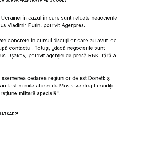
CA SURSĂ PREFERATĂ PE GOOGLE
Ucrainei în cazul în care sunt reluate negocierile
rus Vladimir Putin, potrivit Agerpres.
ate concrete în cursul discuţiilor care au avut loc
rupă contactul. Totuşi, „dacă negocierile sunt
 spus Uşakov, potrivit agenţiei de presă RBK, fără a
de asemenea cedarea regiunilor de est Doneţk şi
au fost numite atunci de Moscova drept condiţii
ţiune militară specială".
HATSAPP!