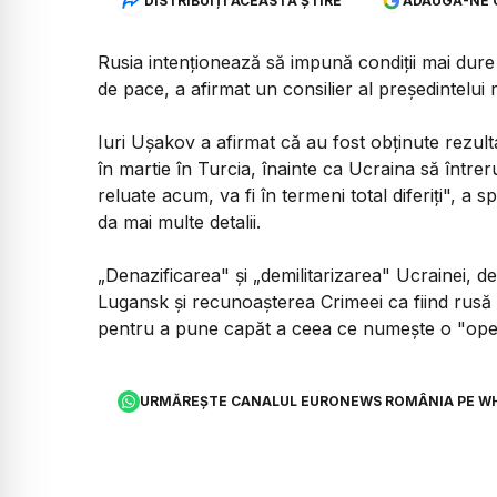
DISTRIBUIȚI ACEASTĂ ȘTIRE
ADAUGĂ-NE 
Rusia intenţionează să impună condiţii mai dure 
de pace, a afirmat un consilier al preşedintelui 
Iuri Uşakov a afirmat că au fost obţinute rezult
în martie în Turcia, înainte ca Ucraina să între
reluate acum, va fi în termeni total diferiţi", a
da mai multe detalii.
„Denazificarea" şi „demilitarizarea" Ucrainei, 
Lugansk şi recunoaşterea Crimeei ca fiind rusă 
pentru a pune capăt a ceea ce numeşte o "opera
URMĂREȘTE CANALUL EURONEWS ROMÂNIA PE W