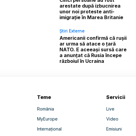
Cinci persoane au fost
arestate după izbucnirea
unor noi proteste anti-
imigrație în Marea Britanie
Știri Externe
Americanii confirmă că rușii
ar urma să atace o țară
NATO. E aceeași sursă care
a anunțat că Rusia începe
războiul în Ucraina
Teme
Servicii
România
Live
MyEurope
Video
Internațional
Emisiuni