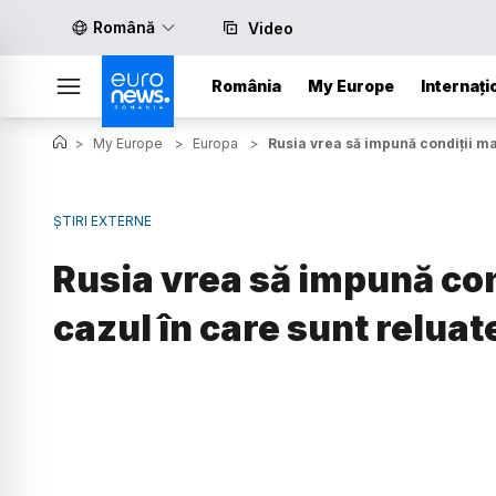
Română
Video
România
My Europe
Internați
>
My Europe
>
Europa
>
Rusia vrea să impună condiţii ma
ȘTIRI EXTERNE
Rusia vrea să impună con
cazul în care sunt reluat