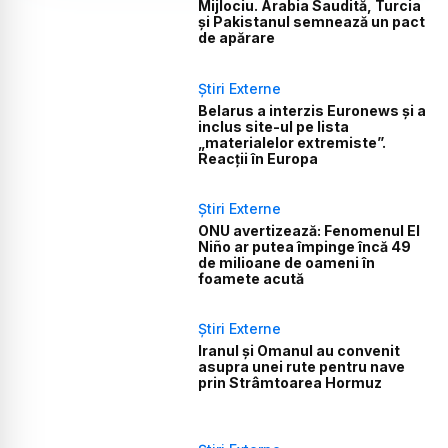
Mijlociu. Arabia Saudită, Turcia
și Pakistanul semnează un pact
de apărare
Știri Externe
Belarus a interzis Euronews și a
inclus site-ul pe lista
„materialelor extremiste”.
Reacții în Europa
Știri Externe
ONU avertizează: Fenomenul El
Niño ar putea împinge încă 49
de milioane de oameni în
foamete acută
Știri Externe
Iranul și Omanul au convenit
asupra unei rute pentru nave
prin Strâmtoarea Hormuz