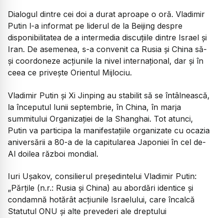
Dialogul dintre cei doi a durat aproape o oră. Vladimir
Putin l-a informat pe liderul de la Beijing despre
disponibilitatea de a intermedia discuțiile dintre Israel și
Iran. De asemenea, s-a convenit ca Rusia și China să-
și coordoneze acțiunile la nivel internațional, dar și în
ceea ce privește Orientul Mijlociu.
Vladimir Putin și Xi Jinping au stabilit să se întâlnească,
la începutul lunii septembrie, în China, în marja
summitului Organizației de la Shanghai. Tot atunci,
Putin va participa la manifestațiile organizate cu ocazia
aniversării a 80-a de la capitularea Japoniei în cel de-
Al doilea război mondial.
Iuri Ușakov, consilierul președintelui Vladimir Putin:
„Părțile (n.r.: Rusia și China) au abordări identice și
condamnă hotărât acțiunile Israelului, care încalcă
Statutul ONU și alte prevederi ale dreptului