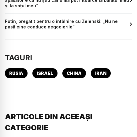
apăsător e că nu știu când mă pot întoarce la băiatul meu
și la soțul meu”
Putin, pregătit pentru o întâlnire cu Zelenski: „Nu ne
pasă cine conduce negocierile”
TAGURI
RUSIA
ISRAEL
CHINA
IRAN
ARTICOLE DIN ACEEAȘI
CATEGORIE