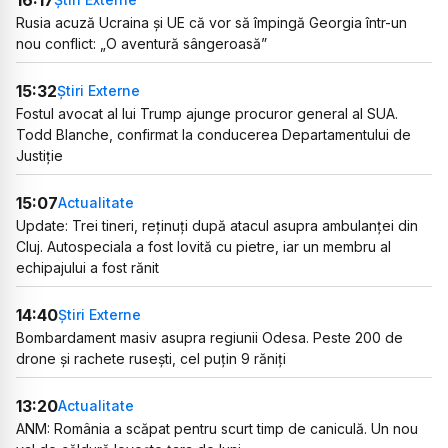
Rusia acuză Ucraina și UE că vor să împingă Georgia într-un
nou conflict: „O aventură sângeroasă”
15:32
Știri Externe
Fostul avocat al lui Trump ajunge procuror general al SUA.
Todd Blanche, confirmat la conducerea Departamentului de
Justiție
15:07
Actualitate
Update: Trei tineri, reținuți după atacul asupra ambulanței din
Cluj. Autospeciala a fost lovită cu pietre, iar un membru al
echipajului a fost rănit
14:40
Știri Externe
Bombardament masiv asupra regiunii Odesa. Peste 200 de
drone și rachete rusești, cel puțin 9 răniți
13:20
Actualitate
ANM: România a scăpat pentru scurt timp de caniculă. Un nou