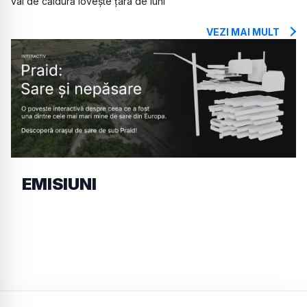
val de căldură lovește țara de luni
VEZI MAI MULT
EMISIUNI