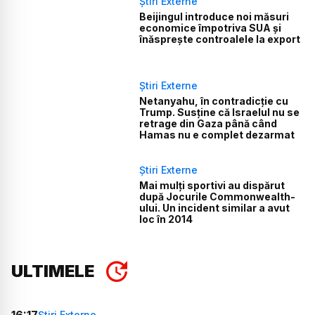
Știri Externe
Beijingul introduce noi măsuri
economice împotriva SUA și
înăsprește controalele la export
Știri Externe
Netanyahu, în contradicție cu
Trump. Susține că Israelul nu se
retrage din Gaza până când
Hamas nu e complet dezarmat
Știri Externe
Mai mulți sportivi au dispărut
după Jocurile Commonwealth-
ului. Un incident similar a avut
loc în 2014
ULTIMELE
16:17
Știri Externe