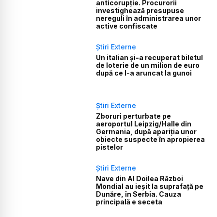
anticorupție. Procurorii
investighează presupuse
nereguli în administrarea unor
active confiscate
Știri Externe
Un italian și-a recuperat biletul
de loterie de un milion de euro
după ce l-a aruncat la gunoi
Știri Externe
Zboruri perturbate pe
aeroportul Leipzig/Halle din
Germania, după apariția unor
obiecte suspecte în apropierea
pistelor
Știri Externe
Nave din Al Doilea Război
Mondial au ieșit la suprafață pe
Dunăre, în Serbia. Cauza
principală e seceta