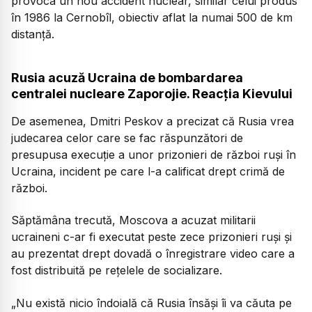
provoca un nou accident nuclear, similar celui produs
în 1986 la Cernobîl, obiectiv aflat la numai 500 de km
distanţă.
Rusia acuză Ucraina de bombardarea
centralei nucleare Zaporojie. Reacția Kievului
De asemenea, Dmitri Peskov a precizat că Rusia vrea
judecarea celor care se fac răspunzători de
presupusa execuție a unor prizonieri de război ruși în
Ucraina, incident pe care l-a calificat drept crimă de
război.
Săptămâna trecută, Moscova a acuzat militarii
ucraineni c-ar fi executat peste zece prizonieri ruși și
au prezentat drept dovadă o înregistrare video care a
fost distribuită pe rețelele de socializare.
„Nu există nicio îndoială că Rusia însăşi îi va căuta pe