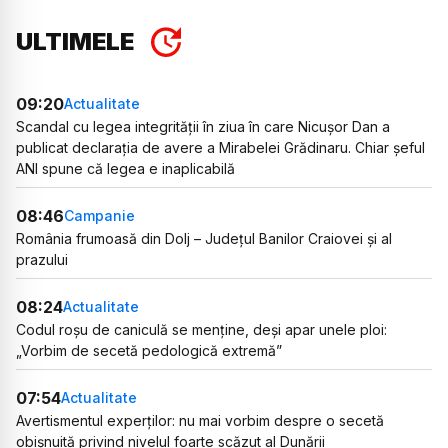
ULTIMELE
09:20
Actualitate
Scandal cu legea integrității în ziua în care Nicușor Dan a
publicat declarația de avere a Mirabelei Grădinaru. Chiar șeful
ANI spune că legea e inaplicabilă
08:46
Campanie
România frumoasă din Dolj – Județul Banilor Craiovei și al
prazului
08:24
Actualitate
Codul roșu de caniculă se menține, deși apar unele ploi:
„Vorbim de secetă pedologică extremă”
07:54
Actualitate
Avertismentul experților: nu mai vorbim despre o secetă
obișnuită privind nivelul foarte scăzut al Dunării