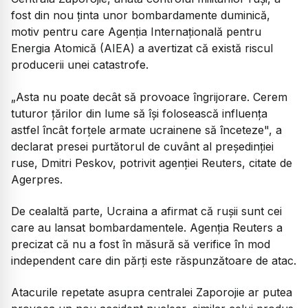
fost din nou ținta unor bombardamente duminică,
motiv pentru care Agenția Internaţională pentru
Energia Atomică (AIEA) a avertizat că există riscul
producerii unei catastrofe.
„Asta nu poate decât să provoace îngrijorare. Cerem
tuturor ţărilor din lume să îşi folosească influenţa
astfel încât forţele armate ucrainene să înceteze", a
declarat presei purtătorul de cuvânt al preşedinţiei
ruse, Dmitri Peskov, potrivit agenției Reuters, citate de
Agerpres.
De cealaltă parte, Ucraina a afirmat că rușii sunt cei
care au lansat bombardamentele. Agenția Reuters a
precizat că nu a fost în măsură să verifice în mod
independent care din părţi este răspunzătoare de atac.
Atacurile repetate asupra centralei Zaporojie ar putea