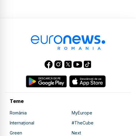
Teme
România
MyEurope
Internațional
#TheCube
Green
Next