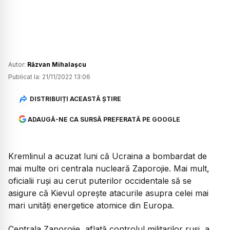
Autor:
Răzvan Mihalașcu
Publicat la:
21/11/2022 13:06
DISTRIBUIȚI ACEASTĂ ȘTIRE
ADAUGĂ-NE CA SURSĂ PREFERATĂ PE GOOGLE
Kremlinul a acuzat luni că Ucraina a bombardat de
mai multe ori centrala nucleară Zaporojie. Mai mult,
oficialii ruși au cerut puterilor occidentale să se
asigure că Kievul oprește atacurile asupra celei mai
mari unități energetice atomice din Europa.
Centrala Zaporojie, aflată controlul militarilor ruși, a