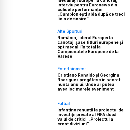
Medaliații Europei la canotaj,
interviu pentru Euronews din
culisele performanței:
„Campion ești abia după ce treci
linia de sosire”
Alte Sporturi
România, liderul Europei la
canotaj: șase titluri europene și
opt medalii în total la
Campionatele Europene de la
Varese
Entertainment
Cristiano Ronaldo și Georgina
Rodriguez pregătesc în secret
nunta anului. Unde ar putea
avea loc marele eveniment
Fotbal
Infantino renunță la proiectul de
investiții private al FIFA după
valul de critici. „Proiectul a
creat diviziuni”