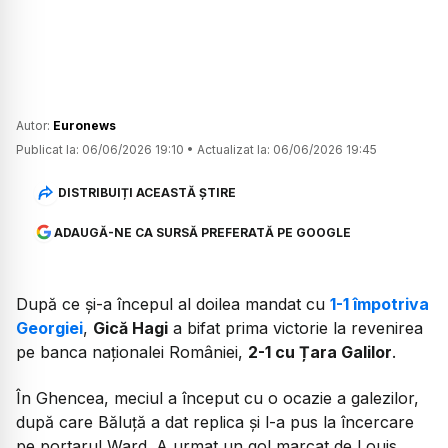
Autor:
Euronews
Publicat la:
06/06/2026 19:10
•
Actualizat la:
06/06/2026 19:45
DISTRIBUIȚI ACEASTĂ ȘTIRE
ADAUGĂ-NE CA SURSĂ PREFERATĂ PE GOOGLE
După ce și-a începul al doilea mandat cu
1-1 împotriva
Georgiei
,
Gică Hagi
a bifat prima victorie la revenirea
pe banca naționalei României,
2-1 cu Țara Galilor
.
În Ghencea, meciul a început cu o ocazie a galezilor,
după care Băluță a dat replica și l-a pus la încercare
pe portarul Ward. A urmat un gol marcat de Louis