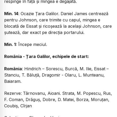
respinge în față și mingea e degajată.
Min. 14
: Ocazie Țara Galilor. Daniel James centrează
pentru Johnson, care trimite cu capul, mingea e
blocată de Eissat și ricoșează la același Johnson, care
șutează, dar exact pe direcția portarului.
Min. 1:
Începe meciul.
România - Țara Galilor, echipele de start:
România
: Hindrich – Sorescu, Burcă, M. Ilie, Eissat –
Stanciu, T. Băluță, Dragomir - Olaru, L. Munteanu,
Baiaram.
Rezerve: Târnovanu, Aioani. Strata, M. Popescu, Rus,
F. Coman, Drăguș, Dobre, D. Matei, Borza, Moruțan,
Coubiș, Cîrjan