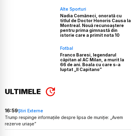
Alte Sporturi
Nadia Comăneci, onorată cu
titlul de Doctor Honoris Causa la
Montreal. Nouă recunoaștere
pentru prima gimnastă din
istorie care a primit nota 10
Fotbal
Franco Baresi, legendarul
căpitan al AC Milan, a murit la
66 de ani. Boala cu care s-a
luptat „Il Capitano”
ULTIMELE
16:59
Știri Externe
Trump respinge informațiile despre lipsa de muniție: „Avem
rezerve uriașe”