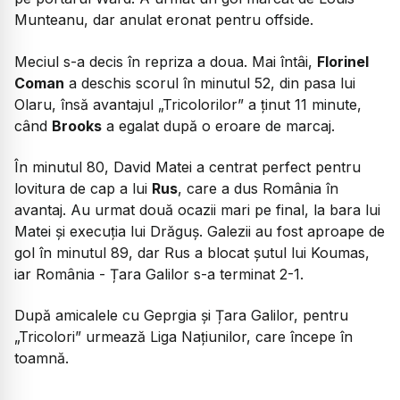
Munteanu, dar anulat eronat pentru offside.
Meciul s-a decis în repriza a doua. Mai întâi,
Florinel
Coman
a deschis scorul în minutul 52, din pasa lui
Olaru, însă avantajul „Tricolorilor” a ținut 11 minute,
când
Brooks
a egalat după o eroare de marcaj.
În minutul 80, David Matei a centrat perfect pentru
lovitura de cap a lui
Rus
, care a dus România în
avantaj. Au urmat două ocazii mari pe final, la bara lui
Matei și execuția lui Drăguș. Galezii au fost aproape de
gol în minutul 89, dar Rus a blocat șutul lui Koumas,
iar România - Țara Galilor s-a terminat 2-1.
După amicalele cu Geprgia și Țara Galilor, pentru
„Tricolori” urmează Liga Națiunilor, care începe în
toamnă.