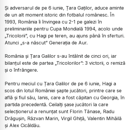
Și adversarul de pe 6 iunie, Țara Gaților, aduce aminte
de un alt moment istoric din fotbalul românesc. În
1993, România îi învingea cu 2-1 pe galezi în
preliminariile pentru Cupa Mondială 1994, acolo unde
„Tricolorii”, cu Hagi pe teren, au ajuns până în sferturi.
Atunci „s-a născut” Generația de Aur.
România și Țara Galilor s-au întâlnit de cinci ori, iar
bilanțul este de partea „Tricolorilor”: 3 victorii, o remiză
și o înfrângere.
Pentru meciul cu Țara Galilor de pe 6 iunie, Hagi a
scos din lotul României șapte jucători, printre care se
află și fiul său, Ianis, care a fost căpitan cu Georgia, în
partida precedentă. Ceilalți șase jucători la care
selecționerul a renunțat sunt Florin Tănase, Radu
Drăgușin, Răzvan Marin, Virgil Ghiță, Valentin Mihăilă
și Alex Cicâldău.