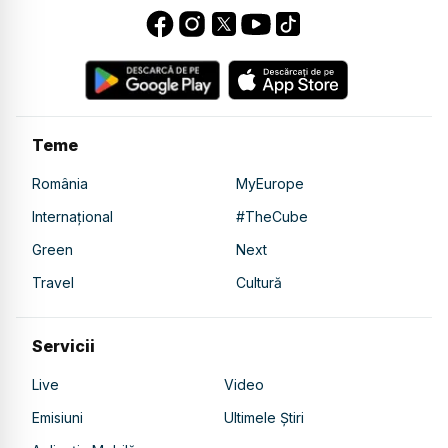
Teme
România
MyEurope
Internațional
#TheCube
Green
Next
Travel
Cultură
Servicii
Live
Video
Emisiuni
Ultimele Știri