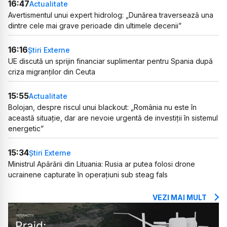
16:47
Actualitate
Avertismentul unui expert hidrolog: „Dunărea traversează una
dintre cele mai grave perioade din ultimele decenii”
16:16
Știri Externe
UE discută un sprijin financiar suplimentar pentru Spania după
criza migranților din Ceuta
15:55
Actualitate
Bolojan, despre riscul unui blackout: „România nu este în
această situație, dar are nevoie urgentă de investiții în sistemul
energetic”
15:34
Știri Externe
Ministrul Apărării din Lituania: Rusia ar putea folosi drone
ucrainene capturate în operațiuni sub steag fals
VEZI MAI MULT