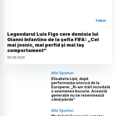
Fotbal
Legendarul Luis Figo cere demisia lui
Gianni Infantino de la șefia FIFA: „Cel
mai josnic, mai perfid și mai laș
comportament”
06
.
08
.
2026
Alte Sporturi
Elisabeta Lipă, după
performanța istorică de la
Europene: „N-am trăit niciodată
o asemenea bucurie. Această
generație nu se resemnează
când pierde”
Alte Sporturi