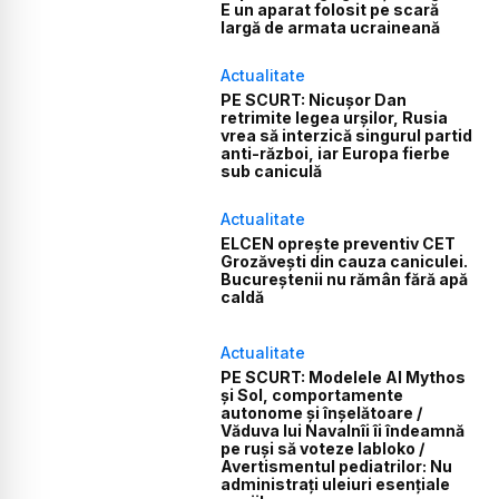
E un aparat folosit pe scară
largă de armata ucraineană
Actualitate
PE SCURT: Nicușor Dan
retrimite legea urșilor, Rusia
vrea să interzică singurul partid
anti-război, iar Europa fierbe
sub caniculă
Actualitate
ELCEN oprește preventiv CET
Grozăvești din cauza caniculei.
Bucureștenii nu rămân fără apă
caldă
Actualitate
PE SCURT: Modelele AI Mythos
și Sol, comportamente
autonome și înșelătoare /
Văduva lui Navalnîi îi îndeamnă
pe ruși să voteze Iabloko /
Avertismentul pediatrilor: Nu
administrați uleiuri esențiale