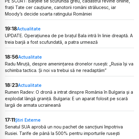
PE SCURT: Barjele se scufundă greu, cadastrul revine online,
frații Tate cer cauțiune, canotorii români strălucesc, iar
Moody’s decide soarta ratingului României
19:18
Actualitate
UPDATE. Operațiunea de pe brațul Bala intră în linie dreaptă. A
treia barjă a fost scufundată, a patra urmează
18:56
Actualitate
Radu Miruță, despre amenințarea dronelor rusești: „Rusia își va
schimba tactica. Și noi va trebui să ne readaptăm”
18:23
Actualitate
Rumen Radev: O dronă a intrat dinspre România în Bulgaria și a
explodat lângă graniță. Bulgaria: E un aparat folosit pe scară
largă de armata ucraineană
17:11
Știri Externe
Senatul SUA aprobă un nou pachet de sancțiuni împotriva
Rusiei. Tarife de până la 500% pentru importurile rusești