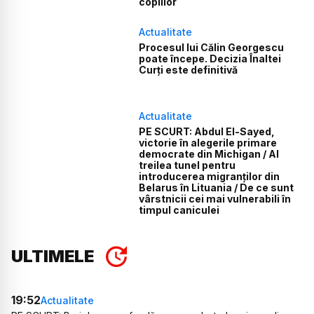
copiilor
Actualitate
Procesul lui Călin Georgescu
poate începe. Decizia Înaltei
Curți este definitivă
Actualitate
PE SCURT: Abdul El-Sayed,
victorie în alegerile primare
democrate din Michigan / Al
treilea tunel pentru
introducerea migranților din
Belarus în Lituania / De ce sunt
vârstnicii cei mai vulnerabili în
timpul caniculei
ULTIMELE
19:52
Actualitate