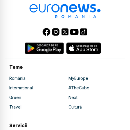
Teme
România
MyEurope
Internațional
#TheCube
Green
Next
Travel
Cultură
Servicii