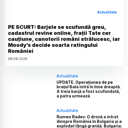
Actualitate
PE SCURT: Barjele se scufundă greu,
cadastrul revine online, frații Tate cer
cauțiune, canotorii români strălucesc, iar
Moody’s decide soarta ratingului
României
08
.
08
.
2026
Actualitate
UPDATE. Operațiunea de pe
brațul Bala intră în linie dreaptă.
A treia barjă a fost scufundată,
a patra urmează
Actualitate
Rumen Radev: O dronă a intrat
dinspre România în Bulgaria și a
explodat lângă graniță. Bulgaria: