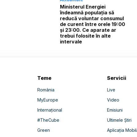
Ministerul Energiei
îndeamnă populația să
reducă voluntar consumul
de curent între orele 19:00
și 23:00. Ce aparate ar
trebui folosite în alte
intervale
Teme
Servicii
România
Live
MyEurope
Video
Internațional
Emisiuni
#TheCube
Ultimele Știri
Green
Aplicația Mobil