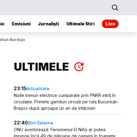
ic
Emisiuni
Jurnaliști
Ultimele Stiri
Live
stian Burduja
ULTIMELE
23:15
Actualitate
Noile trenuri electrice cumpărate prin PNRR intră în
circulație. Primele garnituri circulă pe ruta București–
Brașov după aproape un an de întârzieri
22:40
Știri Externe
ONU avertizează: Fenomenul El Niño ar putea
împinge încă 49 de milioane de oameni în foamete