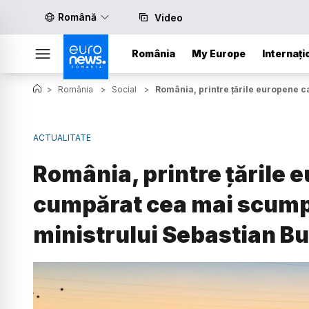
Română
Video
România
My Europe
Internați
>
România
>
Social
>
România, printre țările europene c
ACTUALITATE
România, printre țările 
cumpărat cea mai scumpă
ministrului Sebastian B