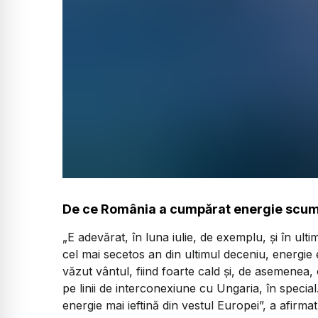
De ce România a cumpărat energie scu
„E adevărat, în luna iulie, de exemplu, și în ult
cel mai secetos an din ultimul deceniu, energie e
văzut vântul, fiind foarte cald și, de asemenea, o
pe linii de interconexiune cu Ungaria, în specia
energie mai ieftină din vestul Europei”, a afirma