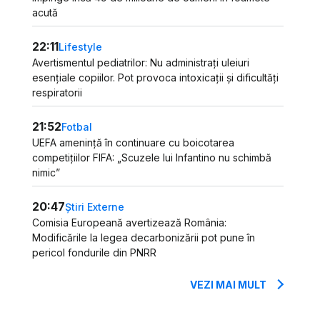
acută
22:11
Lifestyle
Avertismentul pediatrilor: Nu administrați uleiuri
esențiale copiilor. Pot provoca intoxicații și dificultăți
respiratorii
21:52
Fotbal
UEFA amenință în continuare cu boicotarea
competițiilor FIFA: „Scuzele lui Infantino nu schimbă
nimic”
20:47
Știri Externe
Comisia Europeană avertizează România:
Modificările la legea decarbonizării pot pune în
pericol fondurile din PNRR
VEZI MAI MULT