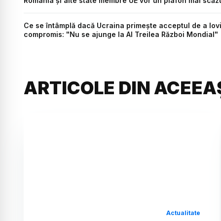
România şi alte state membre UE vor un plafon mai scăzu
Ce se întâmplă dacă Ucraina primește acceptul de a lov
compromis: "Nu se ajunge la Al Treilea Război Mondial"
ARTICOLE DIN ACEEA
Actualitate