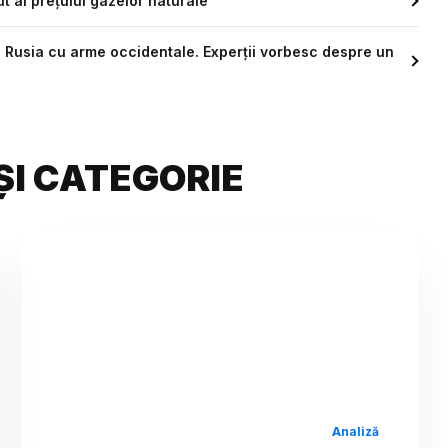
t al preţului gazelor naturale
i Rusia cu arme occidentale. Experții vorbesc despre un
ȘI CATEGORIE
Analiză