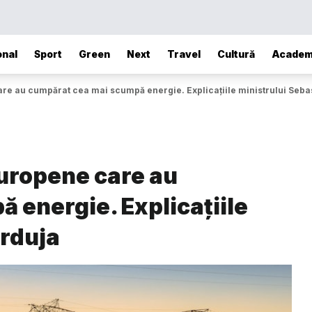
onal
Sport
Green
Next
Travel
Cultură
Academ
are au cumpărat cea mai scumpă energie. Explicațiile ministrului Seba
europene care au
 energie. Explicațiile
urduja