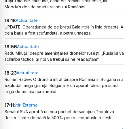
frații Tate cer cauțiune, canotorii români strălucesc, iar
Moody’s decide soarta ratingului României
19:18
Actualitate
UPDATE. Operațiunea de pe brațul Bala intră în linie dreaptă. A
treia barjă a fost scufundată, a patra urmează
18:56
Actualitate
Radu Miruță, despre amenințarea dronelor rusești: „Rusia își va
schimba tactica. Și noi va trebui să ne readaptăm”
18:23
Actualitate
Rumen Radev: O dronă a intrat dinspre România în Bulgaria și a
explodat lângă graniță. Bulgaria: E un aparat folosit pe scară
largă de armata ucraineană
17:11
Știri Externe
Senatul SUA aprobă un nou pachet de sancțiuni împotriva
Rusiei. Tarife de până la 500% pentru importurile rusești