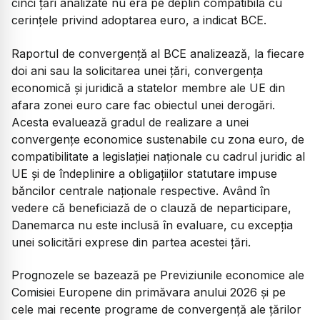
cinci țări analizate nu era pe deplin compatibilă cu
cerințele privind adoptarea euro, a indicat BCE.
Raportul de convergență al BCE analizează, la fiecare
doi ani sau la solicitarea unei țări, convergența
economică și juridică a statelor membre ale UE din
afara zonei euro care fac obiectul unei derogări.
Acesta evaluează gradul de realizare a unei
convergențe economice sustenabile cu zona euro, de
compatibilitate a legislației naționale cu cadrul juridic al
UE și de îndeplinire a obligațiilor statutare impuse
băncilor centrale naționale respective. Având în
vedere că beneficiază de o clauză de neparticipare,
Danemarca nu este inclusă în evaluare, cu excepția
unei solicitări exprese din partea acestei țări.
Prognozele se bazează pe Previziunile economice ale
Comisiei Europene din primăvara anului 2026 și pe
cele mai recente programe de convergență ale țărilor