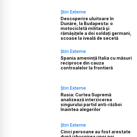
Știri Externe
Descoperire uluitoare în
Dunăre, la Budapesta: o
motocicletă militară și
rămășițele a doi soldați germani,
scoase la iveală de secetă
Știri Externe
Spania amenință Italia cu măsuri
reciproce din cauza
controalelor la frontieră
Știri Externe
Rusia: Curtea Supremă
analizează interzicerea
singurului partid anti-război
înaintea alegerilor
Știri Externe
Cinci persoane au fost arestate
după izbucnirea unor noi