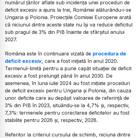
numărul țărilor aflate sub incidența unei proceduri de
deficit excesiv a ajuns la trei, României alăturându-i-se
Ungaria și Polonia. Proiecțiile Comisiei Europene arată
că niciunul dintre aceste state nu își va reduce deficitul
sub pragul de 3% din PIB înainte de sfârșitul anului
2027.
România este în continuare vizată de
procedura de
deficit excesiv
, care a fost inițiată în anul 2020.
Termenul-limită pentru a pune capăt situației de deficit
excesiv a fost prelungit până în anul 2030. De
asemenea, în luna iulie 2024 au fost inițiate proceduri
de deficit excesiv pentru Ungaria și Polonia, din cauza
unor deficite care au depășit valoarea de referință de
3% din PIB în 2023, situându-se la 4,7% și, respectiv,
7,3%: termenele pentru corectarea deficitelor au fost
stabilite pentru 2026 și, respectiv, 2028.
Referitor la criteriul cursului de schimb, niciuna dintre