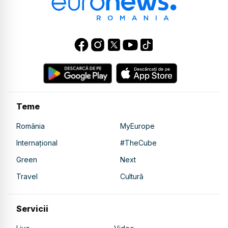
Teme
România
MyEurope
Internațional
#TheCube
Green
Next
Travel
Cultură
Servicii