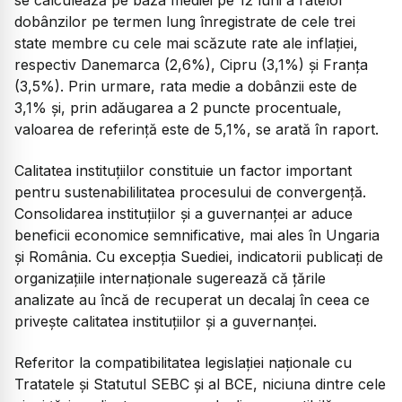
dobânzilor pe termen lung înregistrate de cele trei
state membre cu cele mai scăzute rate ale inflației,
respectiv Danemarca (2,6%), Cipru (3,1%) și Franța
(3,5%). Prin urmare, rata medie a dobânzii este de
3,1% și, prin adăugarea a 2 puncte procentuale,
valoarea de referință este de 5,1%, se arată în raport.
Calitatea instituțiilor constituie un factor important
pentru sustenabililitatea procesului de convergență.
Consolidarea instituțiilor și a guvernanței ar aduce
beneficii economice semnificative, mai ales în Ungaria
și România. Cu excepția Suediei, indicatorii publicați de
organizațiile internaționale sugerează că țările
analizate au încă de recuperat un decalaj în ceea ce
privește calitatea instituțiilor și a guvernanței.
Referitor la compatibilitatea legislației naționale cu
Tratatele și Statutul SEBC și al BCE, niciuna dintre cele