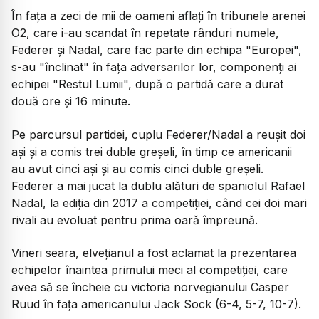
În faţa a zeci de mii de oameni aflaţi în tribunele arenei
O2, care i-au scandat în repetate rânduri numele,
Federer şi Nadal, care fac parte din echipa "Europei",
s-au "înclinat" în faţa adversarilor lor, componenţi ai
echipei "Restul Lumii", după o partidă care a durat
două ore şi 16 minute.
Pe parcursul partidei, cuplu Federer/Nadal a reuşit doi
aşi şi a comis trei duble greşeli, în timp ce americanii
au avut cinci aşi şi au comis cinci duble greşeli.
Federer a mai jucat la dublu alături de spaniolul Rafael
Nadal, la ediţia din 2017 a competiţiei, când cei doi mari
rivali au evoluat pentru prima oară împreună.
Vineri seara, elveţianul a fost aclamat la prezentarea
echipelor înaintea primului meci al competiţiei, care
avea să se încheie cu victoria norvegianului Casper
Ruud în faţa americanului Jack Sock (6-4, 5-7, 10-7).