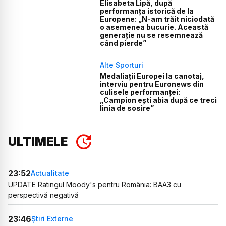
Elisabeta Lipă, după
performanța istorică de la
Europene: „N-am trăit niciodată
o asemenea bucurie. Această
generație nu se resemnează
când pierde”
Alte Sporturi
Medaliații Europei la canotaj,
interviu pentru Euronews din
culisele performanței:
„Campion ești abia după ce treci
linia de sosire”
ULTIMELE
23:52
Actualitate
UPDATE Ratingul Moody's pentru România: BAA3 cu
perspectivă negativă
23:46
Știri Externe