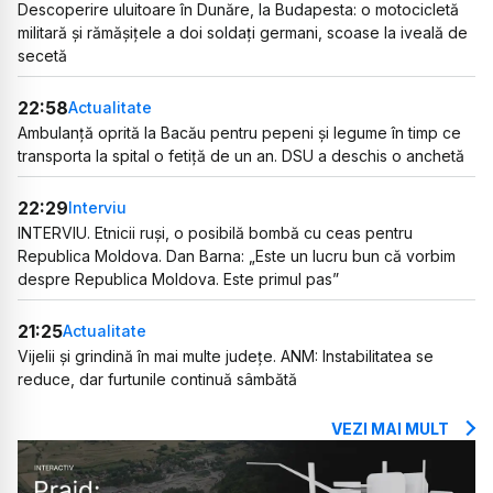
Descoperire uluitoare în Dunăre, la Budapesta: o motocicletă
militară și rămășițele a doi soldați germani, scoase la iveală de
secetă
22:58
Actualitate
Ambulanță oprită la Bacău pentru pepeni și legume în timp ce
transporta la spital o fetiță de un an. DSU a deschis o anchetă
22:29
Interviu
INTERVIU. Etnicii ruși, o posibilă bombă cu ceas pentru
Republica Moldova. Dan Barna: „Este un lucru bun că vorbim
despre Republica Moldova. Este primul pas”
21:25
Actualitate
Vijelii și grindină în mai multe județe. ANM: Instabilitatea se
reduce, dar furtunile continuă sâmbătă
VEZI MAI MULT