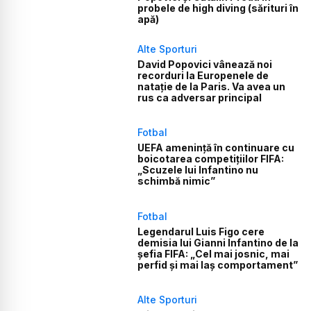
probele de high diving (sărituri în
apă)
Alte Sporturi
David Popovici vânează noi
recorduri la Europenele de
natație de la Paris. Va avea un
rus ca adversar principal
Fotbal
UEFA amenință în continuare cu
boicotarea competițiilor FIFA:
„Scuzele lui Infantino nu
schimbă nimic”
Fotbal
Legendarul Luis Figo cere
demisia lui Gianni Infantino de la
șefia FIFA: „Cel mai josnic, mai
perfid și mai laș comportament”
Alte Sporturi