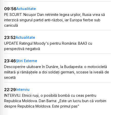
09:56
Actualitate
PE SCURT: Nicușor Dan retrimite legea urșilor, Rusia vrea să
interzică singurul partid anti-război, iar Europa fierbe sub
caniculă
23:52
Actualitate
UPDATE Ratingul Moody's pentru România: BAA3 cu
perspectivă negativă
23:46
Știri Externe
Descoperire uluitoare în Dunăre, la Budapesta: o motocicletă
militară și rămășițele a doi soldați germani, scoase la iveală de
secetă
22:29
Interviu
INTERVIU. Etnicii ruși, o posibilă bombă cu ceas pentru
Republica Moldova. Dan Barna: „Este un lucru bun că vorbim
despre Republica Moldova. Este primul pas”