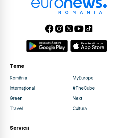
Teme
România
MyEurope
Internațional
#TheCube
Green
Next
Travel
Cultură
Servicii