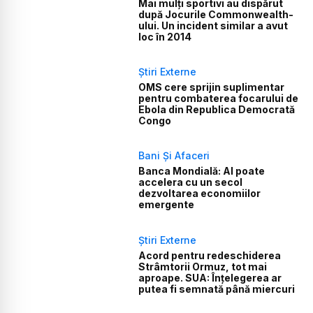
Mai mulți sportivi au dispărut
după Jocurile Commonwealth-
ului. Un incident similar a avut
loc în 2014
Știri Externe
OMS cere sprijin suplimentar
pentru combaterea focarului de
Ebola din Republica Democrată
Congo
Bani Și Afaceri
Banca Mondială: AI poate
accelera cu un secol
dezvoltarea economiilor
emergente
Știri Externe
Acord pentru redeschiderea
Strâmtorii Ormuz, tot mai
aproape. SUA: Înțelegerea ar
putea fi semnată până miercuri