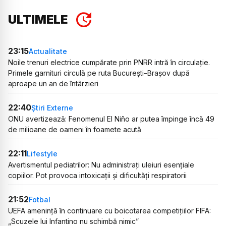
ULTIMELE
23:15
Actualitate
Noile trenuri electrice cumpărate prin PNRR intră în circulație.
Primele garnituri circulă pe ruta București–Brașov după
aproape un an de întârzieri
22:40
Știri Externe
ONU avertizează: Fenomenul El Niño ar putea împinge încă 49
de milioane de oameni în foamete acută
22:11
Lifestyle
Avertismentul pediatrilor: Nu administrați uleiuri esențiale
copiilor. Pot provoca intoxicații și dificultăți respiratorii
21:52
Fotbal
UEFA amenință în continuare cu boicotarea competițiilor FIFA:
„Scuzele lui Infantino nu schimbă nimic”