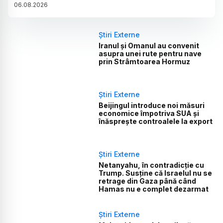
06
.
08
.
2026
Știri Externe
Iranul și Omanul au convenit
asupra unei rute pentru nave
prin Strâmtoarea Hormuz
Știri Externe
Beijingul introduce noi măsuri
economice împotriva SUA și
înăsprește controalele la export
Știri Externe
Netanyahu, în contradicție cu
Trump. Susține că Israelul nu se
retrage din Gaza până când
Hamas nu e complet dezarmat
Știri Externe