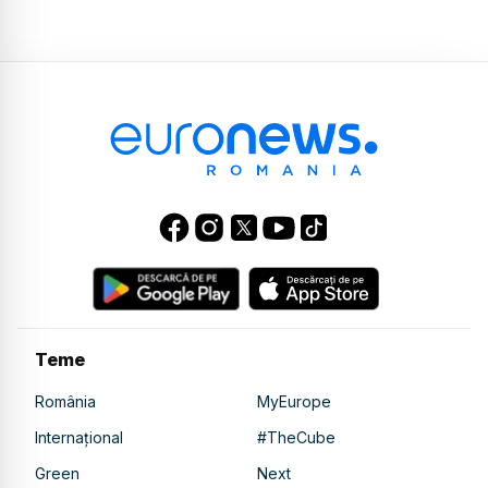
Teme
România
MyEurope
Internațional
#TheCube
Green
Next