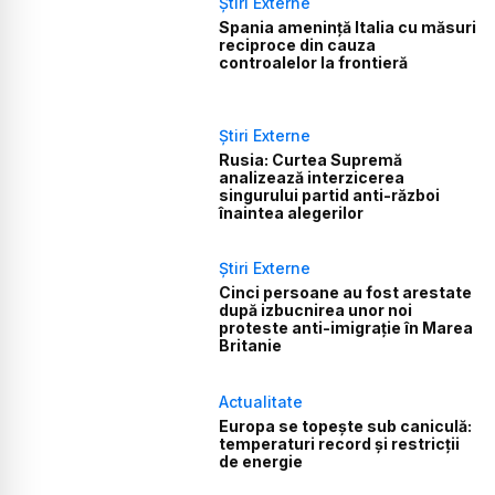
Știri Externe
Spania amenință Italia cu măsuri
reciproce din cauza
controalelor la frontieră
Știri Externe
Rusia: Curtea Supremă
analizează interzicerea
singurului partid anti-război
înaintea alegerilor
Știri Externe
Cinci persoane au fost arestate
după izbucnirea unor noi
proteste anti-imigrație în Marea
Britanie
Actualitate
Europa se topește sub caniculă:
temperaturi record și restricții
de energie