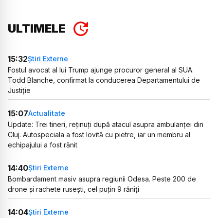
ULTIMELE
15:32
Știri Externe
Fostul avocat al lui Trump ajunge procuror general al SUA.
Todd Blanche, confirmat la conducerea Departamentului de
Justiție
15:07
Actualitate
Update: Trei tineri, reținuți după atacul asupra ambulanței din
Cluj. Autospeciala a fost lovită cu pietre, iar un membru al
echipajului a fost rănit
14:40
Știri Externe
Bombardament masiv asupra regiunii Odesa. Peste 200 de
drone și rachete rusești, cel puțin 9 răniți
14:04
Știri Externe