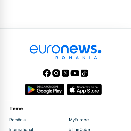
Teme
România
MyEurope
Internațional
#TheCube