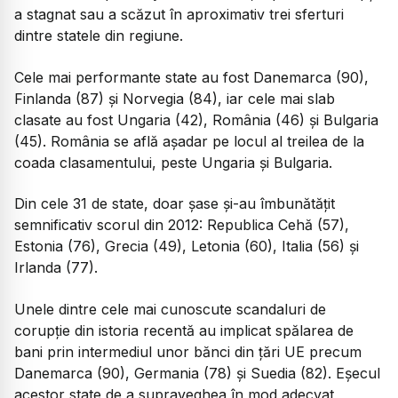
a stagnat sau a scăzut în aproximativ trei sferturi
dintre statele din regiune.
Cele mai performante state au fost Danemarca (90),
Finlanda (87) și Norvegia (84), iar cele mai slab
clasate au fost Ungaria (42), România (46) și Bulgaria
(45). România se află așadar pe locul al treilea de la
coada clasamentului, peste Ungaria și Bulgaria.
Din cele 31 de state, doar șase și-au îmbunătățit
semnificativ scorul din 2012: Republica Cehă (57),
Estonia (76), Grecia (49), Letonia (60), Italia (56) și
Irlanda (77).
Unele dintre cele mai cunoscute scandaluri de
corupție din istoria recentă au implicat spălarea de
bani prin intermediul unor bănci din țări UE precum
Danemarca (90), Germania (78) și Suedia (82). Eșecul
acestor state de a supraveghea în mod adecvat