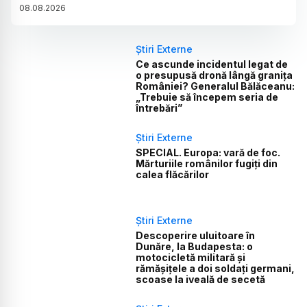
08
.
08
.
2026
Știri Externe
Ce ascunde incidentul legat de
o presupusă dronă lângă granița
României? Generalul Bălăceanu:
„Trebuie să începem seria de
întrebări”
Știri Externe
SPECIAL. Europa: vară de foc.
Mărturiile românilor fugiți din
calea flăcărilor
Știri Externe
Descoperire uluitoare în
Dunăre, la Budapesta: o
motocicletă militară și
rămășițele a doi soldați germani,
scoase la iveală de secetă