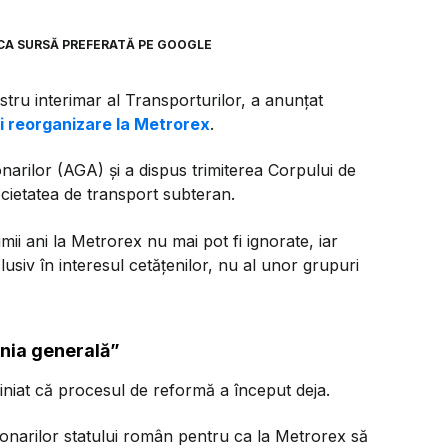
CA SURSĂ PREFERATĂ PE GOOGLE
stru interimar al Transporturilor, a anunțat
și reorganizare la Metrorex
.
arilor (AGA) și a dispus trimiterea Corpului de
societatea de transport subteran.
mii ani la Metrorex nu mai pot fi ignorate, iar
usiv în interesul cetățenilor, nu al unor grupuri
nia generală”
niat că procesul de reformă a început deja.
narilor statului român pentru ca la Metrorex să