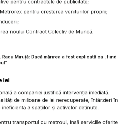
tive pentru contractele de publicitate;
or Metrorex pentru creșterea veniturilor proprii;
ducerii;
ierea noului Contract Colectiv de Muncă.
. Radu Miruță: Dacă mărirea a fost explicată ca „fiind
cul”
 lei
ională a companiei justifică intervenția imediată.
ități de milioane de lei nerecuperate, întârzieri în
neficientă a spațiilor și activelor deținute.
ntru transportul cu metroul, însă serviciile oferite