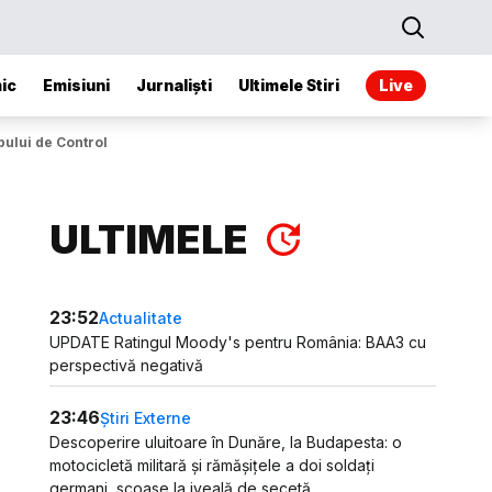
ic
Emisiuni
Jurnaliști
Ultimele Stiri
Live
pului de Control
ULTIMELE
23:52
Actualitate
UPDATE Ratingul Moody's pentru România: BAA3 cu
perspectivă negativă
23:46
Știri Externe
Descoperire uluitoare în Dunăre, la Budapesta: o
motocicletă militară și rămășițele a doi soldați
germani, scoase la iveală de secetă