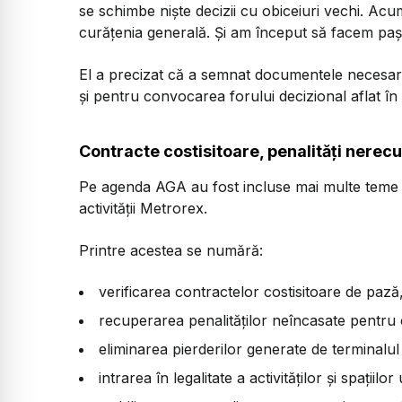
se schimbe niște decizii cu obiceiuri vechi. A
curățenia generală. Și am început să facem pași
El a precizat că a semnat documentele necesare
și pentru convocarea forului decizional aflat în
Contracte costisitoare, penalități nerecu
Pe agenda AGA au fost incluse mai multe teme c
activității Metrorex.
Printre acestea se numără:
verificarea contractelor costisitoare de pază, 
recuperarea penalităților neîncasate pentru c
eliminarea pierderilor generate de terminalul
intrarea în legalitate a activităților și spațiilor