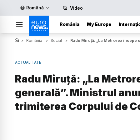
Română
Video
România
My Europe
Internați
>
România
>
Social
>
Radu Miruță: „La Metrorex începe c
ACTUALITATE
Radu Miruță: „La Metror
generală”. Ministrul an
trimiterea Corpului de C