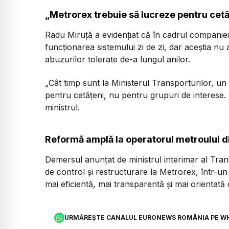
„Metrorex trebuie să lucreze pentru cetă
Radu Miruță a evidențiat că în cadrul companiei
funcționarea sistemului zi de zi, dar aceștia nu a
abuzurilor tolerate de-a lungul anilor.
„Cât timp sunt la Ministerul Transporturilor, un
pentru cetățeni, nu pentru grupuri de interese
ministrul.
Reformă amplă la operatorul metroului d
Demersul anunțat de ministrul interimar al Tra
de control și restructurare la Metrorex, într-
mai eficientă, mai transparentă și mai orientată 
URMĂREȘTE CANALUL EURONEWS ROMÂNIA PE W