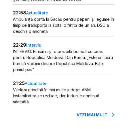
22:58
Actualitate
Ambulanță oprită la Bacău pentru pepeni și legume în
timp ce transporta la spital o fetiță de un an. DSU a
deschis o anchetă
22:29
Interviu
INTERVIU. Etnicii ruși, o posibilă bombă cu ceas
pentru Republica Moldova. Dan Barna: „Este un lucru
bun că vorbim despre Republica Moldova. Este
primul pas”
21:25
Actualitate
Vijelii și grindină în mai multe județe. ANM:
Instabilitatea se reduce, dar furtunile continuă
sâmbătă
VEZI MAI MULT