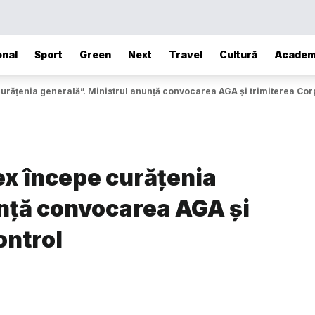
onal
Sport
Green
Next
Travel
Cultură
Academ
urățenia generală”. Ministrul anunţă convocarea AGA și trimiterea Cor
ex începe curățenia
unţă convocarea AGA și
ontrol