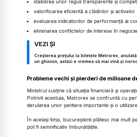
stabilirea unor reguli transparente și competi
valorificarea eficientă a clădirilor și activel
evaluarea indicatorilor de performanță ai con
eliminarea conflictelor de interese în negoc
Creșterea prețului la biletele Metrorex, anulată
un ghinion, astăzi e vremea să mai vină și noro
Probleme vechi și pierderi de milioane de
Ministrul susține că situația financiară și operaț
Potrivit acestuia, Metrorex se confruntă cu penal
derularea unor șantiere importante și o utilizare i
În același timp, bucureștenii plătesc mai mult pe
pot fi semnificativ îmbunătățite.