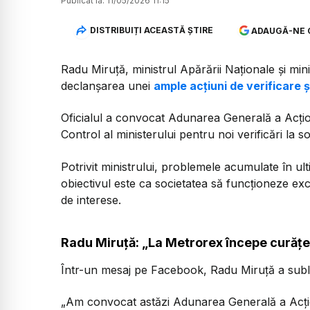
Publicat la:
11/05/2026 11:15
DISTRIBUIȚI ACEASTĂ ȘTIRE
ADAUGĂ-NE 
Radu Miruță, ministrul Apărării Naționale și mini
declanșarea unei
ample acțiuni de verificare 
Oficialul a convocat Adunarea Generală a Acțion
Control al ministerului pentru noi verificări la 
Potrivit ministrului, problemele acumulate în ulti
obiectivul este ca societatea să funcționeze excl
de interese.
Radu Miruță: „La Metrorex începe curățe
Într-un mesaj pe Facebook, Radu Miruță a subli
„Am convocat astăzi Adunarea Generală a Acțio